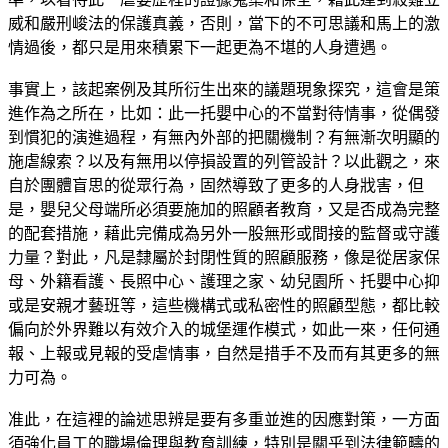
威和嚴刑峻法的保護真義，否則，當下的不可思議和馬上的激
情過後，都只是用來積累下一起更為不堪的人身遭遇。
事實上，該起案例及其所衍生出來的議題現象探究，這會是策
進作為之所在，比如：此一托嬰中心的不當對待情事，從偶發
到慣犯的演進過程，有無內外部的把關機制？有無漸次明顯的
施虐線索？以及有無用以停損設置的列管設計？以此觀之，來
自於團體盲思的從眾行為，固然導致了更多的人身戕害，但
是，嬰兒父母端所必須要施加的照顧者教育，又是否成為完整
的配套措施，藉此完備成為另外一股無形或間接的監督或守護
力量？對此，凡是隸屬於封閉性質的照顧服務，像是從居家保
母、外籍看護、長照中心、護理之家、幼兒園所、托嬰中心抑
或是安親才藝班等，這些機構式或私密性的照顧型態，都比較
偏向於外界難以有效介入的城堡運作模式，如此一來，任何通
報、上報或見報的受虐情事，自然是措手不及而有其更多的無
力可為。
准此，在這裡的論述思辨是要有多重並進的因應對策，一方面
須強化員工的職場倫理與教育訓練，特別是關乎到法律範疇的