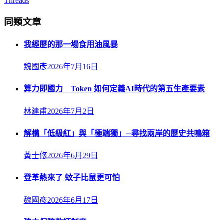
Threads
同類文章
我經歷的那一場食用油風暴
魏國彥
2026年7月16日
算力即國力 Token 如何定義AI時代的第五生產要素
林建甫
2026年7月2日
解構「低級紅」與「極端獨」─尋找兩岸的歷史共鳴箱
黃士修
2026年6月29日
登革熱來了 蚊子比鼠更可怕
魏國彥
2026年6月17日