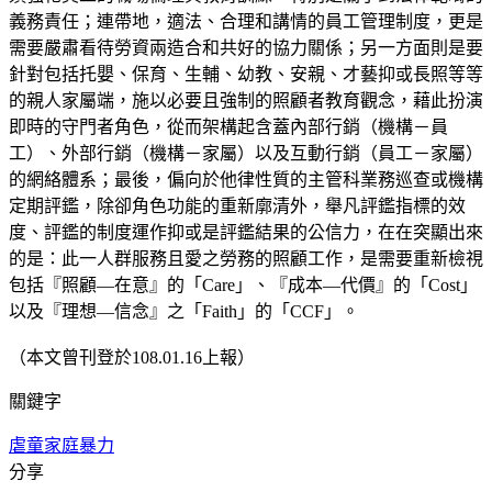
義務責任；連帶地，適法、合理和講情的員工管理制度，更是
需要嚴肅看待勞資兩造合和共好的協力關係；另一方面則是要
針對包括托嬰、保育、生輔、幼教、安親、才藝抑或長照等等
的親人家屬端，施以必要且強制的照顧者教育觀念，藉此扮演
即時的守門者角色，從而架構起含蓋內部行銷（機構－員
工）、外部行銷（機構－家屬）以及互動行銷（員工－家屬）
的網絡體系；最後，偏向於他律性質的主管科業務巡查或機構
定期評鑑，除卻角色功能的重新廓清外，舉凡評鑑指標的效
度、評鑑的制度運作抑或是評鑑結果的公信力，在在突顯出來
的是：此一人群服務且愛之勞務的照顧工作，是需要重新檢視
包括『照顧—在意』的「Care」、『成本—代價』的「Cost」
以及『理想—信念』之「Faith」的「CCF」。
（本文曾刊登於108.01.16上報）
關鍵字
虐童
家庭暴力
分享