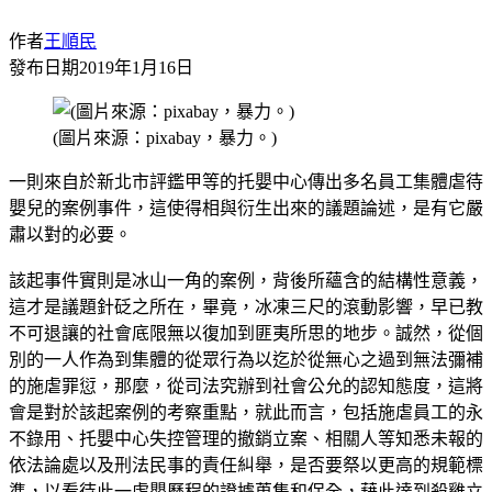
作者
王順民
發布日期
2019年1月16日
(圖片來源：pixabay，暴力。)
一則來自於新北市評鑑甲等的托嬰中心傳出多名員工集體虐待
嬰兒的案例事件，這使得相與衍生出來的議題論述，是有它嚴
肅以對的必要。
該起事件實則是冰山一角的案例，背後所蘊含的結構性意義，
這才是議題針砭之所在，畢竟，冰凍三尺的滾動影響，早已教
不可退讓的社會底限無以復加到匪夷所思的地步。誠然，從個
別的一人作為到集體的從眾行為以迄於從無心之過到無法彌補
的施虐罪愆，那麼，從司法究辦到社會公允的認知態度，這將
會是對於該起案例的考察重點，就此而言，包括施虐員工的永
不錄用、托嬰中心失控管理的撤銷立案、相關人等知悉未報的
依法論處以及刑法民事的責任糾舉，是否要祭以更高的規範標
準，以看待此一虐嬰歷程的證據蒐集和保全，藉此達到殺雞立