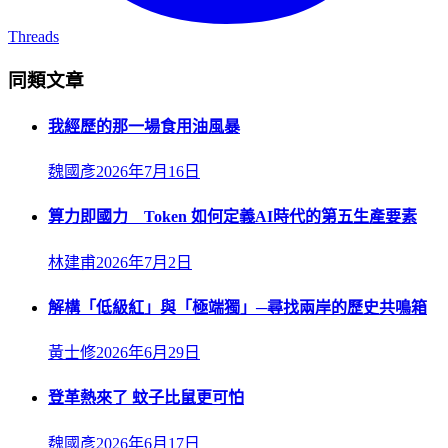
Threads
同類文章
我經歷的那一場食用油風暴
魏國彥
2026年7月16日
算力即國力 Token 如何定義AI時代的第五生產要素
林建甫
2026年7月2日
解構「低級紅」與「極端獨」─尋找兩岸的歷史共鳴箱
黃士修
2026年6月29日
登革熱來了 蚊子比鼠更可怕
魏國彥
2026年6月17日