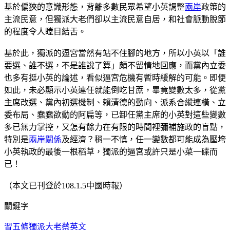
基於偏狹的意識形態，背離多數民眾希望小英調整
兩岸
政策的
主流民意，但獨派大老們卻以主流民意自居，和社會脈動脫節
的程度令人瞠目結舌。
基於此，獨派的逼宮當然有站不住腳的地方，所以小英以「誰
要選、誰不選，不是誰說了算」頗不留情地回應，而黨內立委
也多有挺小英的論述，看似逼宮危機有暫時緩解的可能。即便
如此，未必顯示小英連任就能倒吃甘蔗，畢竟變數太多，從黨
主席改選、黨內初選機制、賴清德的動向、派系合縱連橫、立
委布局、蠢蠢欲動的阿扁等，已卸任黨主席的小英對這些變數
多已無力掌控，又怎有餘力在有限的時間裡彌補施政的盲點，
特別是
兩岸關係
及經濟？稍一不慎，任一變數都可能成為壓垮
小英執政的最後一根稻草，獨派的逼宮或許只是小菜一碟而
已！
（本文已刊登於108.1.5中國時報）
關鍵字
習五條
獨派大老
蔡英文