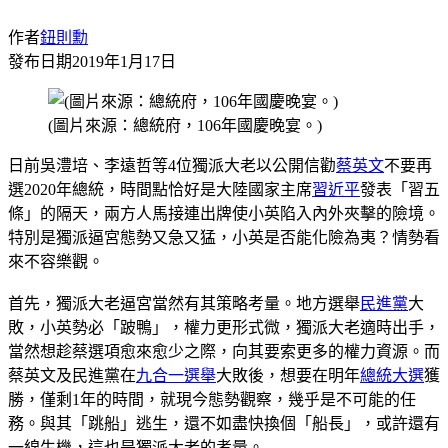
作者
鈕則勳
發布日期
2019年1月17日
(圖片來源：總統府，106年國慶晚宴。)
日前吳澧培、李遠哲等4位獨派大老以公開信勸
蔡英文
不要再
選2020年總統，時間點恰好是大陸國家主席
習近平
發表「習五
條」的隔天，兩方人馬接連出牌使小英陷入內外夾擊的險境。
特別是獨派逼宮態勢又急又猛，小英是否能化險為夷？情勢看
來不容樂觀。
首先，獨派大老逼宮當然有其策略考量。地方選舉
民進黨
大
敗，小英勢必「跛鴨」，權力更形式微，獨派大老適時出手，
當然想趁蔡選項愈來愈少之際，向其要索更多的權力資源。而
蔡英文及民進黨在
九合一選舉
大敗後，想要在明年
總統大選
獲
勝，僅剩1年的時間，就現今態勢觀察，幾乎是不可能的任
務。與其「跳船」逃生，還不如盡快換個「船長」，或許還有
一線生機，這也是獨派大老的考量。