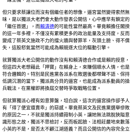
但只要求蔡讓位而沒有個繼任者的想像，逼宮當然變得索然無
味，是以獨派大老們會大動作發表公開信，心中應早有鎖定的
「繼任首選」，而
賴清德
的可能性當然最高。畢竟賴擔任閣揆
的這一年多裡，不僅沒有累積更多的政治能量及支持度，反而
變成了蔡英文施政不力的擋火牆與替罪羊，灰頭土臉、得不償
失，這股怒氣當然可能成為賴競逐大位的驅動引擎。
就算獨派大老公開信的動作沒有和賴清德合作或是賴的授意，
但這四大老想藉此「押寶」在賴身上，來賺個順水人情，也是
符合邏輯的。特別是民進黨各派系在敗選後都噤聲不語、保持
低調沉潛的當下，獨派高分貝的逼宮，也能成為派系動員的操
兵戰法，在黨權即將換屆交替時爭取戰略位置。
但就算獨派心裡有如意算盤，坦白說，這次的逼宮操作卻予人
有「得了便宜還賣乖」的惡感。畢竟蔡英文及民進黨選舉慘敗
的原因之一，不就是獨派持續箝制小英，讓她無法跳脫狹隘意
識形態之故，獨派不思檢討，反而板起臉、法相莊嚴地來數落
小英的不是，是否太不顧江湖道義？而且公開信的內容完全立