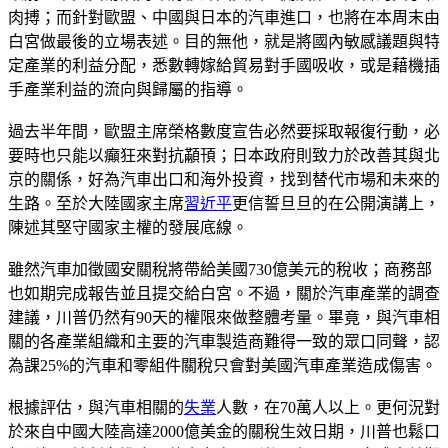
肉搏；而針對歐盟、中國與日本的汽車進口，也將在本周末由
白宮做最後的立場表述。目的無他，就是將國內敏感議題與特
定產業的利益分配，悉數轉嫁給貿易對手國吸收，或是藉機插
手產業利益的流向與歸屬的指導。
過去半年間，歐盟主席榮格數度宣告必然要採取報復行動，必
要時也只能以癲狂來對抗顢頇；日本政府則致力於改善其與北
京的關係，好為汽車出口和海外投資，找到替代市場和未來的
生路。至於大陸國家主席
習近平
更信誓旦旦的在公開演講上，
陳述其堅守國家主權的發展底線。
雖然汽車加徵國安關稅將帶給美國730億美元的稅收；商務部
也如期完成報告並且提交給白宮。不過，關於汽車產業的調查
建議，川普仍然有90天的權限來做整體考量。畢竟，與汽車相
關的各產業組織和主要的汽車製造商難得一致的眾口同聲，認
為課25%的汽車和零組件關稅只會對美國汽車產業造成傷害。
根據評估，與汽車相關的
失業
人數，在70萬人以上。更何況對
於來自中國大陸高達2000億美金的關稅生效日期，川普也鬆口