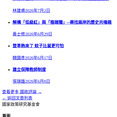
林建甫
2026年7月2日
解構「低級紅」與「極端獨」─尋找兩岸的歷史共鳴箱
黃士修
2026年6月29日
登革熱來了 蚊子比鼠更可怕
魏國彥
2026年6月17日
建立保障教師制度
張瑞雄
2026年6月8日
查看更多
國政評論
→
← 返回文章列表
國家政策研究基金會
頁面