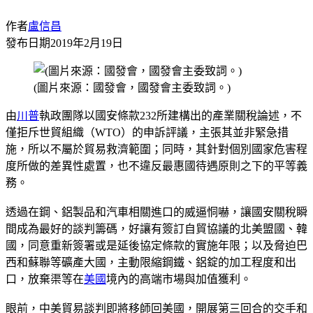
作者
盧信昌
發布日期
2019年2月19日
(圖片來源：國發會，國發會主委致詞。)
由
川普
執政團隊以國安條款232所建構出的產業關稅論述，不
僅拒斥世貿組織（WTO）的申訴評議，主張其並非緊急措
施，所以不屬於貿易救濟範圍；同時，其針對個別國家危害程
度所做的差異性處置，也不違反最惠國待遇原則之下的平等義
務。
透過在鋼、鋁製品和汽車相關進口的威逼恫嚇，讓國安關稅瞬
間成為最好的談判籌碼，好讓有簽訂自貿協議的北美盟國、韓
國，同意重新簽署或是延後協定條款的實施年限；以及脅迫巴
西和蘇聯等礦產大國，主動限縮鋼鐵、鋁錠的加工程度和出
口，放棄渠等在
美國
境內的高端市場與加值獲利。
眼前，中美貿易談判即將移師回美國，開展第三回合的交手和