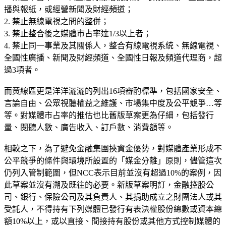
播與報紙，或經營新聞及財經頻道；
2. 禁止無線電視之間的整併；
3. 禁止整合後之媒體市占率達1/3以上者；
4. 禁止同一事業及其關係人，整合有線電視系統、無線電視、
全國性廣播、新聞及財經頻道、全國性日報及頻道代理商，超
過3項者。
而黃線區更是洋洋灑灑的列出16項審酌標準，包括國家安全、
言論自由、公眾視聽權益之維護、市場集中度及公平競爭…等
等。對媒體市占率的推估也比舊版草案更為仔細，包括發行
量、閱聽人數、廣告收入、訂戶數、消費額等。
相較之下，為了避免金融集團挾資金優勢，對媒體產業形成不
公平競爭的條件與環境所設置的「媒金分離」原則，儘管這次
仍列入管制範圍，但NCC表示目前並沒有超過10%的案例，因
此草案並沒有溯及既往的必要。新版草案明訂，金融控股公
司、銀行、保險公司及其負責人、其捐助成立之財團法人或其
受託人，不得持有下列媒體已發行有表決權股份總數或資本總
額10%以上，或以直接、間接持有股份或其他方式控制媒體的