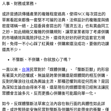
人事、財務或業務。
或許是通訊傳播產業的複雜程度過高，使得NCC每次提出的
草案看起來都像一套堅不可摧的法典，法條設計的複雜度與縝
密度堪稱一絕，上屆委員會提出的「匯流五法」也有異曲同工
之妙。如此細緻又複雜的併購規則，讓眾家業者除了考慮併購
的市場績效與風險評估之外，還得先好好的研究這套官方規
則，免得一不小心踩了紅黃線，併購案還沒成功，要做的功課
還真不少。
不壟斷、不併購，你就放心了嗎？
一直以來，
台灣
民眾對於「媒體併購」、「壟斷巨獸」的形容
有著莫大的恐懼感，無論是跨業併購還是媒體間的相互併購，
反對的聲浪往往成為輿論主流，那種恐懼到底從何而來？是因
為深知言論自由得來不易，還是現在的媒體環境已經無法讓民
眾體會言論多元，反而更擔心併購後可能趨向單一化。
如今，反媒體壟斷法草案立法內容在執行面的具體性如此詳
盡，或許暫時能安撫民眾對壟斷及併購所可能帶來的衝擊，僅