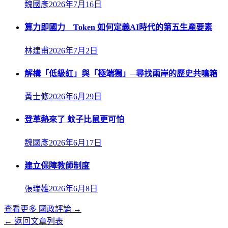
魏國彥
2026年7月16日
算力即國力 Token 如何定義AI時代的第五生產要素
林建甫
2026年7月2日
解構「低級紅」與「極端獨」─尋找兩岸的歷史共鳴箱
黃士修
2026年6月29日
登革熱來了 蚊子比鼠更可怕
魏國彥
2026年6月17日
建立保障教師制度
張瑞雄
2026年6月8日
查看更多
國政評論
→
← 返回文章列表