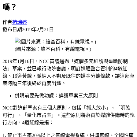
嗎？
作者
褚瑞婷
發布日期
2019年2月21日
(圖片來源：維基百科，有線電視。)
2019年1月16日，NCC審議通過「媒體多元維護與壟斷防制
法」草案，並已報行政院審議，明訂媒體整合管制的4道紅
線、16道黃線，並納入不朔及既往的媒金分離條款，讓這部草
案時隔三年後終於再度出爐。
併購前要先做功課：詳讀草案三大原則
NCC對這部草案有三個大原則，包括「抓大放小」、「明確
可行」、「量化市占率」。這些原則將落實於媒體併購時的執
行方向，4道紅線是指：
1. 禁止市占率20%以上之有線電視系統，併購無線、全國性廣