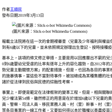
作者
王順民
發布日期
2019年3月13日
(圖片來源：Slick-o-bot Wikimedia Commons)
報載立法院將在這一次的會期裡審查〈兒童及少年福利與權益
到有6歲以下的兒童，並未依照規定辦理出生登記、按時接種
基本上，該項的條文修正舉措，主要是用以回應層出不窮的兒
0到6歲嬰幼兒受虐的比率有逐年上升的惡化趨勢，自2012年的
勢兒童主動關懷方案」的配套措施，但是，也因為各目的事業
的施暴情事，當這些不當對待事件，被加總成為某種集體的社
諸於從法律到民俗與民德的綜融性考察。
事實上，即便是範定在法律框架的變革工程，但是，相與關聯
兒少權法第54條，雖然修正的用意是在於增加6歲以下兒童的
員、警察、司法人員、移民業務人員、村（里）幹事、村（里
等各目事業的一線工作者，又要如何得以本於職權以善盡疫苗