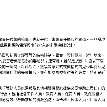
謂責任通報的範圍，也就是說，未來責任通報的關係人一旦發現
藉此達到預防保護與事前介入的多重機制設計。
防衛和初級守護等等的結構限制，畢竟，資料顯示：近年以來，
高比率的受害者係屬低齡的嬰幼兒；連帶地，雖然是規劃「6歲以下弱
及的一瞬間，以此觀之，無論是家庭式或機構式的兒少與嬰幼兒
關制度運作的失靈情形，亦有加以檢視與討論的必要，特別是訴
執行職務人員應通報及其他相關機關應提供必要協助之責任」的
密行為，包括社會工作人員、教育人員、保育人員、教保服務人
如何有效地啟動該項的初級預防，連帶地，醫事人員、戶政人員