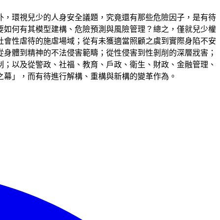
外，環視兒少的人身安全議題，究竟還有那些危險因子，是有待
要如何有其模型建構、危險預測與風險管理？總之，僅就兒少權
社會性虐待的施虐場域；從有未獲適當照顧之虞到實際身陷不安
從身體到精神的不法侵害範疇；從性侵害到性剝削的深層戕害；
制；以及從警政、社福、教育、戶政、衛生、財政、金融管理、
之幕」，而有待進行解構、重構與新構的變革作為。