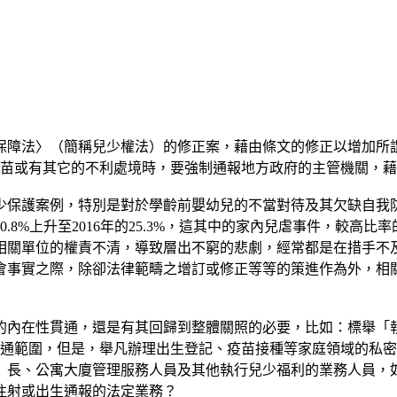
保障法〉（簡稱兒少權法）的修正案，藉由條文的修正以增加所
疫苗或有其它的不利處境時，要強制通報地方政府的主管機關，
少保護案例，特別是對於學齡前嬰幼兒的不當對待及其欠缺自我
20.8%上升至2016年的25.3%，這其中的家內兒虐事件，較
相關單位的權責不清，導致層出不窮的悲劇，經常都是在措手不
會事實之際，除卻法律範疇之增訂或修正等等的策進作為外，相
的內在性貫通，還是有其回歸到整體關照的必要，比如：標舉「
責通範圍，但是，舉凡辦理出生登記、疫苗接種等家庭領域的私
）長、公寓大廈管理服務人員及其他執行兒少福利的業務人員，
注射或出生通報的法定業務？