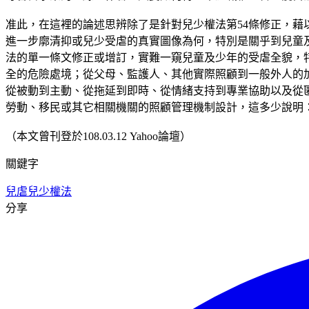
准此，在這裡的論述思辨除了是針對兒少權法第54條修正，
進一步廓清抑或兒少受虐的真實圖像為何，特別是關乎到兒童
法的單一條文修正或增訂，實難一窺兒童及少年的受虐全貌，
全的危險處境；從父母、監護人、其他實際照顧到一般外人的
從被動到主動、從拖延到即時、從情緒支持到專業協助以及從
勞動、移民或其它相關機關的照顧管理機制設計，這多少說明
（本文曾刊登於108.03.12 Yahoo論壇）
關鍵字
兒虐
兒少權法
分享