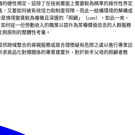
器的硬性規定，這除了在技術層面上需要較為精準的操作性界定
我，又要如何被有效培力和制度保障，而此一結構環境的解構或
是情境變異較為複雜且深邃的「照顧」（care），如此一來，
，如何從一份勞動收入的職業以提升為某種價值信念的人群服務
比例原則的整體性考量。
提供跨域整合的尋親服務或是合理懷疑有危險之虞以進行專業訪
訴求商品化對價關係的專業建置外，對於新手父母的照顧者教