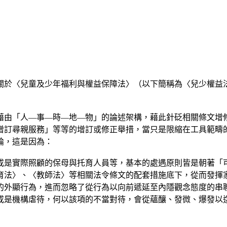
關於〈兒童及少年福利與權益保障法〉（以下簡稱為〈兒少權益
藉由「人—事—時—地—物」的論述架構，藉此針砭相關條文增
增訂尋親服務」等等的增訂或修正舉措，當只是限縮在工具範疇
論，這是因為：
或是實際照顧的保母與托育人員等，基本的處遇原則皆是朝著「
育法〉、〈教師法〉等相關法令條文的配套措施底下，從而發揮
的外顯行為，進而忽略了從行為以向前遞延至內隱觀念態度的串
或是機構虐待，何以該項的不當對待，會從蘊釀、發微、爆發以