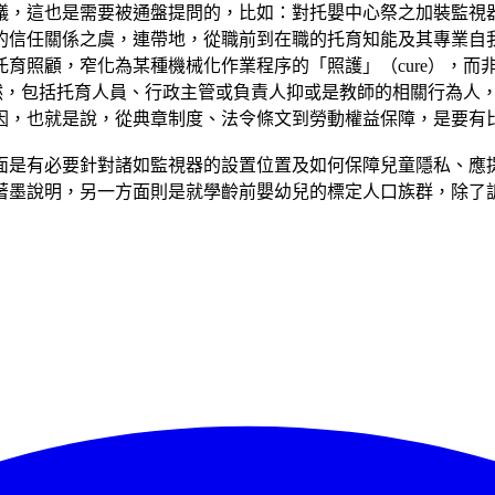
議，這也是需要被通盤提問的，比如：對托嬰中心祭之加裝監視
的信任關係之虞，連帶地，從職前到在職的托育知能及其專業自
照顧，窄化為某種機械化作業程序的「照護」（cure），而非
誠然，包括托育人員、行政主管或負責人抑或是教師的相關行為人
因，也就是說，從典章制度、法令條文到勞動權益保障，是要有
面是有必要針對諸如監視器的設置位置及如何保障兒童隱私、應
著墨說明，另一方面則是就學齡前嬰幼兒的標定人口族群，除了