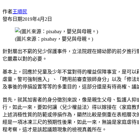
作者
王順民
發布日期
2019年4月2日
(圖片來源：pixabay，嬰兒與母親。)
針對層出不窮的兒少保護事件，立法院趕在婦幼節的前夕進行
它嚴肅以對的必要。
基本上，回應於兒童及少年不當對待的權益保障事宜，是可以
虐童，警可強制進入」、「聘用前審查狼師身分」以及「修法
及事後的停損設置等等的多重目的，這部分還是有待商榷、議
首先，就其加害者的身分徵別來說，像是親生父母、監護人抑
行，如此一來，要如何讓〈兒少權益法〉得以嫁接在〈家庭教
上述消極性質的防範或停損作為，顯然比較是側重在表相層次
經是一項冰凍三尺的預期性後果，如此一來，無論是家庭虐待
程考察，這才是該起議題現象的檢視真義所在。