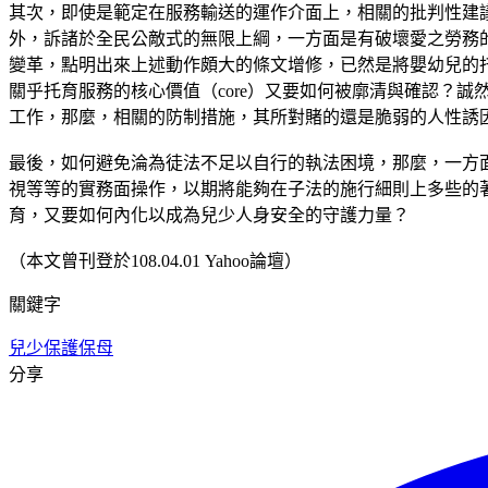
其次，即使是範定在服務輸送的運作介面上，相關的批判性建
外，訴諸於全民公敵式的無限上綱，一方面是有破壞愛之勞務
變革，點明出來上述動作頗大的條文增修，已然是將嬰幼兒的托育
關乎托育服務的核心價值（core）又要如何被廓清與確認？
工作，那麼，相關的防制措施，其所對賭的還是脆弱的人性誘
最後，如何避免淪為徒法不足以自行的執法困境，那麼，一方
視等等的實務面操作，以期將能夠在子法的施行細則上多些的
育，又要如何內化以成為兒少人身安全的守護力量？
（本文曾刊登於108.04.01 Yahoo論壇）
關鍵字
兒少保護
保母
分享