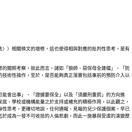
法〉）相關條文的增修，這也使得相與對應的批判性思考，是有
修的關照考察，就此而言，諸如「狼師、惡保母全建檔」、「防
的技術性操作，至於，是否能夠真正落實包括事前的預防介入以
可能會出事」、「證據要保全」以及「須嚴刑重罰」的方向進
家庭、學校或機構能量之於支持或補充的積極作用，以此觀之，
聯性思考，更確切地說，任何通報、見報的兒少保護個案，早已
迄於成為一發不可收拾的人倫悲劇，而此一施暴與受虐的演變歷