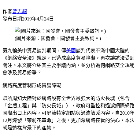
作者
曾志超
發布日期
2019年4月24日
(圖片來源：國發會，國發會主委致詞。)
第九輪美中貿易談判期間，傳
美國
談判代表不滿中國大陸的
《網絡安全法》規定，已造成高度貿易障礙，再次讓該法受到
關注。本文將介紹其主要爭議內涵，並分析為何網路安全規範
會涉及貿易紛爭？
網路高度管制形成貿易障礙
眾所周知大陸對於網路設有全世界最強大的防火長城（包含
「金盾工程」與「防火長城」），政府可監控和過濾網際網路
國際出口上內容，可屏蔽特定網站與過濾敏感內容。自2010年
12月爆發「茉莉花革命」之後，更加深網路控管的決心，本法
就是這樣背景下的產物。