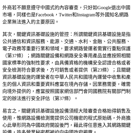
外商若不願意遵守中國式的內容審查，只好如Google退出中國
市場，同樣也是Facebook，Twitter和Instagram等外國知名網路
企業無法進入的主要原因。
其次，關鍵資訊基礎設施的管控：所謂關鍵資訊基礎設施是指
公共通信和資訊服務、能源、交通、水利、金融、公共服務、
電子政務等重要行業和領域，要求網路營運者需實行重點保護
（第37條）；網路關鍵設備和網路安全專用產品並應按照相關
國家標準的強制性要求，由具備資格的機構安全認證合格或者
安全檢測符合要求後，方可銷售或者提供（第23條）；且關鍵
資訊基礎設施的運營者在中華人民共和國境內運營中收集和產
生的個人資訊和重要資料應當在境內存儲。因業務需要，確需
向境外提供的，應當按照國家網信部門會同國務院有關部門制
定的辦法進行安全評估（第37條）。
易言之，關鍵資訊基礎設施設備須經大陸審查合格始得銷售及
使用，惟網路設備檢測需提供公司機密的程式原始碼，外商擔
心此舉形同為中國政府開設後門，藉此得任意進入其網路關鍵
設備，許多營業秘密都被迫向中國政府揭露。