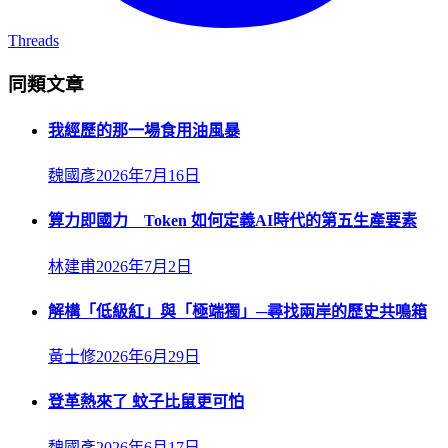
Threads
同類文章
我經歷的那一場食用油風暴
魏國彥
2026年7月16日
算力即國力 Token 如何定義AI時代的第五生產要素
林建甫
2026年7月2日
解構「低級紅」與「極端獨」─尋找兩岸的歷史共鳴箱
黃士修
2026年6月29日
登革熱來了 蚊子比鼠更可怕
魏國彥
2026年6月17日