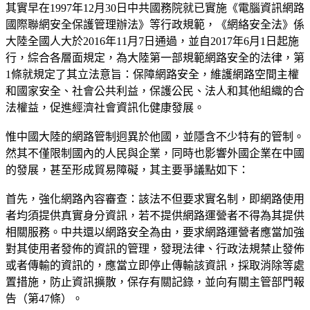
其實早在1997年12月30日中共國務院就已實施《電腦資訊網路
國際聯網安全保護管理辦法》等行政規範，《網絡安全法》係
大陸全國人大於2016年11月7日通過，並自2017年6月1日起施
行，綜合各層面規定，為大陸第一部規範網路安全的法律，第
1條就規定了其立法意旨：保障網路安全，維護網路空間主權
和國家安全、社會公共利益，保護公民、法人和其他組織的合
法權益，促進經濟社會資訊化健康發展。
惟中國大陸的網路管制迥異於他國，並隱含不少特有的管制。
然其不僅限制國內的人民與企業，同時也影響外國企業在中國
的發展，甚至形成貿易障礙，其主要爭議點如下：
首先，強化網路內容審查：該法不但要求實名制，即網路使用
者均須提供真實身分資訊，若不提供網路運營者不得為其提供
相關服務。中共還以網路安全為由，要求網路運營者應當加強
對其使用者發佈的資訊的管理，發現法律、行政法規禁止發佈
或者傳輸的資訊的，應當立即停止傳輸該資訊，採取消除等處
置措施，防止資訊擴散，保存有關記錄，並向有關主管部門報
告（第47條）。