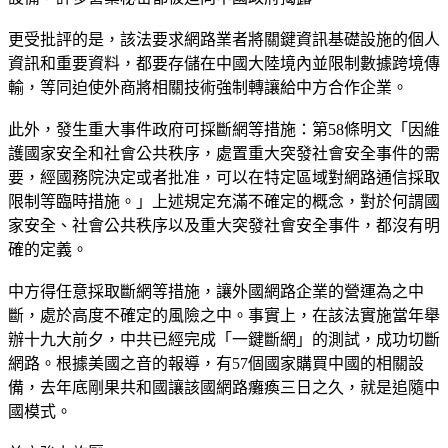
更受批評的是，該法要求網路業者將關鍵資訊基礎設施的個人
資訊和重要資料，都要存儲在中國大陸境內並限制數據跨境傳
輸，等同迫使外商將相關技術強制轉讓給中方合作企業。
此外，發生重大事件政府可採斷網等措施：第58條明文「因維
護國家安全和社會公共秩序，處置重大突發社會安全事件的需
要，經國務院決定或者批准，可以在特定區域對網路通信採取
限制等臨時措施。」上述規定充滿不確定的概念，對於何謂國
家安全、社會公共秩序以及重大突發社會安全事件，都沒有明
確的定義。
中方得任意採取斷網等措施，讓外國網路企業的營運為之中
斷，處於高度不確定的風險之中。事實上，在該法實施當年舉
辦十九大前夕，中共已經完成「一鍵斷網」的測試，成功切斷
網路。根據美國之音的報導，有57個國家購買中國的相關設
備，去年底剛果共和國讓該國網路癱瘓三日之久，就是追隨中
國模式。