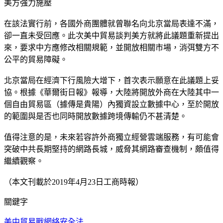
美方強力施壓
在該法實行前，各國外商團體就曾聯名向北京當局表達不滿，
卻一直未受回應。此次美中貿易談判美方就將此議題重新提出
來，要求中方應修改相關規範，並開放相關市場，消弭雙方不
公平的貿易障礙。
北京當局在經濟下行風險大增下，首次表示願意在此議題上妥
協。根據《華爾街日報》報導，大陸將開放外商在大陸其中一
個自由貿易區（據傳是貴陽）內獨資設立數據中心，至於開放
的範圍與是否也同時開放數據跨境傳輸仍不甚清楚。
值得注意的是，未來若容許外商獨立經營雲端服務，有可能會
突破中共長期堅持的網路長城，威脅其網路審查機制，頗值得
繼續觀察。
（本文刊載於2019年4月23日工商時報）
關鍵字
美中貿易戰
網絡安全法