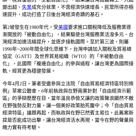
變出超、
失業
成充分就業，不啻經濟快速增長、民眾所得亦極
速提升，成功打造了日後台灣經濟奇蹟的基石。
第2坡發生在1980年代，受
美國
要求進口關稅降低及服務業逐
漸開放的「被動自由化」，結果驅使台灣服務業活潑多元、台
灣經濟加速活絡提升，並逐步接軌國際。至於第三波，則屬
1990年~2000年間全球化思維下，台灣申請加入關稅及貿易總
協定（GATT）及世界貿易組織（WTO）的「半被動自由
化」，此國際「複邊自由化」的參與過程，讓台灣更為國際接
軌，經貿更為穩健發展。
今年4月2日，筆者受邀參與立法院「自由貿易經濟特區特別條
例」草案公聽會，6年前執政與在野兩黨針對「自由經濟示範
區」的爭辯歷歷在目，當年溫良恭儉又讓的政策聲浪顯然不敵
在野強勢反對力量，讓一個美好政策胎死腹中；今「自由貿易
經濟特區」議題再起，而執政與在野已然賓主易位，此舊案新
提是否能成功出擊，讓台灣經濟活水再現，當今在野的聲量與
魄力實有待考驗。