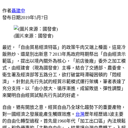
作者
聶建中
發布日期
2019年5月7日
(圖片來源：國發會)
最近，「自由貿易經濟特區」的政策牛肉又端上檯面，這是冷
飯熱炒、還是別出新意？2013年馬政府時期祭出「自由經濟示
範區」，提出以境內關外為核心，「前店後廠」委外之加工模
式，由經建會（現為國發會）主導，結合了交通部、農委會、
衛生署及經濟部等五路分工，欲打破當時滯礙困頓的「悶經
濟」。針對此先行先試的經貿示範模式運行架構，筆者表達了
充分支持，以「由小放大、循序漸進，成留敗退、彈性調整」
來闡明自由經貿試點先行先試的好處。
自由，猶有開放之意，經貿自由乃全球化趨勢下的重要產物，
對一國經濟之發展能產生觸媒效應。
台灣
歷年經歷過3波主要
的自由化轉型過程，首先是1960年代「加工出口區」內法規鬆
綁、稅負優惠的「主動自由化」，結果讓台灣由農轉工、入超