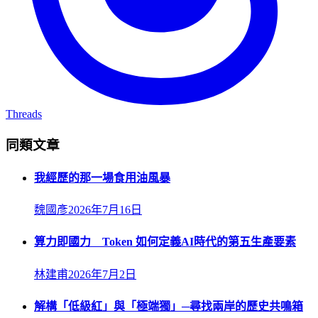
Threads
同類文章
我經歷的那一場食用油風暴
魏國彥
2026年7月16日
算力即國力 Token 如何定義AI時代的第五生產要素
林建甫
2026年7月2日
解構「低級紅」與「極端獨」─尋找兩岸的歷史共鳴箱