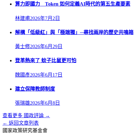
算力即國力 Token 如何定義AI時代的第五生產要素
林建甫
2026年7月2日
解構「低級紅」與「極端獨」─尋找兩岸的歷史共鳴箱
黃士修
2026年6月29日
登革熱來了 蚊子比鼠更可怕
魏國彥
2026年6月17日
建立保障教師制度
張瑞雄
2026年6月8日
查看更多
國政評論
→
← 返回文章列表
國家政策研究基金會