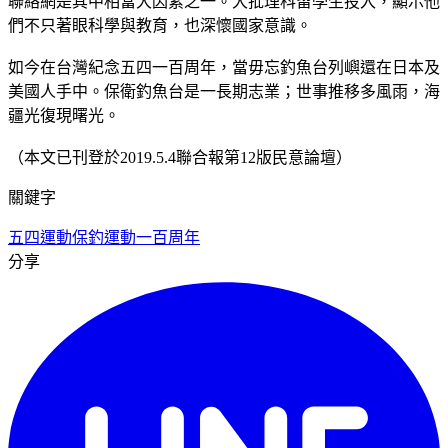
聯絡網是其中相當大因素之一。大批理科留學生投入，顯示他
們不只著眼科學與教育，也深懷國家意識。
如今在台灣紀念五四一百周年，當毋忘釣魚台列嶼還在日本及
美國人手中。保衛釣魚台是一長期志業；世事推移多風雨，海
疆光復現曙光。
（本文已刊登於2019.5.4聯合報第12版民意論壇）
關鍵字
五四運動
保釣運動
一百周年
分享