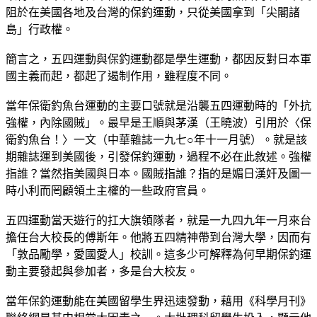
阻於在美國各地及台灣的保釣運動，只從美國拿到「尖閣諸
島」行政權。
簡言之，五四運動與保釣運動都是學生運動，都因反對日本軍
國主義而起，都起了遏制作用，雖程度不同。
當年保衛釣魚台運動的主要口號就是沿襲五四運動時的「外抗
強權，內除國賊」。最早是王順與茅漢（王曉波）引用於〈保
衛釣魚台！〉一文（中華雜誌一九七○年十一月號）。就是該
期雜誌運到美國後，引發保釣運動，過程不必在此敘述。強權
指誰？當然指美國與日本。國賊指誰？指的是媚日漢奸及圖一
時小利而罔顧領土主權的一些政府官員。
五四運動當天遊行的扛大旗領隊者，就是一九四九年一月來台
擔任台大校長的傅斯年。他將五四精神帶到台灣大學，因而有
「敦品勵學，愛國愛人」校訓。這多少可解釋為何早期保釣運
動主要發起與參加者，多是台大校友。
當年保釣運動能在美國留學生界迅速發動，藉用《科學月刊》