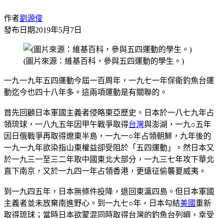
作者
劉源俊
發布日期
2019年5月7日
(圖片來源：維基百科，參與五四運動的學生。)
一九一九年五四運動今屆一百周年，一九七一年保衛釣魚台運
動迄今也四十八年多。這兩項運動是有關聯的。
首先回顧日本軍國主義者侵略東亞歷史。日本於一八七九年占
領琉球，一八九五年因甲午戰爭取得
台灣
與澎湖，一九○五年
因日俄戰爭再取得遼東半島，一九一○年占領朝鮮，九年後的
一九一九年欲染指山東權益卻受阻於「五四運動」。然日本又
於一九三一至三二年取中國東北大部分，一九三七年攻下華北
直下南京，又於一九四一年占領香港，更遠征偷襲夏威夷。
到一九四五年，日本無條件投降，退回東瀛四島。但日本軍國
主義者並未放棄南進野心。到一九七○年，日本勾結
美國
重新
取得琉球；當時日本欲蒙混同時取得台灣的釣魚台列嶼，幸受