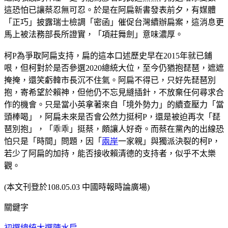
這恐怕已讓蔡忍無可忍。於是在阿扁新書發表前夕，有媒體
「正巧」披露瑞士檢調「密函」催促台灣續辦扁案，這消息更
馬上被法務部長所證實，「項莊舞劍」意味濃厚。
柯P為爭取阿扁支持，扁的這本口述歷史早在2015年就已鋪
哏，但柯對於是否參選2020總統大位，至今仍猶抱琵琶，遮遮
掩掩，還笑虧韓市長沉不住氣。阿扁不得已，只好先琵琶別
抱，寄希望於賴神，但他仍不忘見縫插針，不放棄任何尋求合
作的機會。只是當小英拿著來自「境外勢力」的續查壓力「當
頭棒喝」，阿扁未來是否會公然力挺柯P，還是被迫再次「琵
琶別抱」，「乖乖」挺蔡，頗讓人好奇。而蔡在黨內的出線恐
怕只是「時間」問題，因「
兩岸
一家親」與獨派決裂的柯P，
若少了阿扁的加持，能否接收賴清德的支持者，似乎不太樂
觀。
(本文刊登於108.05.03 中國時報時論廣場)
關鍵字
初選
總統大選
陳水扁