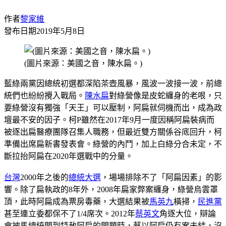
作者
黎家維
發布日期
2019年5月8日
(圖片來源：美國之音，陳水扁。)
藍綠兩黨因總統初選都深陷茶壺風暴，風波一波接一波，前總
統們也紛紛攪入戰局。
陳水扁
對綠營像是皮蛇纏身的老哏，只
要綠營沒有獨強「天王」可以壓制，阿扁就伺機而出，成為政
壇最不安的因子。柯P雖然在2017年9月一度因稱阿扁裝病而
被逐出扁醫療團隊召集人職務，但最近雙方關係谷底回升，柯
準備出席扁新書發表會。綠營的內鬥，加上白綠分合未定，不
斷拉抬阿扁在2020年選戰中的分量。
台灣
2000年之後的
總統大選
，場場排除不了「阿扁因素」的影
響。除了扁執政的8年外，2008年扁家弊案纏身，綠營烏雲罩
頂，此時阿扁成為票房毒藥，大選結果被
馬英九
橫掃，
民進黨
甚至連立委都保不了1/4席次。2012年
蔡英文
角逐大位，辯論
會被馬總統問到特赦阿扁的問題時，蔡以阿扁仍有案未結，沒