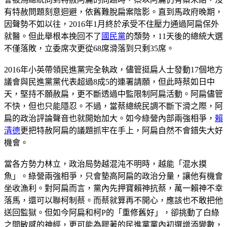
有特赦問題刻意迴避，依舊難脫扁案陰影。直到馬政府晚期，
因聲勢不如以往，2016年1月終於承受不住壓力通過阿扁保外
就醫。但此舉根本挽回不了
國民黨
的頹勢，11天後的總統大選
不僅落敗，立委席次更從68席滑落到只剩35席。
2016年小英帶領民進黨完全執政，儘管挺扁人士發動17個地方
議會與民進黨黨代表超過8成5的連署請願，但此時蔡如日中
天，堅持不願赦扁，更不斷透過中監限制阿扁活動。阿扁儘管
不快，但也只能隱忍。不過，當蔡總統民調不斷下滑之際，阿
扁的政治評論聲音也就開始加大。如今綠營內部兩強相爭，
賴
清德
更把特赦阿扁的議題抓牢在手上，阿扁自然不會錯失大好
機會。
當各方勢力林立，政治局勢越混沌不明時，越能「混水摸
魚」。綠營兩強相爭，只會墊高阿扁的政治分量，讓他有機會
坐收漁利。對阿扁而言，黨內先押寶賴神抗蔡，萬一賴神不幸
落馬，還可以聯柯制蔡。而蔡就算再不開心，應該也不敢把他
送回監獄。但如今阿扁和柯P的「重修舊好」，卻挑動了白綠
之間敏感的神經，更可能為膠著的民進黨黨內初選增添變數，