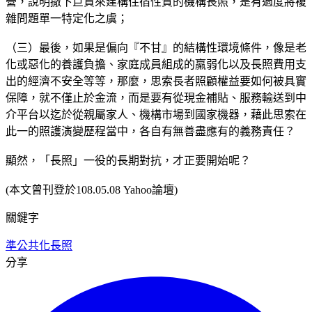
營，說明撒下巨資來建構住宿性質的機構長照，是有過度將複
雜問題單一特定化之虞；
（三）最後，如果是偏向『不甘』的結構性環境條件，像是老
化或惡化的養護負擔、家庭成員組成的羸弱化以及長照費用支
出的經濟不安全等等，那麼，思索長者照顧權益要如何被具實
保障，就不僅止於金流，而是要有從現金補貼、服務輸送到中
介平台以迄於從親屬家人、機構市場到國家機器，藉此思索在
此一的照護演變歷程當中，各自有無善盡應有的義務責任？
顯然，「長照」一役的長期對抗，才正要開始呢？
(本文曾刊登於108.05.08 Yahoo論壇)
關鍵字
準公共化
長照
分享