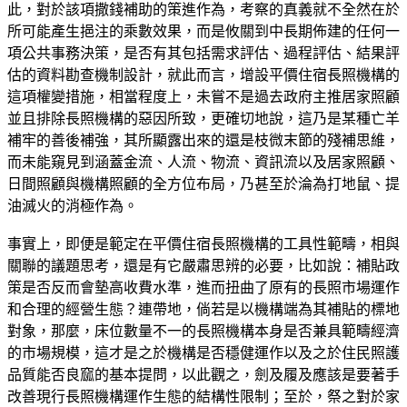
此，對於該項撒錢補助的策進作為，考察的真義就不全然在於
所可能產生挹注的乘數效果，而是攸關到中長期佈建的任何一
項公共事務決策，是否有其包括需求評估、過程評估、結果評
估的資料勘查機制設計，就此而言，增設平價住宿長照機構的
這項權變措施，相當程度上，未嘗不是過去政府主推居家照顧
並且排除長照機構的惡因所致，更確切地說，這乃是某種亡羊
補牢的善後補強，其所顯露出來的還是枝微末節的殘補思維，
而未能窺見到涵蓋金流、人流、物流、資訊流以及居家照顧、
日間照顧與機構照顧的全方位布局，乃甚至於淪為打地鼠、提
油滅火的消極作為。
事實上，即便是範定在平價住宿長照機構的工具性範疇，相與
關聯的議題思考，還是有它嚴肅思辨的必要，比如說：補貼政
策是否反而會墊高收費水準，進而扭曲了原有的長照市場運作
和合理的經營生態？連帶地，倘若是以機構端為其補貼的標地
對象，那麼，床位數量不一的長照機構本身是否兼具範疇經濟
的市場規模，這才是之於機構是否穩健運作以及之於住民照護
品質能否良窳的基本提問，以此觀之，劍及履及應該是要著手
改善現行長照機構運作生態的結構性限制；至於，祭之對於家