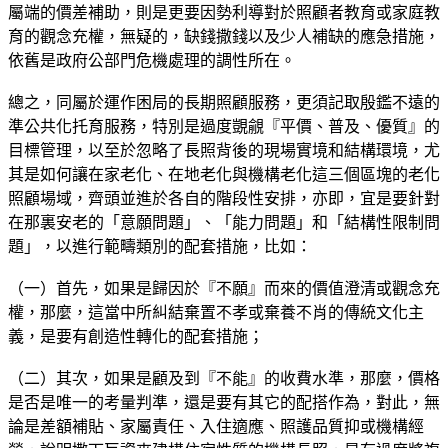
屬端的價差補助，則是更要因勢利導對於照顧者教育或家庭教
育的觀念充權，無疑的，缺錢撒錢以及少人補缺的應急措施，
依舊是政府公部門危機處理的調性所在。
總之，同屬於運作困局的長期照顧服務，更須記取殷鑑不遠的
準公共化托育服務，特別是過度覬覦『平價、普及、優質』的
目標管理，以至於忽略了長照背後的現場實境和結構環境，尤
其是如何讓在家老化、在地老化與機構老化這三個區塊的老化
照顧場域，齊頭並進於各自的階段性安排，亦即，宜是要針對
在那裏安老的「意願問題」、「能力問題」和「結構性限制問
題」，以進行範疇類別的配套措施，比如：
（一）首先，如果是歸因於『不願』而來的價值澄清或觀念充
權，那麼，這當中所糾結棄置不孝或棄養不肖的傳統文化主
義，是要有創造性轉化的配套措施；
（二）其次，如果是顧及到『不能』的收費水準，那麼，價格
是否是唯一的考量判準，還是要有其它的配搭作為，對此，無
論是差額補貼、家屬責任、入住適應、照護品質抑或機構經