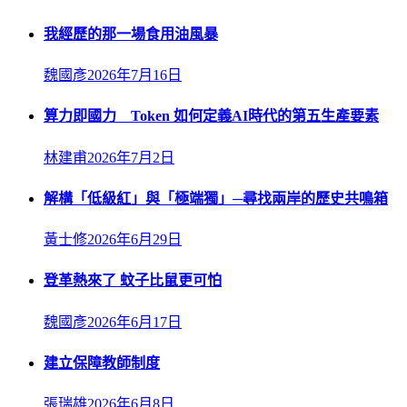
我經歷的那一場食用油風暴
魏國彥
2026年7月16日
算力即國力 Token 如何定義AI時代的第五生產要素
林建甫
2026年7月2日
解構「低級紅」與「極端獨」─尋找兩岸的歷史共鳴箱
黃士修
2026年6月29日
登革熱來了 蚊子比鼠更可怕
魏國彥
2026年6月17日
建立保障教師制度
張瑞雄
2026年6月8日