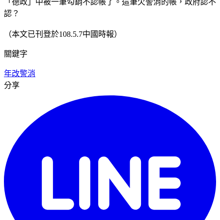
「德政」中被一筆勾銷不認帳了。這筆欠警消的帳，政府認不
認？
（本文已刊登於108.5.7中國時報）
關鍵字
年改
警消
分享