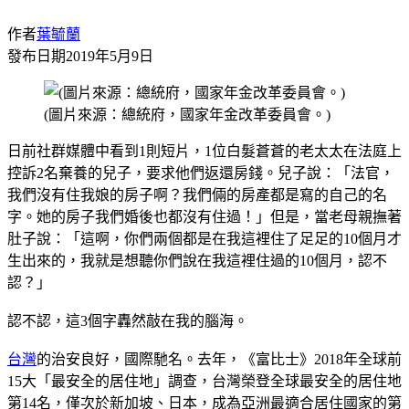
作者
葉毓蘭
發布日期
2019年5月9日
(圖片來源：總統府，國家年金改革委員會。)
日前社群媒體中看到1則短片，1位白髮蒼蒼的老太太在法庭上
控訴2名棄養的兒子，要求他們返還房錢。兒子說：「法官，
我們沒有住我娘的房子啊？我們倆的房產都是寫的自己的名
字。她的房子我們婚後也都沒有住過！」但是，當老母親撫著
肚子說：「這啊，你們兩個都是在我這裡住了足足的10個月才
生出來的，我就是想聽你們說在我這裡住過的10個月，認不
認？」
認不認，這3個字轟然敲在我的腦海。
台灣
的治安良好，國際馳名。去年，《富比士》2018年全球前
15大「最安全的居住地」調查，台灣榮登全球最安全的居住地
第14名，僅次於新加坡、日本，成為亞洲最適合居住國家的第