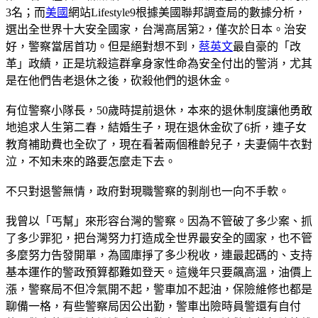
3名；而
美國
網站Lifestyle9根據美國聯邦調查局的數據分析，
選出全世界十大安全國家，台灣高居第2，僅次於日本。治安
好，警察當居首功。但是絕對想不到，
蔡英文
最自豪的「改
革」政績，正是坑殺這群拿身家性命為安全付出的警消，尤其
是在他們告老退休之後，砍殺他們的退休金。
有位警察小隊長，50歲時提前退休，本來的退休制度讓他勇敢
地追求人生第二春，結婚生子，現在退休金砍了6折，連子女
教育補助費也全砍了，現在看著兩個稚齡兒子，夫妻倆牛衣對
泣，不知未來的路要怎麼走下去。
不只對退警無情，政府對現職警察的剝削也一向不手軟。
我曾以「丐幫」來形容台灣的警察。因為不管破了多少案、抓
了多少罪犯，把台灣努力打造成全世界最安全的國家，也不管
多麼努力告發開單，為國庫掙了多少稅收，連最起碼的、支持
基本運作的警政預算都難如登天。這幾年只要飆高溫，油價上
漲，警察局不但冷氣開不起，警車加不起油，保險維修也都是
聊備一格，有些警察局因公出勤，警車出險時員警還有自付