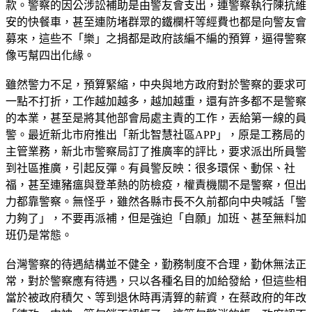
款。警察的因公涉訟補助是由警友會支出，連警察執行陳抗維
安的快餐車，甚至連防堵群眾的鐵欄杆等經費也都是向警友會
募來，這些不「樂」之捐都是政府該編不編的預算，逼得警察
像丐幫四出化緣。
雖然警力不足，預算緊縮，中央與地方政府對於警察的要求可
一點不打折，工作越加越多，越加越重，還有許多都不是警察
的本業，甚至是將其他部會局處主責的工作，丟給第一線的員
警。最近新北市府推出「新北智慧社區APP」，原是工務局的
主管業務，新北市警察局訂了推廣率的評比，要求派出所員警
到社區推廣，引起反彈。有員警反映：很多環保、動保、社
福，甚至連豬瘟與登革熱的防檢疫，權責機關不是警察，但出
力都靠警察。無怪乎，雖然各縣市長不久前都向中央喊話「警
力夠了」，不要再派補，但是強迫「自願」加班、甚至無料加
班仍是常態。
台灣警察的待遇結構並不健全，勤務制度不合理，勤休無法正
常，對於警察應有待遇，只以各種名目的加給發給，但這些相
當於被政府積欠、等到退休時再清算的薪資，在蔡政府的年改