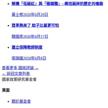
解構「低級紅」與「極端獨」─尋找兩岸的歷史共鳴箱
黃士修
2026年6月29日
登革熱來了 蚊子比鼠更可怕
魏國彥
2026年6月17日
建立保障教師制度
張瑞雄
2026年6月8日
查看更多
國政評論
→
← 返回文章列表
國家政策研究基金會
頁面
關於基金會