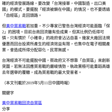
確的經濟發展路線，要改變「台灣接單，中國製造，出口美
國」的模式，要擺脫「經濟被鎖在中國」的情況，也不要透過
「自經區」走回頭路。
但
美中貿易戰
若加重，不少專家已警告台灣經濟可能面臨「保
2」的困境。目前台商回流雖有些成果，但其比例仍低得可
憐，只有慣於「小確幸」的政府會沾沾自喜。幾家大廠因法規
優惠而回台投資所產生的經濟效益有限，也集中在電子相關產
業，會造成所得分配惡化，民眾無感。
台灣經濟不可能擺脫中國，蔡政府又不想靠「自貿區」來創新
突圍，若無法因應貿易戰的嚴峻情勢，執政黨極可能重蹈高雄
去年選舉的覆轍，成為貿易戰的最大受害者。
（本文刊載於2019年5月11日中國時報）
關鍵字
美中貿易戰
回流
自貿區
分享