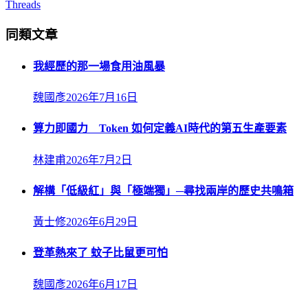
Threads
同類文章
我經歷的那一場食用油風暴
魏國彥
2026年7月16日
算力即國力 Token 如何定義AI時代的第五生產要素
林建甫
2026年7月2日
解構「低級紅」與「極端獨」─尋找兩岸的歷史共鳴箱
黃士修
2026年6月29日
登革熱來了 蚊子比鼠更可怕
魏國彥
2026年6月17日