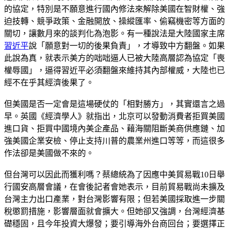
的協定，特別是不願意進行國內修法來解除美國在智財權、強
迫技轉、競爭政策、金融開放、操縱匯率、偷竊機密等方面的
關切，讓數月來的談判化為泡影。有一種說法是大陸國家主席
習近平
說「願意對一切的後果負責」，才導致中方翻盤。如果
此說為真，就表示美方的咄咄逼人已被大陸高層認為協定「喪
權辱國」，逼得習近平必須翻盤來維持其內部權威，大陸也已
經不在乎其經濟後果了。
但美國是否一定會是這場硬仗的「相對勝方」，其實還言之過
早。英國《經濟學人》就指出，北京可以發動消費者拒買美國
進口貨、拒買中國境內美企產品、藉海關阻斷美商供應鏈、加
強美國企業安檢、停止支持川普的農業州進口等等，而這很多
作法卻是美國做不來的。
但台灣可以因此而獲利嗎？蔡總統為了因應中美貿易戰10日舉
行國安高層會議，在會後記者會她表示，目前貿易戰尚未擴及
台灣主力出口產業，對台灣影響有限；但若美國採取進一步關
稅懲罰措施，影響層面就會擴大。但她卻又強調，台灣經濟基
礎穩固，且今年投資大爆發；要引導海外台商回台；要選擇正