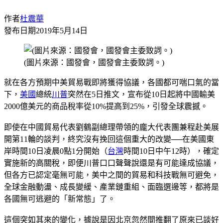
作者
杜震華
發布日期
2019年5月14日
(圖片來源：國發會，國發會主委致詞。)
就在各方預期中美貿易戰即將獲得協議，各國都可喘口氣的當
下，
美國
總統
川普
突然在5日推文，宣布從10日起將中國輸美
2000億美元的商品稅率從10%提高到25%，引發全球震撼。
即使在中國貿易代表劉鶴副總理帶領的龐大代表團兼程赴美展
開第11輪的談判，終究沒有挽回這個重大的改變──在美國東
岸時間10日凌晨0點1分開始（
台灣
時間10日中午12時），確定
實施新的高關稅，即便川普口口聲聲說還是有可能達成協議，
但各方已認定毫無可能，美中之間的貿易和科技戰無可避免，
全球金融動盪、成長變緩、產業鏈重組、面臨選邊等，都將是
各國無可逃避的「新常態」了。
這個突如其來的變化，據說是因北京忽然間推翻了原來已談好