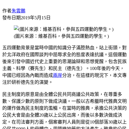
作者
朱雲鵬
發布日期
2019年5月15日
(圖片來源：維基百科，參與五四運動的學生。)
五四運動背景是當時中國的知識分子滿腔熱血，站上街頭，對
於北洋政府在國際談判中屈辱求全的態度表達抗議。這個運動
後來引發中國近代史上重要的思潮論辯和思想覺醒，包含民族
主義、科學（賽先生）和民主（德先生）。100年後的今天，
中國已經因為內戰而造成
兩岸
分治，在這樣的現況下，本文專
注於研析德先生的演變。
民主制度的原意是由全體公民共同商議公共政策，在尊重多
數、保護少數的原則下做成決議。一般以古希臘時代雅典文明
的運作做為民主制度的濫觴。在當時的雅典，承擔公共決策的
公民大會是由全體20歲以上公民出席，而後以多數決做成決
定。在司法審判方面，個案審判人員則是從10個部落30歲以上
公民共6000人的母體中，用隨機抽籤的方法產生。雅典的公民