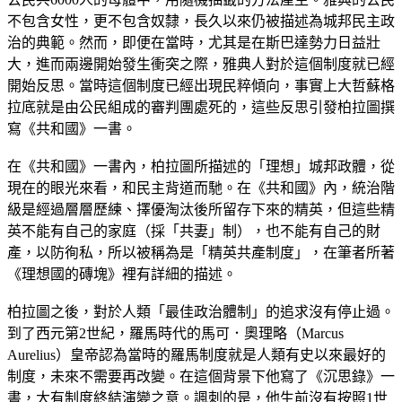
不包含女性，更不包含奴隸，長久以來仍被描述為城邦民主政
治的典範。然而，即便在當時，尤其是在斯巴達勢力日益壯
大，進而兩邊開始發生衝突之際，雅典人對於這個制度就已經
開始反思。當時這個制度已經出現民粹傾向，事實上大哲蘇格
拉底就是由公民組成的審判團處死的，這些反思引發柏拉圖撰
寫《共和國》一書。
在《共和國》一書內，柏拉圖所描述的「理想」城邦政體，從
現在的眼光來看，和民主背道而馳。在《共和國》內，統治階
級是經過層層歷練、擇優淘汰後所留存下來的精英，但這些精
英不能有自己的家庭（採「共妻」制），也不能有自己的財
產，以防徇私，所以被稱為是「精英共產制度」，在筆者所著
《理想國的磚塊》裡有詳細的描述。
柏拉圖之後，對於人類「最佳政治體制」的追求沒有停止過。
到了西元第2世紀，羅馬時代的馬可．奧理略（Marcus
Aurelius）皇帝認為當時的羅馬制度就是人類有史以來最好的
制度，未來不需要再改變。在這個背景下他寫了《沉思錄》一
書，大有制度終結演變之意。諷刺的是，他生前沒有按照1世