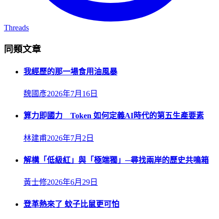
Threads
同類文章
我經歷的那一場食用油風暴
魏國彥
2026年7月16日
算力即國力 Token 如何定義AI時代的第五生產要素
林建甫
2026年7月2日
解構「低級紅」與「極端獨」─尋找兩岸的歷史共鳴箱
黃士修
2026年6月29日
登革熱來了 蚊子比鼠更可怕