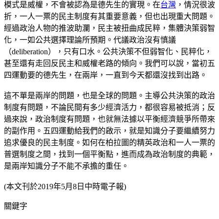
模式是威權，不會被認為是德先生的實現。在
台灣
，情況很波
折，一人一票的民主制度有其重要意義，但也出現重大問題。
經過政治人物的推波助瀾，民主被扭曲成民粹，集體決策弱智
化，一如公共選擇理論所預期。代議政治沒有慎議
（deliberation），只有口水。公共決策不但弱智化、民粹化，
甚至還有走回反民主和威權老路的傾向。我們可以說，當初五
四運動要的德先生，在兩岸，一直到今天都還沒找到出路。
這不單是兩岸的問題，也是全球的問題。主導公共決策的政治
制度有問題，不論民間有多少經濟活力，都很容易被抵消；反
過來說，政治制度有問題，也就無法據以平衡經濟競爭所帶來
的副作用。五四運動給我們的啟示，就是知識分子要繼續努力
追求優良的民主制度。如何在柏拉圖的精英政治和一人一票的
普選制度之間，找到一個平衡點，進而成為政治制度的典範，
是兩岸知識分子不能不承擔的重任。
(本文刊於2019年5月8日中時電子報)
關鍵字