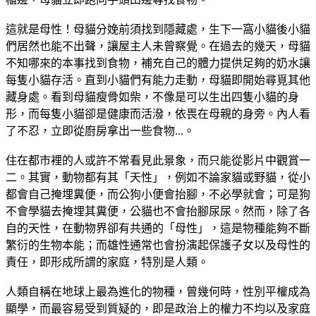
這就是母性！母貓分娩前須找到隱藏處，生下一窩小貓後小貓
們居然也能不出聲，讓屋主人未曾察覺。在過去的幾天，母貓
不知哪來的本事找到食物，補充自己的體力提供足夠的奶水讓
每隻小貓存活。直到小貓們有能力走動，母貓即開始尋覓其他
藏身處。看到母貓瘦骨如柴，不像是可以生出四隻小貓的身
形，而每隻小貓卻是健康而活潑，依畏在母親的身旁。內人看
了不忍，立即從廚房拿出一些食物...。
住在都市裡的人或許不常看見此景象，而只能從影片中觀賞一
二。其實，動物都有其「天性」，例如不論家貓或野貓，從小
都會自己掩埋糞便，而公狗小便會抬腳，不必學就會；可是狗
不會學貓去掩埋其糞便，公貓也不會抬腳尿尿。然而，除了各
自的天性，在動物界卻有共通的「母性」，這是物種能夠不斷
繁衍的生物本能；而雄性通常也會扮演起保護子女以及母性的
責任，即形成所謂的家庭，特別是人類。
人類自稱在地球上最為進化的物種，曾幾何時，性別平權成為
顯學，而最容易受到質疑的，即是政治上的權力不均以及家庭