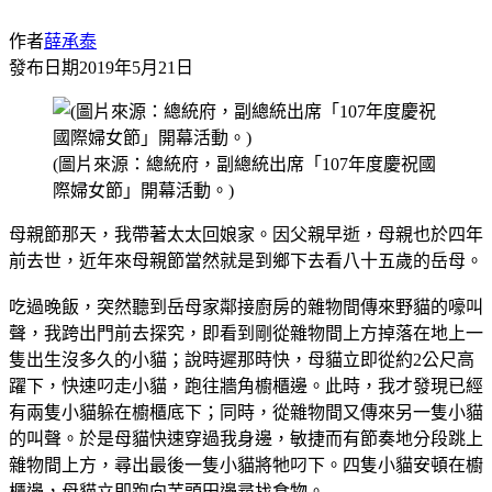
作者
薛承泰
發布日期
2019年5月21日
(圖片來源：總統府，副總統出席「107年度慶祝國
際婦女節」開幕活動。)
母親節那天，我帶著太太回娘家。因父親早逝，母親也於四年
前去世，近年來母親節當然就是到鄉下去看八十五歲的岳母。
吃過晚飯，突然聽到岳母家鄰接廚房的雜物間傳來野貓的嚎叫
聲，我跨出門前去探究，即看到剛從雜物間上方掉落在地上一
隻出生沒多久的小貓；說時遲那時快，母貓立即從約2公尺高
躍下，快速叼走小貓，跑往牆角櫥櫃邊。此時，我才發現已經
有兩隻小貓躲在櫥櫃底下；同時，從雜物間又傳來另一隻小貓
的叫聲。於是母貓快速穿過我身邊，敏捷而有節奏地分段跳上
雜物間上方，尋出最後一隻小貓將牠叼下。四隻小貓安頓在櫥
櫃邊，母貓立即跑向芋頭田邊尋找食物。