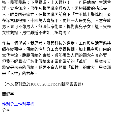
祿，民膏民脂；下民易虐，上天難欺！」，可是他晚年生活荒
淫，奢侈無度，最後被趙匡胤率兵攻入。孟昶鍾愛的花蕊夫
人，眼見國破家亡，在趙匡胤面前寫下「君王城上豎降旗，妾
在深宮哪得知，十四萬人齊解甲，更無一人是男兒」。意在於
男人豈可不像男人，無法保家衛國，捍衛妻兒子女！這不只是
女性觀點，男性難道不也如此認為嗎？
作為一個學者，我思考，隨著科技的進步，工作與生活型態持
續在變遷中，傳統的性別分工會變得模糊，加上民主與自由的
當代主流，跳脫傳統的束縛，順勢調整人們的觀念有其必要，
但我不輕易去汙名化傳統來正當化當前的「革新」，畢竟今天
將會是未來的傳統。我更不會去顛覆「母性」的偉大，畢竟那
是「人性」的根基。
（本文曾刊登於108.05.20 ETtoday新聞雲雲論）
關鍵字
性別分工
性別平權
分享