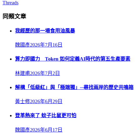
Threads
同類文章
我經歷的那一場食用油風暴
魏國彥
2026年7月16日
算力即國力 Token 如何定義AI時代的第五生產要素
林建甫
2026年7月2日
解構「低級紅」與「極端獨」─尋找兩岸的歷史共鳴箱
黃士修
2026年6月29日
登革熱來了 蚊子比鼠更可怕
魏國彥
2026年6月17日