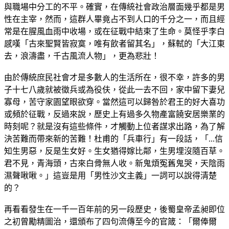
與職場中分工的不平。確實，在傳統社會政治層面幾乎都是男
性在主宰，然而，這群人畢竟占不到人口的千分之一，而且經
常是在腥風血雨中收場，或在征戰中結束了生命。莫怪乎李白
感嘆「古來聖賢皆寂寞，唯有飲者留其名」，蘇軾的「大江東
去，浪濤盡，千古風流人物」，更為悲壯！
由於傳統庶民社會才是多數人的生活所在，很不幸，許多的男
子十七八歲就被徵兵或為役伕，從此一去不回，家中留下妻兒
寡母，苦守家園望眼欲穿。當然這可以歸咎於君王的好大喜功
或頻於征戰，反過來說，歷史上有過多久物產富饒安居樂業的
時刻呢？就是沒有這些條件，才觸動上位者謀求出路，為了解
決苦難而帶來新的苦難！杜甫的「兵車行」有一段話，「...信
知生男惡，反是生女好。生女猶得嫁比鄰，生男埋沒隨百草。
君不見，青海頭，古來白骨無人收。新鬼煩冤舊鬼哭，天陰雨
濕聲啾啾。」這豈是用「男性沙文主義」一詞可以說得清楚
的？
再看看發生在一千一百年前的另一段歷史，後蜀皇帝孟昶即位
之初曾勵精圖治，還頒布了四句流傳至今的官箴：「爾俸爾