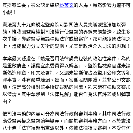
其提案監委早被公認是總統
蔡英文
的人馬，顯然影響力道不可
小覷！
憲法第九十九條規定監察院可對司法人員失職或違法加以彈
劾，惟我國監察權對司法權行使監督的界線未能釐清，致生多
次爭議，導致監委無論彈劾法官或檢察官，都可能凌駕法律之
上，造成權力分立失衡的疑慮，尤其是政治介入司法的聯想！
本案最大疑慮在「這是否用法律詞彙包裝的政治性案件，為的
是重啟偵查，讓段宜康委員得以解套」。監院指檢察官漏未論
斷偽造印章、印文及署押，又漏未論斷侵占及盜用公印文等犯
罪事實，涉有嚴重疏漏。然而，案係民間團體，並非公印文範
疇，這是高分檢對監委所提疑點的回應，卻未能在彈劾文案加
以澄清。其中牽涉到「法律見解」能否作為法官評鑑或糾彈事
由？
依司法事務的內容可分為司法行政與審判事務。其中司法行政
應受監察權之監督殆無疑義，而關於審判事務方面，基於憲法
八十條「法官須超出黨派以外，依據法律獨立審判，不受任何