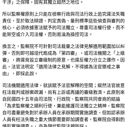
干涉」之保障，固有其獨立超然之地位。
所以監察權原則上只能在檢察行政與司法行政上追究違法失職
責任，至於取法辯證、判定真偽、量刑標準這些偵查與審判的
核心，必須依據憲法賦予的司法獨立，尊重司法權行使，而不
能架空或介入司法權，否則易淪為操控司法。
換言之，監察院不可針對司法裁量之法律見解適用範圍加以糾
彈，否則即可越俎代庖成為「第四審」，或司法機關之「上級
審」，將違背設立審級制的原意，也違反權力分立之運作。因
此，法官法明定「適用法律之見解，不得據為法官懲戒之事
由」，即採此說。
司法機關適用法律，就該賦予法官解釋的空間；縱然法官故意
枉法裁判或辦案疏漏，尚有上訴或再議的審級救濟。此原則來
自民國四十五年由司法院、行政院、監察院共同會商的結論
「為求監察權之順利行使，兼能維護司法獨立之精神，監察院
自可盡量避免對於承辦人員在承辦期間實施調查，但如認承辦
人員有枉法失職之重大情節需要即加調查者，監察院自得斟酌
情形實施調查。」亦為現代監院法規所採。