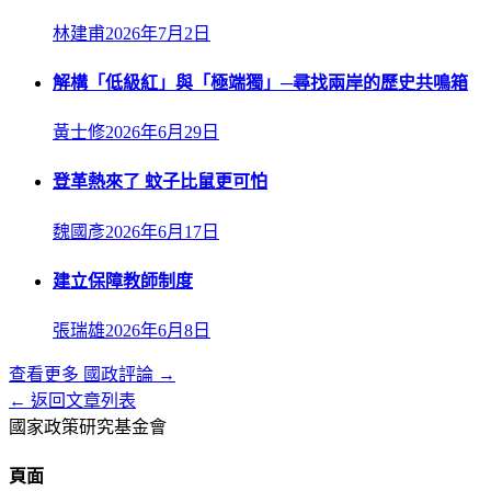
林建甫
2026年7月2日
解構「低級紅」與「極端獨」─尋找兩岸的歷史共鳴箱
黃士修
2026年6月29日
登革熱來了 蚊子比鼠更可怕
魏國彥
2026年6月17日
建立保障教師制度
張瑞雄
2026年6月8日
查看更多
國政評論
→
← 返回文章列表
國家政策研究基金會
頁面