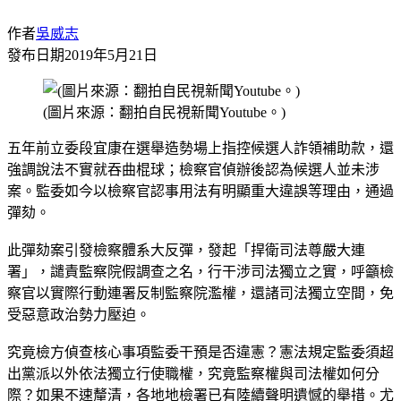
作者
吳威志
發布日期
2019年5月21日
(圖片來源：翻拍自民視新聞Youtube。)
五年前立委段宜康在選舉造勢場上指控候選人詐領補助款，還
強調說法不實就吞曲棍球；檢察官偵辦後認為候選人並未涉
案。監委如今以檢察官認事用法有明顯重大違誤等理由，通過
彈劾。
此彈劾案引發檢察體系大反彈，發起「捍衛司法尊嚴大連
署」，譴責監察院假調查之名，行干涉司法獨立之實，呼籲檢
察官以實際行動連署反制監察院濫權，還諸司法獨立空間，免
受惡意政治勢力壓迫。
究竟檢方偵查核心事項監委干預是否違憲？憲法規定監委須超
出黨派以外依法獨立行使職權，究竟監察權與司法權如何分
際？如果不速釐清，各地地檢署已有陸續聲明遺憾的舉措。尤