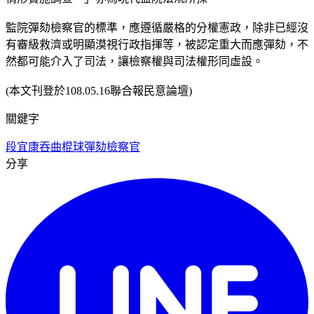
監院彈劾檢察官的標準，應遵循嚴格的分權憲政，除非已經沒
有審級救濟或明顯漠視行政指揮等，被認定重大而應彈劾，不
然都可能介入了司法，讓檢察權與司法權形同虛設。
(本文刊登於108.05.16聯合報民意論壇)
關鍵字
段宜康
吞曲棍球
彈劾檢察官
分享