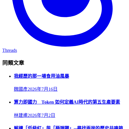
Threads
同類文章
我經歷的那一場食用油風暴
魏國彥
2026年7月16日
算力即國力 Token 如何定義AI時代的第五生產要素
林建甫
2026年7月2日
解構「低級紅」與「極端獨」─尋找兩岸的歷史共鳴箱