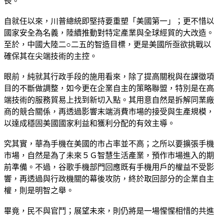
長。
自就任以來，川普總統即堅持要重塑「美國第一」；更不惜以
國家安全為名義，陸續推動對特定產業與全球經貿的大改造。
至於，中國大陸二○二五的智造目標，更是美國所亟欲挑戰以
確保其在尖端技術的主控。
眼前，純就其行政手段的施用看來，除了提高關稅與在課徵項
目的不斷做調整，如今更在企業自主的策略聯盟，特別是在高
端技術的服務貿易上找到新切入點。其用意自然是拆解同業廠
商的競合關係，再透過影響末端消費市場的接受與生產規模，
以達成穩固美國國家利益和獲利分配的有效主導。
究其實，華為手機在美國的市占率並不高；之所以要擴張手機
市場，自然是為了未來５Ｇ智慧生活產業，預作市場進入的期
前準備。不過，谷歌手機部門回應既有手機用戶的權益不受影
響，再透過與行政機關的幕後攻防，終於取回部分的企業自主
權，則是明智之舉。
畢竟，民不與官鬥；展望未來，則仍將是一場惺惺相惜的共進