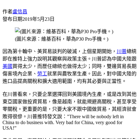
作者
盧信昌
發布日期
2019年5月23日
(圖片來源：維基百科，華為P30 Pro手機。)
因為第十輪中、美貿易談判的破滅，上個星期開始，
川普
總統
即在推特上強力說明其觀察與政策主張。川普認為中國大陸跟
美國
買得太少，而歷任總統也做得太少；同時，雙邊貿易長期
傷害境內企業、
勞工
就業與農牧業生產。因此，對中國大陸的
進口品提高關稅和擴大適用範圍，均有其必要與正當性。
在川普看來，只要企業選擇回到美國境內生產，或是改到其他
東亞國家做投資貿易，像是越南，就能規避高關稅，甚至享受
零關稅。更重要的是，只要大家不跟中國做貿易，其經濟就會
敗得很慘。川普推特發文說：”There will be nobody left in
China to do business with. Very bad for China, very good for
USA!”