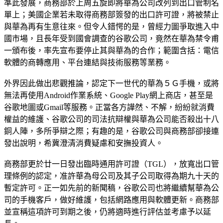
準此發展，商務部於上周五旋即將華為公司改列到出口管制名
單上；美國企業若未取得商務部簽發的出口許可證，將被禁止
與華為再有生意往來。但令人錯愕的是，曾經力圖爭取進入中
國市場，且長年受到國會調查的谷歌公司，竟然在華為禁令甫
一頒布後，率先宣布要停止其與華為的合作；範圍含括：電信
軟體的商轉應用、平台連結與技術服務等業務。
外界因此做出悲觀推論，認定下一世代的華為５Ｇ手機，或將
無法再使用Android作業系統、Google Play網上商店，甚至是
谷歌地圖或Gmail等服務。正當各方譁然、不解，紛紛就消費
權益的維護、谷歌公司的司法抗辯權與華為公司能否殺出十八
銅人陣，多所爭辯之際；有趣的是，谷歌公司與商務部卻接連
發出說明，希冀澄清消費疑慮和安撫投資人。
商務部更於廿一日發出臨時通用許可證（TGL），放寬出口管
理條例的認定，准許華為母公司及其子公司取得為期九十天的
暫定許可。正一如先前的新聞稿，谷歌公司也將繼續幫華為公
司的手機客戶，做好維護，包括網路應用與軟體更新。商務部
並宣稱這項許可到期之後，仍將適時進行評估並考慮予以延