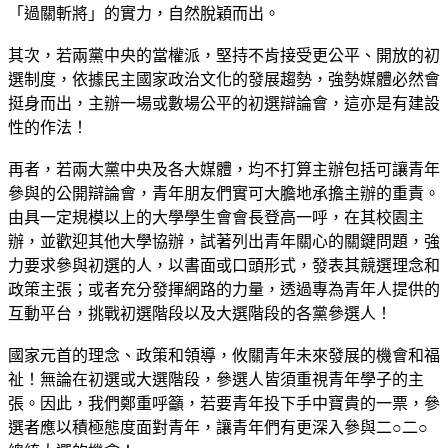
「過關斬將」的實力，自然脫穎而出。
其次，若兩黨中央的當權派，堅持不肯接受更公平、開放的初
選制度，依據民主國家政治文化的發展趨勢，強勢媒體必然會
挺身而出，主辦一場或數場公平的初選辯論會，這亦是有建設
性的作法！
再者，若兩大黨中央及各大媒體，均不打算主辦包括可讓青年
參與的公開辯論會，青年朋友們實可大膽地承擔主辦的重責。
由具一定規模以上的大學學生會會長登高一呼，在其校園主
辦，並歡迎其他大學協辦，試著列出青年關心的關鍵問題，強
力要求參與初選的人，以書面或口頭形式，發表其競選理念和
政策主張；或者充分發揮網路的力量，透過專為青年人提供的
互動平台，挑戰初選階段以及大選階段的各黨參選人！
國家元首的理念、政策和領導，攸關青年未來發展的機會和福
祉！無論在初選或大選階段，參選人皆須重視青年學子的主
張。因此，我們鄭重呼籲，若要青年投下手中寶貴的一票，參
選者應以積極態度面對青年，讓青年們有更深入參與二○二○