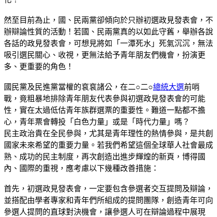
然至目前為止，國、民兩黨卻傾向於只辦初選政見發表會，不
辦辯論性質的活動！若國、民兩黨真的以如此守舊，舉辦各說
各話的政見發表會，可想見將如「一潭死水」死氣沉沉，無法
吸引選民關心、收視，更無法給予青年朋友們機會，扮演更
多、更重要的角色！
國民黨及民進黨當權的袞袞諸公，在二○二○
總統大選
前哨
戰，竟粗暴地排除青年朋友代表參與初選政見發表會的可能
性，實在太過低估青年族群選票的重要性。難道一點都不擔
心，青年票會轉投「白色力量」或是「時代力量」嗎？
民主政治貴在全民參與，尤其是青年理性的熱情參與，是共創
國家未來希望的重要力量。若我們希望這個全球華人社會最成
熟、成功的民主制度，再次創造出進步輝煌的新頁，博得國
內、國際的重視，應考慮以下幾種改善措施：
首先，初選政見發表會，一定要包含參選者交互提問及辯論，
並搭配由學者專家和青年們所組成的提問團隊，創造青年可向
參選人提問的直球對決機會，讓參選人可在辯論過程中展現