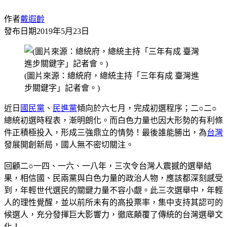
作者
戴遐齡
發布日期
2019年5月23日
(圖片來源：總統府，總統主持「三年有成 臺灣進
步關鍵字」記者會。)
近日
國民黨
、
民進黨
傾向於六七月，完成初選程序；二○二○
總統初選時程表，漸明朗化。而白色力量也因大形勢的有利條
件正積極投入，形成三強鼎立的情勢！最後誰能勝出，為
台灣
發展開創新局，國人無不密切關注。
回顧二○一四、一六、一八年，三次令台灣人震撼的選舉結
果，相信國、民兩黨與白色力量的政治人物，應該都深刻感受
到，年輕世代選民的關鍵力量不容小覷。此三次選舉中，年輕
人的理性覺醒，並以前所未有的高投票率，集中支持其認可的
候選人，充分發揮巨大影響力，徹底顛覆了傳統的台灣選舉文
化！