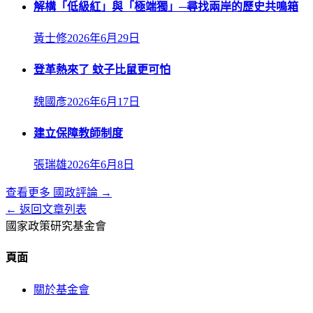
解構「低級紅」與「極端獨」─尋找兩岸的歷史共鳴箱
黃士修
2026年6月29日
登革熱來了 蚊子比鼠更可怕
魏國彥
2026年6月17日
建立保障教師制度
張瑞雄
2026年6月8日
查看更多
國政評論
→
← 返回文章列表
國家政策研究基金會
頁面
關於基金會