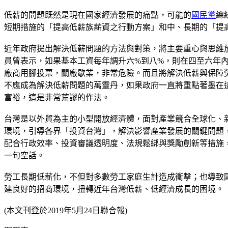
低薪的問題既然是現在國家經濟發展的痛點，可能的
國民黨
總
短期措施的「提高低薪族薪資之行動方案」和中、長期的「提
近年政府提出解決低薪問題的方法與對策，將主要重心與思維
員曾表示，如果基本工資每年調升六%到八%，則在四至六年
廠商用腳投票，關廠歇業，非常危險。而且將解決低薪與保障
不應成為解決低薪問題的萬靈丹，如果政府一直將重點著墨在
富裕，這是非常荒謬的作法。
台灣是以外貿為主的小型開放經濟體，面對產業競合全球化、
環境，引導各界「投資台灣」，解決影響產業發展的關鍵問題
配合行政效率、投資審議透明度、法規鬆綁與獎勵創新等措施
一句空話。
勞工長期低薪化，不但對多數勞工家庭生計造成衝擊；也導致
建良好的招商環境，扭轉近年台灣低薪、低經濟成長的困境。
(本文刊登於2019年5月24日聯合報)