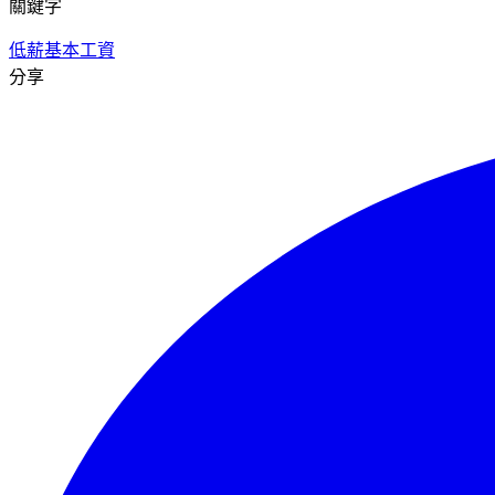
關鍵字
低薪
基本工資
分享