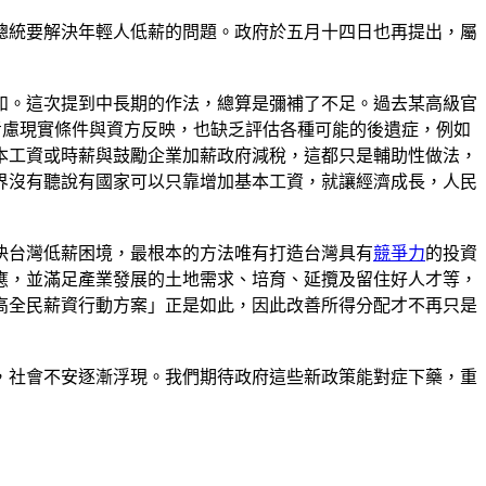
總統要解決年輕人低薪的問題。政府於五月十四日也再提出，屬
如。這次提到中長期的作法，總算是彌補了不足。過去某高級官
考慮現實條件與資方反映，也缺乏評估各種可能的後遺症，例如
本工資或時薪與鼓勵企業加薪政府減稅，這都只是輔助性做法，
界沒有聽說有國家可以只靠增加基本工資，就讓經濟成長，人民
決台灣低薪困境，最根本的方法唯有打造台灣具有
競爭力
的投資
應，並滿足產業發展的土地需求、培育、延攬及留住好人才等，
高全民薪資行動方案」正是如此，因此改善所得分配才不再只是
，社會不安逐漸浮現。我們期待政府這些新政策能對症下藥，重