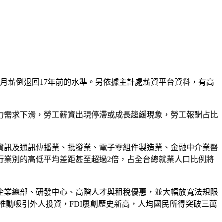
，實質月薪倒退回17年前的水準。另依據主計處薪資平台資料，有高
力需求下滑，勞工薪資出現停滯或成長趨緩現象，勞工報酬占比
資訊及通訊傳播業、批發業、電子零組件製造業、金融中介業醫
行業別的高低平均差距甚至超過2倍，占全台總就業人口比例將
企業總部、研發中心、高階人才與租稅優惠，並大幅放寬法規限
推動吸引外人投資，FDI屢創歷史新高，人均國民所得突破三萬