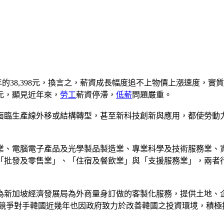
001年的38,398元，換言之，薪資成長幅度追不上物價上漲速度
元，顯見近年來，
勞工
薪資停滯，
低薪
問題嚴重。
面臨生產線外移或結構轉型，甚至新科技創新與應用，都使勞動
業、電腦電子產品及光學製品製造業、專業科學及技術服務業、
「批發及零售業」、「住宿及餐飲業」與「支援服務業」，兩者
因為新加坡經濟發展局為外商量身訂做的客製化服務，提供土地、
大的競爭對手韓國近幾年也因政府致力於改善韓國之投資環境，積極