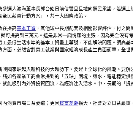
統參選人鴻海董事長郭台銘日前信誓旦旦地向選民承諾，若選上
高全民薪資行動方案」，共十大因應政策。
放在提高
基本工資
，其他短中長期配套及相關影響評估，付之闕
內就可提高到三萬元。這是非常一廂情願的主張，因為完全沒有
勞工最低生活水準的基本工資畫上等號，不能解決問題。調高基
這方面，必然會對勞工就業與國家經濟成長產生負面衝擊，全世
新興國家崛起與新科技的大趨勢下，要趕上全球化的風潮。要解
，諸如各產業工商會常提到的「五缺」困境，讓水、電能穩定供
，就能吸引內外資投資回流，為經濟注入活水。中、長期的「提
國內消費市場日益萎縮；更因
貧富差距
擴大，社會對立日益嚴重