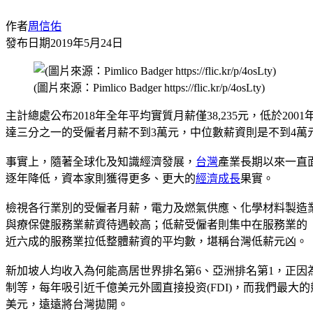
作者
周信佑
發布日期
2019年5月24日
(圖片來源：Pimlico Badger https://flic.kr/p/4osLty)
主計總處公布2018年全年平均實質月薪僅38,235元，低於2
達三分之一的受僱者月薪不到3萬元，中位數薪資則是不到4萬
事實上，隨著全球化及知識經濟發展，
台灣
產業長期以來一直
逐年降低，資本家則獲得更多、更大的
經濟成長
果實。
檢視各行業別的受僱者月薪，電力及燃氣供應、化學材料製造
與療保健服務業薪資待遇較高；低薪受僱者則集中在服務業的
近六成的服務業拉低整體薪資的平均數，堪稱台灣低薪元凶。
新加坡人均收入為何能高居世界排名第6、亞洲排名第1，正
制等，每年吸引近千億美元外國直接投资(FDI)，而我們最
美元，遠遠將台灣拋開。