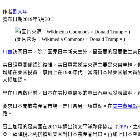
作者
劉大年
發布日期
2019年5月30日
(圖片來源：Wikimedia Commons，Donald Trump。)
川普
訪問日本，除了面見日本新天皇外，最重要的是要催生美
美日經貿關係錯綜複雜，美日貿易逆差來源主要是來自車輛，
增加在美國投資，事實上在1980年代，當時日本是美國最大
大幅加碼。
早在川普啟程前，日本在美投資最多的豐田汽車就發表聲明，
要求日本開放農產品市埸，是川普另一項重點。在
美中貿易戰
路。
雪上加霜的是美國在2017年退出跨太平洋夥伴協定（
TPP
)，之
亞，藉降稅之利排擠到美國對日本農產品出口。再加上日本與