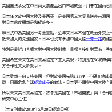
美國無法承受在中日兩大農產品出口市場敗退，川普在國內已
日本僅次於中國大陸及墨西哥，是美國第三大貿易逆差來源國，
對日本態度顯然是和緩許多。
聯日抗中為美國另一考量重點，近年來日本不但在政治外交上一
數未加入的先進國家。日本也沒有參加中國大陸
一帶一路
的建
特別是最近川普擴大對中國大陸制裁，目標直接針對華為，準
美國希望未來在美日貿易協定下置入美規，特別是在5G的新
方合作性質大於競爭。
日本雖然一向支持美國，但對於美國先退出TPP，不顧其他
戰，因而危急全球
經濟成長
的做法。日本更不願與中國大陸全
所以未來美日貿易協定，將會是美國在「市場開放」與「合作
研究中心主任）
（本文刊載於2019年5月29日經濟日報）