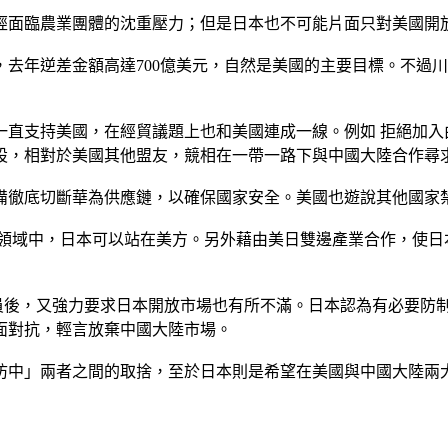
經面臨農業團體的沈重壓力；但是日本也不可能片面只對美國開
去年逆差金額高達700億美元，自然是美國的主要目標。不過
直支持美國，在經貿議題上也和美國連成一線。例如 拒絕加入由
設，相對於美國其他盟友，競相在一帶一路下與中國大陸合作尋
備徹底切斷華為供應鏈，以確保國家安全。美國也遊說其他國家
興領域中，日本可以站在美方。另外藉由美日雙邊產業合作，使日
成員後，又強力要求日本開放市場也有所不滿。日本認為有必要防
面對抗，輕言放棄中國大陸市場。
防中」兩者之間的取捨，至於日本則是希望在美國與中國大陸兩