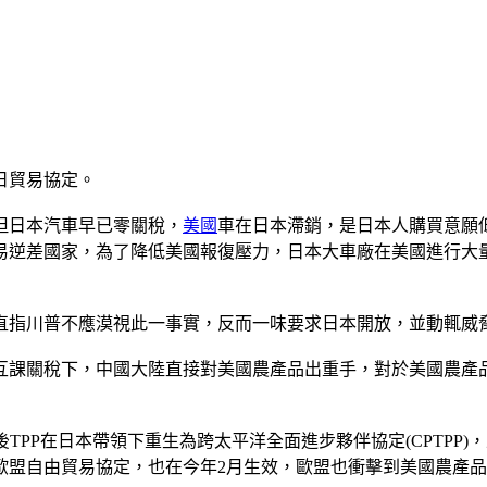
日貿易協定。
但日本汽車早已零關稅，
美國
車在日本滯銷，是日本人購買意願
貿易逆差國家，為了降低美國報復壓力，日本大車廠在美國進行
直指川普不應漠視此一事實，反而一味要求日本開放，並動輒威
互課關稅下，中國大陸直接對美國農產品出重手，對於美國農產
後TPP在日本帶領下重生為跨太平洋全面進步夥伴協定(CPTPP
歐盟自由貿易協定，也在今年2月生效，歐盟也衝擊到美國農產