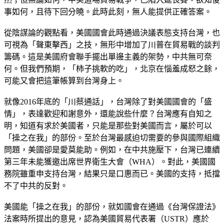
事如何，且待下回分曉。此時此刻，無人能提供正確答案。
從陰謀論的觀點看，美國國會此時通過決議表態支持台灣，也
可視為「聲東擊西」之技，無形中增加了川普在貿易戰的談判
籌碼。這是美國府會聯手擺出單邊主義的架勢，中共無可奈
何。但我們預期，「柿子挑軟的吃」，北京在惱羞成怒之餘，
可能又會把這筆帳算到台灣身上。
就像2016年底的「川蔡通話」，台灣除了對美國國會的「盛
情」，表達歡迎和謝意外，還能說些什麼？台灣應有自知之
明，知道有求於美國者，只能是那些對美國而言，屬於可以
「操之在我」的部份。至於台灣最感迫切需要的參與國際組織
問題，美國卻是愛莫能助。例如，在中共施壓下，台灣已連續
第三年未能獲邀出席世界衛生大會（WHA）。對此，美國國
務院雖重申支持台灣，結果只是口惠而已。美國的支持，抵擋
不了中共的反對。
美國能「操之在我」的部份，就如國會在通過《台灣保證法》
法案時所提出的意見，認為美國貿易代表署（USTR）應於