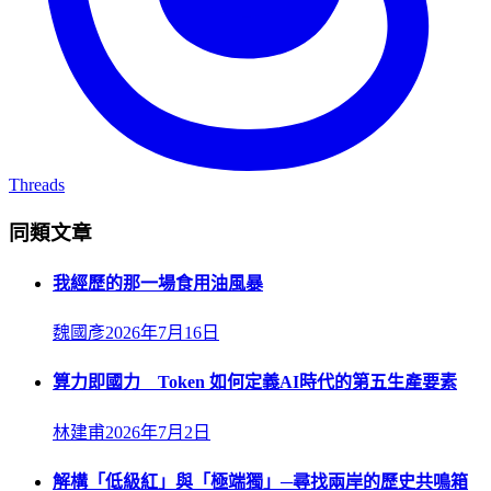
Threads
同類文章
我經歷的那一場食用油風暴
魏國彥
2026年7月16日
算力即國力 Token 如何定義AI時代的第五生產要素
林建甫
2026年7月2日
解構「低級紅」與「極端獨」─尋找兩岸的歷史共鳴箱