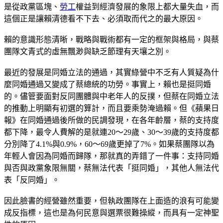
是從政黨區塊、
勞工
權益到經濟發展的象限上都大量失血，而
這個正是讓賴清德看不下去、必須取而代之的最大原因。
賴的意識形態清晰，戰略與戰術都有一定的框架與格局，與蔡
團隊文青式的虛無飄渺與缺乏節理有天壤之別。
最近的發展是同婚立法的通過，其實綠營中不乏有人質疑為什
麼同婚通過又變成了蔡總統的功勞。事實上，賴也是挺同婚
的。儘管要面對反同團體與中老年人的反撲，但蔡在同婚立法
的推動上明顯有初選的算計，而且要乘勢淹過賴。但《蘋果日
報》在同婚通過後所做的民調發現，在各年齡層，蔡的支持度
都下降，最令人費解的是就連20～29歲、30～39歲的支持度都
分別降了4.1%與0.9%，60～69歲更掉了7%。如果蔡團隊以為
年輕人會因為同婚而歸隊，那就真的弄錯了一件事：支持同婚
與否與政黨象限無關，蔡無法代表「挺同婚」，其他人無法代
表「反同婚」。
因此臉書的經營雖然重要，但執政團隊在上面造的浪有可能變
成反指標，這也是為何民意與選票很難操縱，而具有一定神聖