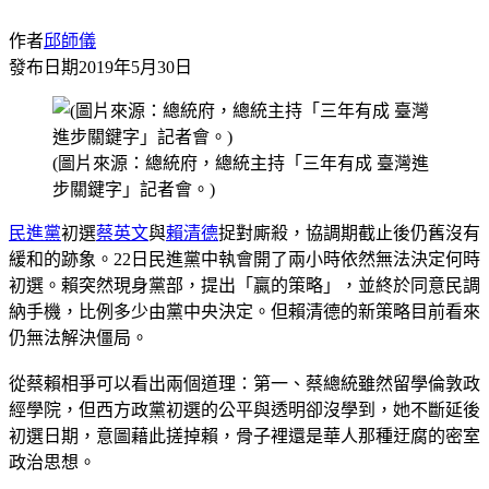
作者
邱師儀
發布日期
2019年5月30日
(圖片來源：總統府，總統主持「三年有成 臺灣進
步關鍵字」記者會。)
民進黨
初選
蔡英文
與
賴清德
捉對廝殺，協調期截止後仍舊沒有
緩和的跡象。22日民進黨中執會開了兩小時依然無法決定何時
初選。賴突然現身黨部，提出「贏的策略」，並終於同意民調
納手機，比例多少由黨中央決定。但賴清德的新策略目前看來
仍無法解決僵局。
從蔡賴相爭可以看出兩個道理：第一、蔡總統雖然留學倫敦政
經學院，但西方政黨初選的公平與透明卻沒學到，她不斷延後
初選日期，意圖藉此搓掉賴，骨子裡還是華人那種迂腐的密室
政治思想。