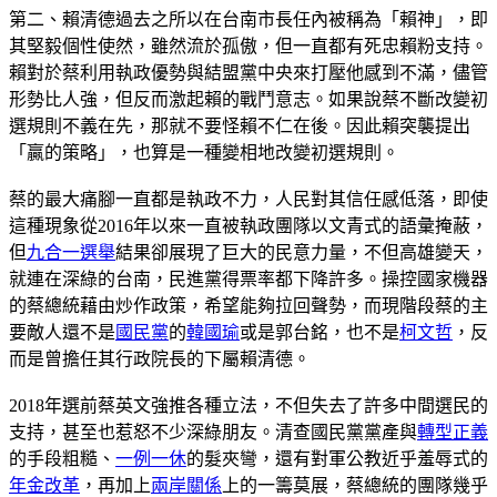
第二、賴清德過去之所以在台南市長任內被稱為「賴神」，即
其堅毅個性使然，雖然流於孤傲，但一直都有死忠賴粉支持。
賴對於蔡利用執政優勢與結盟黨中央來打壓他感到不滿，儘管
形勢比人強，但反而激起賴的戰鬥意志。如果說蔡不斷改變初
選規則不義在先，那就不要怪賴不仁在後。因此賴突襲提出
「贏的策略」，也算是一種變相地改變初選規則。
蔡的最大痛腳一直都是執政不力，人民對其信任感低落，即使
這種現象從2016年以來一直被執政團隊以文青式的語彙掩蔽，
但
九合一選舉
結果卻展現了巨大的民意力量，不但高雄變天，
就連在深綠的台南，民進黨得票率都下降許多。操控國家機器
的蔡總統藉由炒作政策，希望能夠拉回聲勢，而現階段蔡的主
要敵人還不是
國民黨
的
韓國瑜
或是郭台銘，也不是
柯文哲
，反
而是曾擔任其行政院長的下屬賴清德。
2018年選前蔡英文強推各種立法，不但失去了許多中間選民的
支持，甚至也惹怒不少深綠朋友。清查國民黨黨產與
轉型正義
的手段粗糙、
一例一休
的髮夾彎，還有對軍公教近乎羞辱式的
年金改革
，再加上
兩岸關係
上的一籌莫展，蔡總統的團隊幾乎