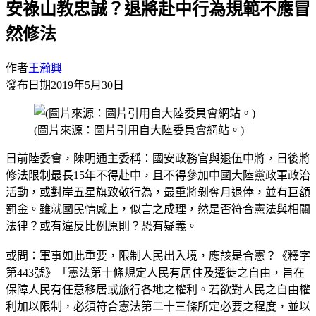
安祿山教忠誠？退將赴中行為規範不應冒
然修法
作者
王瀚興
發布日期
2019年5月30日
(圖片來源：圖片引用自大陸委員會網站。)
日前陸委會，陳明通主委稱：國安政務官與退伍中將，日後將
修法限制最長15年不得赴中，且不得參加中國大陸黨政軍政治
活動，或對岸五星旗致敬行為，最重將剝奪月退俸，並有巨額
罰金。雖就國民情感上，似言之成理，然是否符合憲法與相關
法律？或有違反比例原則？恐有疑義。
或問：軍事如此重要，限制人民出入境，應該是合憲？《釋字
第443號》「憲法第十條規定人民有居住及遷徙之自由，旨在
保障人民有任意移居或旅行各地之權利。若欲對人民之自由權
利加以限制，必須符合憲法第二十三條所定必要之程度，並以