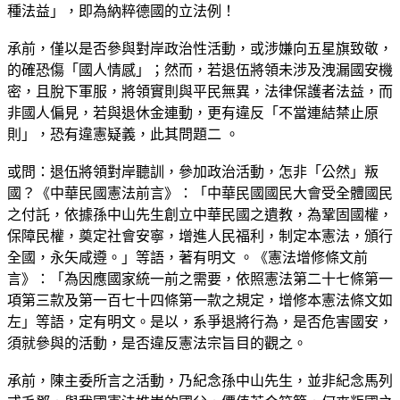
種法益」，即為納粹德國的立法例！
承前，僅以是否參與對岸政治性活動，或涉嫌向五星旗致敬，
的確恐傷「國人情感」；然而，若退伍將領未涉及洩漏國安機
密，且脫下軍服，將領實則與平民無異，法律保護者法益，而
非國人偏見，若與退休金連動，更有違反「不當連結禁止原
則」，恐有違憲疑義，此其問題二 。
或問：退伍將領對岸聽訓，參加政治活動，怎非「公然」叛
國？《中華民國憲法前言》：「中華民國國民大會受全體國民
之付託，依據孫中山先生創立中華民國之遺教，為鞏固國權，
保障民權，奠定社會安寧，增進人民福利，制定本憲法，頒行
全國，永矢咸遵。」等語，著有明文 。《憲法增修條文前
言》：「為因應國家統一前之需要，依照憲法第二十七條第一
項第三款及第一百七十四條第一款之規定，增修本憲法條文如
左」等語，定有明文。是以，系爭退將行為，是否危害國安，
須就參與的活動，是否違反憲法宗旨目的觀之。
承前，陳主委所言之活動，乃紀念孫中山先生，並非紀念馬列