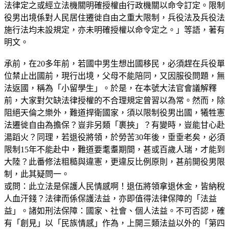
法律定之或經立法機關明確授權由行政機關以命令訂定。限制
役男出境係對人民居住遷徙自由之重大限制，兵役法及兵役法
施行法均未設規定，亦未明確授權以命令定之。」等語，著有
明文。
承前，在20多年前，若國中男生想出國移民，必須趕在兵役單
位禁止出國前，現行出境，父母不能陪同，又因服役問題，無
法返國，稱為「小留學生」。於是，在本號大法官會議解釋
前，大家對欠缺法律授權的不合理規定曾習以為常。然而，除
阻絕天倫之樂外，難道捍衛國家，須以限制役男出國，犧牲憲
法遷徙自由為擔保？豈非另類「裹挾」？有變時，豈能甘心赴
湯蹈火？同理，若退役將領，於勞苦30年後，垂垂老矣，必須
限制15年不能赴中，難道要耄耋期間，甚或百歲人瑞，才能到
大陸？此番修法粗糙與違憲，更違反比例原則，甚前開役男限
制，此其疑問一。
或問：此立法是保護人民情感啊！退伍將領拿退休金，皆納稅
人血汗錢？法律而係保護法益，亦即值得法律保障的「法益
益」。諸如刑法保障：國家、社會、個人法益。不可否認，確
有「創見」以「民族情感」作為，上開三類法益以外的「第四