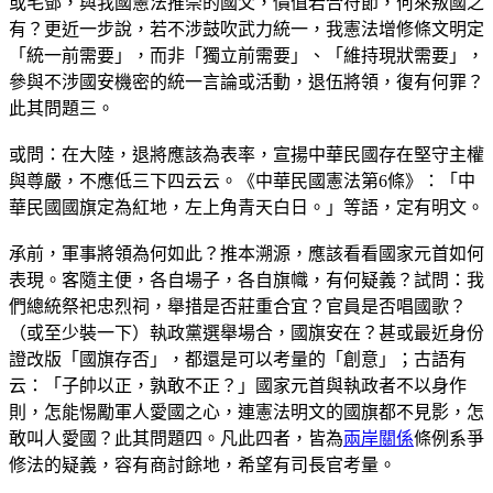
或毛鄧，與我國憲法推崇的國父，價值若合符節，何來叛國之
有？更近一步說，若不涉鼓吹武力統一，我憲法增修條文明定
「統一前需要」，而非「獨立前需要」、「維持現狀需要」，
參與不涉國安機密的統一言論或活動，退伍將領，復有何罪？
此其問題三。
或問：在大陸，退將應該為表率，宣揚中華民國存在堅守主權
與尊嚴，不應低三下四云云。《中華民國憲法第6條》：「中
華民國國旗定為紅地，左上角青天白日。」等語，定有明文。
承前，軍事將領為何如此？推本溯源，應該看看國家元首如何
表現。客隨主便，各自場子，各自旗幟，有何疑義？試問：我
們總統祭祀忠烈祠，舉措是否莊重合宜？官員是否唱國歌？
（或至少裝一下）執政黨選舉場合，國旗安在？甚或最近身份
證改版「國旗存否」，都還是可以考量的「創意」；古語有
云：「子帥以正，孰敢不正？」國家元首與執政者不以身作
則，怎能惕勵軍人愛國之心，連憲法明文的國旗都不見影，怎
敢叫人愛國？此其問題四。凡此四者，皆為
兩岸關係
條例系爭
修法的疑義，容有商討餘地，希望有司長官考量。