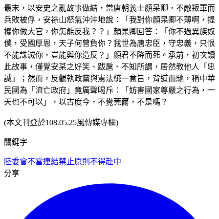
最末，以安史之亂故事做結，當唐朝義士顏杲卿，不敵叛軍而
兵敗被俘，安祿山怒氣沖沖地說：「我對你顏杲卿不薄啊，提
攜你做大官，你怎能反我？？」顏杲卿回答：「你不過異族奴
僕，受國厚恩，天子何曾負你？我世為唐忠臣，守忠義，只恨
不能誅滅你，豈能與你造反？」顏君不降而死。承前，初次讀
此故事，僅覺安某之好笑、跋扈、不知所謂，居然教他人「忠
誠」；然而，反觀執政黨與憲法統一意旨，背道而馳，稱中華
民國為「流亡政府」竟厲聲喝斥：「妨害國家尊嚴之行為，一
天也不可以」，以古度今，不覺莞爾，不是嗎？
(本文刊登於108.05.25風傳媒專欄)
關鍵字
陸委會
不當連結禁止原則
不得赴中
分享