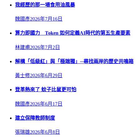
我經歷的那一場食用油風暴
魏國彥
2026年7月16日
算力即國力 Token 如何定義AI時代的第五生產要素
林建甫
2026年7月2日
解構「低級紅」與「極端獨」─尋找兩岸的歷史共鳴箱
黃士修
2026年6月29日
登革熱來了 蚊子比鼠更可怕
魏國彥
2026年6月17日
建立保障教師制度
張瑞雄
2026年6月8日