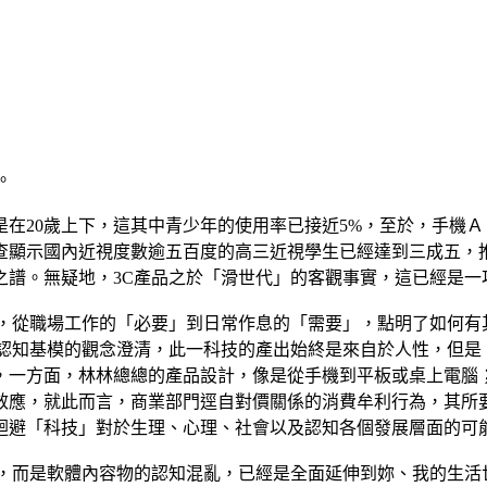
。
在20歲上下，這其中青少年的使用率已接近5%，至於，手機Ａ
查顯示國內近視度數逾五百度的高三近視學生已經達到三成五，推
名之譜。無疑地，3C產品之於「滑世代」的客觀事實，這已經是
中，從職場工作的「必要」到日常作息的「需要」，點明了如何有
認知基模的觀念澄清，此一科技的產出始終是來自於人性，但是
，一方面，林林總總的產品設計，像是從手機到平板或桌上電腦
效應，就此而言，商業部門逕自對價關係的消費牟利行為，其所
迴避「科技」對於生理、心理、社會以及認知各個發展層面的可
虞，而是軟體內容物的認知混亂，已經是全面延伸到妳、我的生活