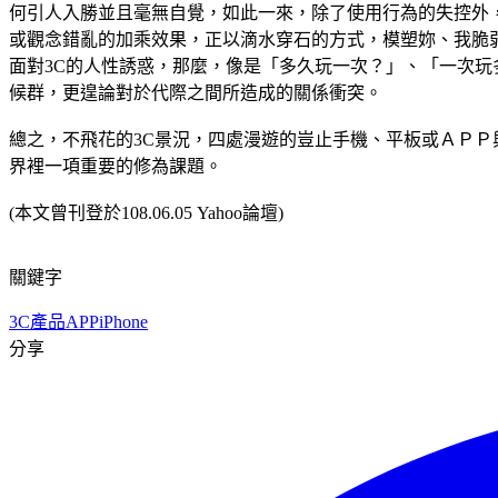
何引人入勝並且毫無自覺，如此一來，除了使用行為的失控外
或觀念錯亂的加乘效果，正以滴水穿石的方式，模塑妳、我脆弱的心
面對3C的人性誘惑，那麼，像是「多久玩一次？」、「一次玩
候群，更遑論對於代際之間所造成的關係衝突。
總之，不飛花的3C景況，四處漫遊的豈止手機、平板或ＡＰＰ
界裡一項重要的修為課題。
(本文曾刊登於108.06.05 Yahoo論壇)
關鍵字
3C產品
APP
iPhone
分享