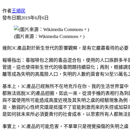
作者
王順民
發布日期
2019年6月6日
(圖片來源：Wikimedia Commons。)
幾則3C產品對於新生世代的影響觀察，是有它嚴肅看待的必要
報導指出：毒咖啡包之類的毒品混合包，使用的人口族群多半是
管道，這也使得新生世代的吸毒問題持續惡化；再則，根據調
離等成為失明的高風險人口，失明的人數約莫會有50至55萬
基本上，3C產品已經無所不在地充斥在你、我的生活世界當
都無法逃脫3C的產品迴圈，如此一來，從滑手機的表相行為到
與不當使用所可能造成高度近視及其失明之虞的經驗現象為例
是，脆弱的心性終究還是抵擋不了官能刺激而來的失控或加惡
是如何就未來所必須要責付的社會成本，以思索所有人都無法
事實上，3C產品的可能危害，不單單只是視覺損傷的失明之