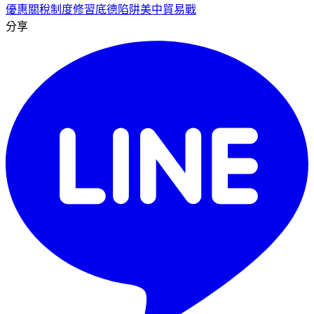
優惠關稅制度
修習底德陷阱
美中貿易戰
分享