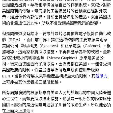
已經開始出貨。華為也準備發展自己的作業系統，來減少對於
美國廠商的依賴。幫海思代工製造晶片的台積電已經對外表
示，經過他們內部估算，目前出貨給海思的產品，來自美國技
術的含量遠低於25%，所以不會受到美國新政策的影響。
但是問題還沒有結束。要設計晶片必需依靠電子設計自動化軟
體（EDA），而目前世界上提供這種軟體的主要來源是兩家
美國公司─新思科技（Synopsys）和益華電腦（Cadence）。根
據報導，這兩家都將採取措施，不再供應華為新的軟體。至於
第3家比較小的明導國際（Mentor Graphics）原來是美國公
司，後來由德國西門子所取得，因為總部在美國，一樣會受到
美國政府的限制。假設最後華為發現無法再使用新版的
EDA，會對於發展未來手機產品構成重大的限制，其
競爭力
上可能被其他業者如三星所超越。
所有局勢演變的根源都來自美國人民對於崛起的中國大陸普遍
心生畏懼，而想要採取遏止措施，也就是一般所說的修習底德
陷阱。麻煩的是這個陷阱造就了川普的政治生命，所以他必須
在上面火上加油。