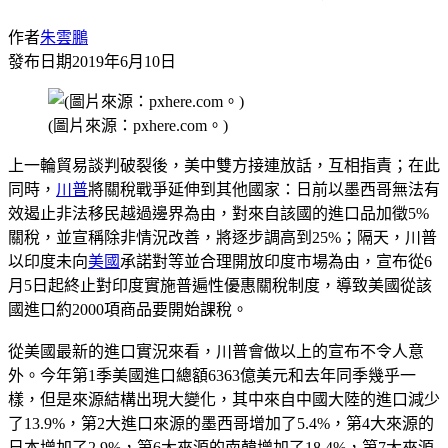
作者
朱雲鵬
發布日期
2019年6月10日
(圖片來源：pxhere.com。)
上一輪貿易談判破裂後，美中雙方接連放話，互相指責；在此
同時，
川普
將關稅戰爭延伸到其他國家：日前以墨西哥無法有
效遏止非法移民越過邊界為由，對來自該國的進口品加徵5%
關稅，並宣稱除非情況改善，將逐步調高到25%；隔天，川普
以印度未向
美國
承諾對等並合理開放印度市場為由，宣布從6
月5日起終止對印度實施普遍性優惠關稅制度，導致美國從該
國進口約2000項商品要開始課稅。
從美國最新的進口實況來看，川普會做以上的宣布不令人意
外。今年第1季美國進口總額6363億美元和去年同季幾乎一
樣，但是來源結構出現大變化，其中來自中國大陸的進口減少
了13.9%，第2大進口來源的墨西哥增加了5.4%，第4大來源的
日本增加了2.9%，第6大來源的南韓增加了18.4%，第7大來源