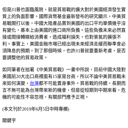
但是川普也面臨風險，就是貿易戰的擴大對於美國經濟發生實
質上的負面影響。國際貨幣基金最新發布的研究顯示，中美貿
易戰開打以後，中國大陸產品賣到美國的出口平均單價幾乎沒
有變化，基本上由美國的進口商所負擔。這些負擔未來必然直
接或間接轉嫁給消費者，造成福利損失，也對景氣的擴張不
利。事實上，美國金融市場已經出現未來經濟走緩而聯準會必
須降息的預期。到了那個時候，也許川普就要重新考慮，是否
要調整他的貿易政策。
如同筆者在拙著《中美貿易戰》一書中所說，目前中國大陸對
美國前20大出口商裡面有15家是台商，所以不論中美貿易戰未
來如何演變，
台灣
都不可能置身事外。貿易戰的持續，長期而
言不無可能為台灣帶來新的機會，但是從短期到中期來看，危
機的可能性不容忽視，有關部門應予正視。
(本文刊於2019年6月5日中時專欄)
關鍵字