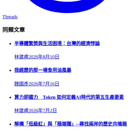
Threads
同類文章
半導體繁榮與生活困境：台灣的經濟悖論
林建甫
2026年8月10日
我經歷的那一場食用油風暴
魏國彥
2026年7月16日
算力即國力 Token 如何定義AI時代的第五生產要素
林建甫
2026年7月2日
解構「低級紅」與「極端獨」─尋找兩岸的歷史共鳴箱