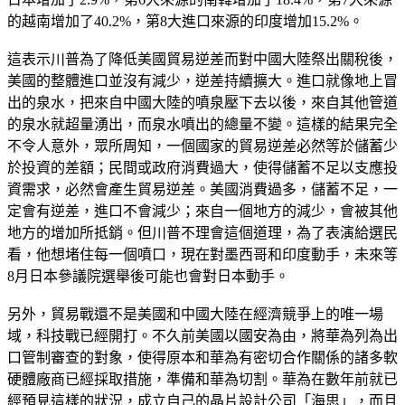
的越南增加了40.2%，第8大進口來源的印度增加15.2%。
這表示川普為了降低美國貿易逆差而對中國大陸祭出關稅後，
美國的整體進口並沒有減少，逆差持續擴大。進口就像地上冒
出的泉水，把來自中國大陸的噴泉壓下去以後，來自其他管道
的泉水就超量湧出，而泉水噴出的總量不變。這樣的結果完全
不令人意外，眾所周知，一個國家的貿易逆差必然等於儲蓄少
於投資的差額；民間或政府消費過大，使得儲蓄不足以支應投
資需求，必然會產生貿易逆差。美國消費過多，儲蓄不足，一
定會有逆差，進口不會減少；來自一個地方的減少，會被其他
地方的增加所抵銷。但川普不理會這個道理，為了表演給選民
看，他想堵住每一個噴口，現在對墨西哥和印度動手，未來等
8月日本參議院選舉後可能也會對日本動手。
另外，貿易戰還不是美國和中國大陸在經濟競爭上的唯一場
域，科技戰已經開打。不久前美國以國安為由，將華為列為出
口管制審查的對象，使得原本和華為有密切合作關係的諸多軟
硬體廠商已經採取措施，準備和華為切割。華為在數年前就已
經預見這樣的狀況，成立自己的晶片設計公司「海思」，而且