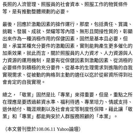
長照的人流管理、照服員的社會資本、照服工作的物質條件
等，是有推動整體規劃的必要。
最後，回應於激勵因素的操作運行，那麼，包括責任、賞識、
挑戰、發展、成就、榮耀等等內隱、無形且間接性質的，彰顯
出來作為一種消極作用的保健因素，固然是基本且必要，但
是，承當某種充分要件的激勵因素，實則能夠產生更多催化的
加乘效果，就此而言，關於照服員的人力資才、人力資源與人
力資源的運用機制，是要有從保健因素到激勵因素、從消極的
必要條件到積極的充分要件、從基本的生理需求到進階的自我
實現需求、從被動的夠格到主動的適任以迄於從薪資所得到社
會肯定的自我實現。
總之，「敬業」固然是比「專業」來得重要，但是，重點之所
在理應是要透過薪資水準、福利待遇、專業培力、情感支持、
退休給付、職涯規劃以及社會肯定等制度性保障，藉此讓「敬
業」和「專業」都能夠安於人群服務照顧的「本業」。
（本文曾刊登於108.06.11 Yahoo論壇）