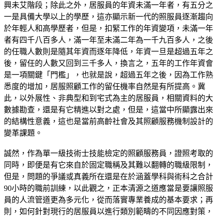
興未艾階段；除此之外，居服員的年資未滿一年者，有五分之
一是具備大學以上的學歷，這亦顯示新一代的照服員逐漸趨向
於年輕人和高學歷者，但是，扣緊工作的年資變項，未滿一年
者有四千八百多人，滿一年至未滿二年為一千九百多人，之後
的任職人數則是隨其年資而逐年降低，年資一旦是超過五年之
後，留任的人數又回到三千多人，換言之，五年的工作年資會
是一項關鍵「門檻」，也就是說，超過五年之後，因為工作熟
悉度的增加，居服照顧工作的留任機率自然是有所提高。冀
此，以外展性、非典型和到宅式為主的居服員，相關資料的大
數據勘查，還是有它精進以對之處，但是，這當中所顯露出來
的結構性意義，這也是當前高齡社會及其照顧服務機制設計的
變革課題。
誠然，作為單一級技術士技能檢定的照顧服務員，證照考取的
同時，即便是有它來自於固定職稱及其難以翻轉的職級限制，
但是，問題的爭議或真義所在還是在於涵蓋學科與術科之合計
90小時的職前訓練，以此觀之，正本清源之道應當是要讓照服
員的人流管道更為多元化，從而落實專業養成的基本要求；再
則，如何針對現行的居服員以進行類別範疇的不同因應對策，