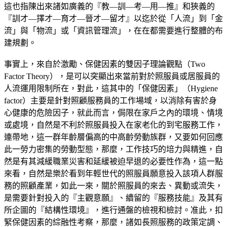
這也指陳出來諸如廣義的『教—訓—考—用—推』和狹義的
『訓才—擇才—育才—晉才—留才』以迄於從「人流」到「金
流」與「物流」或「資訊管理流」，在在都需要進行整體的布
建規劃。
事實上，來自於激勵、保健因素的雙因子理論觀點（Two
Factor Theory），是可以突顯出來當前對於照服員或居服員的
人流運用限制所在，對此，這其中的「保健因素」（Hygiene
factor）主要是針對照顧服務員的工作場域，以消除有害於身
心健康的危險因子，就此而言，侷限在家戶之內的環境、情境
或處境，自然是不利於照服員投入在家老化的到宅服務工作，
連帶地，這一群年齡層偏高的中高齡勞動族群，又要如何回應
此一勞力密集的勞動型態，那麼，工作技巧的培力與精進，自
然是有其減緩職業災害和延緩被迫早退的必要性作為，這一點
來看，自然是樂於看到年輕世代的照服員願意投入該項人群服
務的照顧產業，如此一來，關於照服員的來去、異動或流失，
是需要針對投入的『主觀意願』、續留的『服務技能』及其有
所企圖的『結構性環境』，進行通盤的檢視和檢討。准此，扣
緊保健因素的綜融性考察，那麼，諸如長照服務的政策定調、