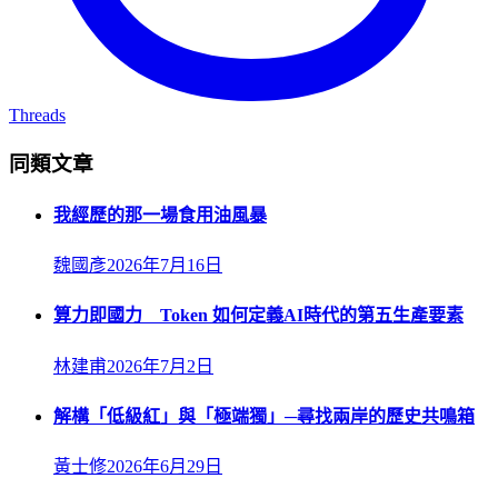
Threads
同類文章
我經歷的那一場食用油風暴
魏國彥
2026年7月16日
算力即國力 Token 如何定義AI時代的第五生產要素
林建甫
2026年7月2日
解構「低級紅」與「極端獨」─尋找兩岸的歷史共鳴箱
黃士修
2026年6月29日