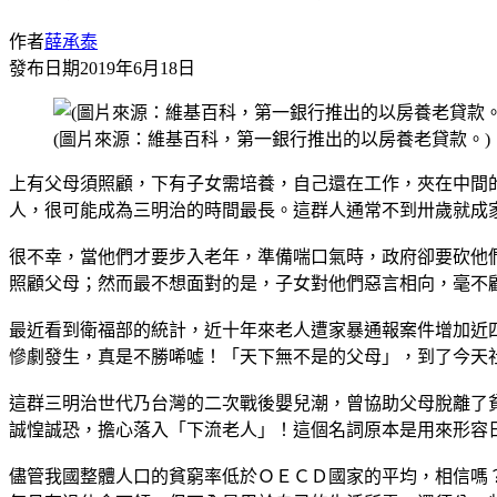
作者
薛承泰
發布日期
2019年6月18日
(圖片來源：維基百科，第一銀行推出的以房養老貸款。)
上有父母須照顧，下有子女需培養，自己還在工作，夾在中間
人，很可能成為三明治的時間最長。這群人通常不到卅歲就成
很不幸，當他們才要步入老年，準備喘口氣時，政府卻要砍他
照顧父母；然而最不想面對的是，子女對他們惡言相向，毫不
最近看到衛福部的統計，近十年來老人遭家暴通報案件增加近
慘劇發生，真是不勝唏噓！「天下無不是的父母」，到了今天
這群三明治世代乃台灣的二次戰後嬰兒潮，曾協助父母脫離了
誠惶誠恐，擔心落入「下流老人」！這個名詞原本是用來形容
儘管我國整體人口的貧窮率低於ＯＥＣＤ國家的平均，相信嗎