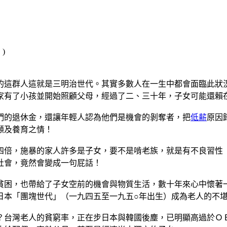
的這群人這就是三明治世代。其實多數人在一生中都會面臨此狀
家有了小孩並開始照顧父母，經過了二、三十年，子女可能還賴
們的退休金，還讓年輕人認為他們是機會的剝奪者，把
低薪
原因
顧及養育之情！
四倍，施暴的家人許多是子女，要不是啃老族，就是有不良習性
社會，竟然會變成一句屁話！
貧困，也帶給了子女空前的機會與物質生活，數十年來心中懷著
日本「團塊世代」（一九四五至一九五○年出生）成為老人的不
？台灣老人的貧窮率，正在步日本與韓國後塵，已明顯高過於Ｏ