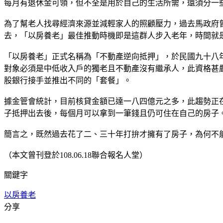
每月有退休金可領，但不全是用於自己的生活所需，還須分一
為了幫老人找尋經濟來源並減輕家人的照顧壓力，過去馬政府
去，「以房養老」最佳推動時機即是這群人步入老年，時間就是
「以房養老」正式名稱為「不動產逆向抵押」，於民國九十八
對象必須是中低收入戶的獨老且不動產沒有繼承人，此資格甚
股銀行接手並推出不同的「套餐」。
據金管會統計，目前核貸金額已達一八四億元之多，此趨勢正
子抵押出去後，每個月可以拿到一筆錢且仍可住在自己的房子
簡言之，既然過去花了二、三十年打拚才擁有了房子，為何不
（本文曾刊登於108.06.18聯合報名人堂）
關鍵字
以房養老
分享