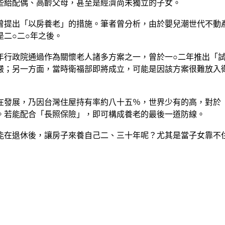
些給配偶、高齡父母，甚至是經濟尚未獨立的子女。
曾提出「以房養老」的措施。筆者曾分析，由於嬰兒潮世代不動
二○二○年之後。
年行政院通過作為關懷老人諸多方案之一，曾於一○二年推出「
嚴；另一方面，當時衛福部即將成立，可能是因該方案很難放入
在發展，乃因台灣住屋持有率約八十五％，世界少有的高，對於
。若能配合「長照保險」，即可構成養老的最後一道防線。
能在退休後，讓房子來養自己二、三十年呢？尤其是當子女靠不