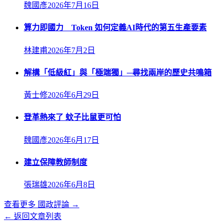
魏國彥
2026年7月16日
算力即國力 Token 如何定義AI時代的第五生產要素
林建甫
2026年7月2日
解構「低級紅」與「極端獨」─尋找兩岸的歷史共鳴箱
黃士修
2026年6月29日
登革熱來了 蚊子比鼠更可怕
魏國彥
2026年6月17日
建立保障教師制度
張瑞雄
2026年6月8日
查看更多
國政評論
→
← 返回文章列表