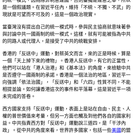
的統一模式，因為除非制憲建國，否則臺獨是違憲之舉，所以
是一個假議題。在習近平任內，維持「不統、不獨、不武」的
現狀是可望而不可及的，這是一個政治現實。
當臺灣沒有提出自己的統一模式時，參與民主協商就意味著參
與討論中共一國兩制的統一模式。這樣，就有可能被指為中共
的同路人或代理人，是接受了中共的統戰安排。
香港的「反送中」運動，對蔡英文而言，來的正是時候，算是
一個「天上掉下來的禮物」。香港人反送中，有它的正當性，
他們可以站在「港人治港」和《基本法》的角度，來檢驗中共
是否遵守一國兩制的承諾。香港是一個法治的地區，習近平一
向強調「依法治國」，「反送中」和「六四」性質不同，不能
相提並論。如何讓香港這次的事件和平落幕，這是習近平一項
未完成的答卷。
西方國家支持「反送中」運動，表面上是站在自由、民主、人
權的普世價值來考量，但另一方面也觸及到他們各自的國家利
益。中共指責西方對「反送中」運動說三道四，是「干涉內
政」。從中共的角度來看，世界許多國家，包括一些
美國
的盟