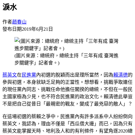
淚水
作者
趙春山
發布日期
2019年6月21日
(圖片來源：總統府，總統主持「三年有成 臺灣進
步關鍵字」記者會。)
蔡英文
在
民進黨
內初選的脫穎而出是理所當然，因為
賴清德
的
參與初選，本身就缺乏足夠的正當性。想想看，挑戰爭取連任
的現任黨內同志、挑戰任命他擔任閣揆的總統，不但在一般民
主國家極為少見，也不符合民進黨的政治文化。賴清德此舉豈
不是把自己從昔日「最親密的戰友，變成了最兇惡的敵人」？
在這場初選的蔡賴之爭中，民進黨內有許多派系中人紛紛倒向
蔡英文，我認為，理由不僅是「西瓜偎大邊」而已，因為只有
蔡英文能掌握天時、地利及人和的有利條件，有望角逐2020總