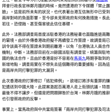
拜會行政長官林鄭月娥的時候，竟然遭港府下令媒體「禁止露
臉」。這是前所未有的狀況，也代表著台港互信無形中已受到
兩岸對峙的負面影響，至今卻未見蔡政府有何挽救措施。長此
若往，恐侵蝕、甚至傷害彼此信任基礎。
此外，法務部調查局首度派駐香港的法務秘書也面臨進退兩難
的窘境。由於外傳香港政府擬不再續發工作簽證，故調查局已
訓令該員不得在簽證未到期前離港，以免「台港執法人員合作
機制」中斷。法務部目前在20餘國派駐有調查官，統籌與駐地
國的執法合作，且由於香港是好不容易在
馬英九
時期爭取到的
新增地點，調查局實在不想失去這個難得的重要據點，因為這
是兩岸共同打擊犯罪的大漏洞。
此次香港政府打算修訂「逃犯條例」，欲增訂將涉有重罪的嫌
犯遣送到中國大陸，此提案激起百萬港人走上街頭抗議，特首
最後不得不讓步，但還是把問題歸咎於台灣，林鄭月娥的推辭
也引發蔡政府的反擊。
事實上，當馬政府與中共當局簽署「兩岸共同打擊犯罪及司法