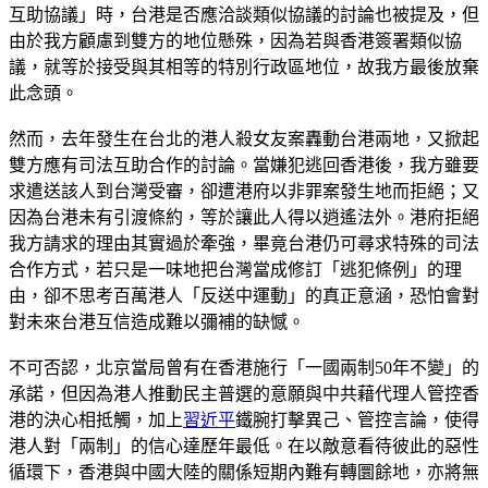
互助協議」時，台港是否應洽談類似協議的討論也被提及，但
由於我方顧慮到雙方的地位懸殊，因為若與香港簽署類似協
議，就等於接受與其相等的特別行政區地位，故我方最後放棄
此念頭。
然而，去年發生在台北的港人殺女友案轟動台港兩地，又掀起
雙方應有司法互助合作的討論。當嫌犯逃回香港後，我方雖要
求遣送該人到台灣受審，卻遭港府以非罪案發生地而拒絕；又
因為台港未有引渡條約，等於讓此人得以逍遙法外。港府拒絕
我方請求的理由其實過於牽強，畢竟台港仍可尋求特殊的司法
合作方式，若只是一味地把台灣當成修訂「逃犯條例」的理
由，卻不思考百萬港人「反送中運動」的真正意涵，恐怕會對
對未來台港互信造成難以彌補的缺憾。
不可否認，北京當局曾有在香港施行「一國兩制50年不變」的
承諾，但因為港人推動民主普選的意願與中共藉代理人管控香
港的決心相抵觸，加上
習近平
鐵腕打擊異己、管控言論，使得
港人對「兩制」的信心達歷年最低。在以敵意看待彼此的惡性
循環下，香港與中國大陸的關係短期內難有轉圜餘地，亦將無