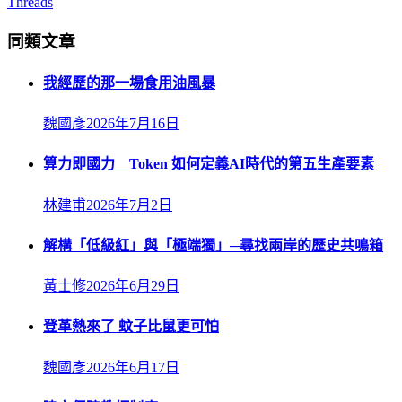
Threads
同類文章
我經歷的那一場食用油風暴
魏國彥
2026年7月16日
算力即國力 Token 如何定義AI時代的第五生產要素
林建甫
2026年7月2日
解構「低級紅」與「極端獨」─尋找兩岸的歷史共鳴箱
黃士修
2026年6月29日
登革熱來了 蚊子比鼠更可怕
魏國彥
2026年6月17日