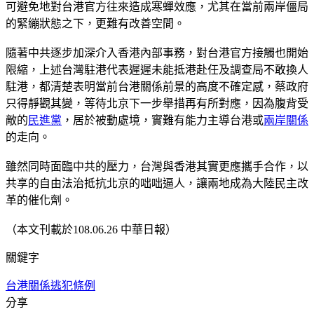
可避免地對台港官方往來造成寒蟬效應，尤其在當前兩岸僵局
的緊繃狀態之下，更難有改善空間。
隨著中共逐步加深介入香港內部事務，對台港官方接觸也開始
限縮，上述台灣駐港代表遲遲未能抵港赴任及調查局不敢換人
駐港，都清楚表明當前台港關係前景的高度不確定感，蔡政府
只得靜觀其變，等待北京下一步舉措再有所對應，因為腹背受
敵的
民進黨
，居於被動處境，實難有能力主導台港或
兩岸關係
的走向。
雖然同時面臨中共的壓力，台灣與香港其實更應攜手合作，以
共享的自由法治抵抗北京的咄咄逼人，讓兩地成為大陸民主改
革的催化劑。
（本文刊載於108.06.26 中華日報）
關鍵字
台港關係
逃犯條例
分享