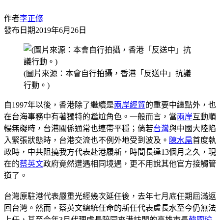
作者
李正修
發布日期
2019年6月26日
(圖片來源：本會自行拍攝，香港「反送中」抗議
行動。)
自1997年以後，香港除了繼續是
兩岸經貿
的重要中繼點外，也
在台海事務中有著獨特的尷尬角色。一般而言，當
兩岸
互動順
暢無礙時，台港關係通常也連帶平穩；倘若
台灣
與中國大陸陷
入緊張狀態時，台港交流也不例外地受到波及。
陳水扁
首度執
政時，中共阻撓我方代表赴港履新，時間長達13個月之久，現
在的
蔡英文
政府竟然遭遇相同境遇，更不用說其他官方接觸管
道了。
台灣原駐港代表嚴重光經幾次延任後，去年七月底任期屆滿返
回台灣。然而，蔡英文總統任命的新任代表盧長水至今仍無法
上任，甚至今年3月代理處長陪同來港訪問的高雄市長
韓國瑜