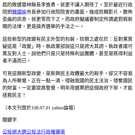
起的敗選雲林縣長李進勇，就更不讓人期待了。至於最近行政
院把
韓國瑜
市長參加行政院院會的畫面，做成剪輯影片，散佈
歪曲的訊息，就更等而下之。而政府擬議要制定所謂處罰假新
聞的法律，更是操弄選舉的手法之一。
這些新型的政變有民主外型的包裝，狡猾之處在於：反對黨質
疑這是「政變」時，執政黨卻說這只是誇大其詞。執政者還可
罵反對人士，說他們只是只是特殊利益團體，甚至是既得利益
者不滿而已。
可見這類新型政變，是新興民主政體最大的殺手，卻又不容易
為人所察覺，正在一點一滴，侵蝕我國的民主法治，侵奪國民
的財富。一定要提高警覺，明年用選票把這個政府下架，才能
拯救民主！
（本文刊登於108.07.01 yahoo論壇）
關鍵字
公投綁大選
公投法
行政權擴張