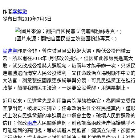
作者
李鎨澂
發布日期
2019年7月5日
(圖片來源：翻拍自國民黨立院黨團粉絲專頁。)
民進黨
昨是今非，曾信誓旦旦公投綁大選，降低公投門檻云
云，所以甫在2018年1月修改公投法。但因如此卻讓民進黨大
敗，就又改成公投與大選脫勾，每兩年才能舉辦一次，只求民
進黨勝選而淘空人民公投權利！又任命政治立場明顯不中立的
大法官，刻意製造國家更多紛爭與分裂，可見民進黨正在進行
政變，顛覆我國民主法治，一定要公民覺醒，用選票制止。
近月以來，民進黨先是利用監察院彈劾檢察官，為同黨立委段
宜康出氣，破壞司法獨立；任命政治生涯全在民進黨內，僅形
式上沒有民進黨籍的李進勇為中選會主委，破壞人民對選務的
信任；修改
兩岸
人民關係條例，刻意調高兩政治岸協議幾乎不
可能達到的高門檻，等於規避人民監督，癱瘓立法權，卻擴大
了行政權；提出修改考試院組織法，把考試委員從19人大減剩