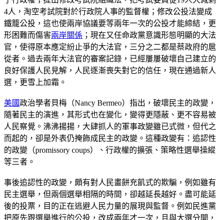
4人，淘空考試院對於行政院人事的監督權；修改公投法變成
鐵籠公投，這也使兩岸協議要等兩年一次的公投才能締結，更
形困難而傷害
兩岸關係
；現在又任命政黨意識形態明顯的大法
官，使得原本應定紛止爭的大法官，三分之二都是蔡政府的扈
從者。過去兩年大法官的審案記錄，已經屢屢破壞自己建立的
良好保護人民見解，人民逐漸喪失對它的信任，現在通過新人
選，更雪上加霜。
美國
政治學者貝梅（Nancy Bermeo）指出，破壞民主的政變，
隨著民主的演進，其形式也在變化，變得更隱蔽、更不容易被
人民察覺。沸沸揚揚，大肆抓人的軍事政變雖已式微，但代之
而起的，卻是外表仍掩飾成民主的政變。這種政變有：追認性
的政變（promissory coups）、行政權的擴張、策略性選舉操縱
等三者。
事後追認性的政變，頗有對人民畫餅充飢式的欺騙，例如雖有
民主選舉，但兩個選舉相隔的時間，卻越延長越好。盡可能延
後的投票，目的正在逃避人民力量的展現與監督。例如民進黨
把原先跟選舉進行的公投，改成兩年才一次，且與大選分開，