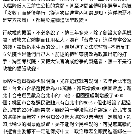
大幅降低人民前往公投的意願。甚至坊間盛傳明年選舉可能被
「沒收」而延後舉行（從這次民進黨內初選即知，這種擔憂不
是空穴來風），都屬於這種追認型政變。
行政權的擴張，不必多說了，這三年多來，除了創設太多黑機
關、破壞文官體制而任用私人，還有「台農發」這種專拿公家
的錢，盡做虧本生意的公司，還規避了立法院監督--不過反正
立法院也是他們自己人。前述的把監察院改為政黨出氣的打
手，淘空考試院，又把大法官淪成紛爭的製造者，無一不是行
政權的擴張政變。
策略性選舉操縱也很明顯，光在選務就有疑問。去年台北市選
舉，台北市合格選民數為216萬餘，卻只增設800個圈票處；新
北市合格選民數為台北市的1.5倍，但圈選處則增設了5000
個；桃園市合格選民數雖只有台北市的80%，但也增設了超過
台北市的2284個圈票處。雖然第一審法院沒有認定，台北市長
的選舉因而無效，但明知公投綁大選的投票時間一定增加，卻
如此稀少的圈票處設置，是不能對全民釋疑的。可見無黨籍的
中選會主委都不一定能保持中立，政治職涯全跟民進黨綁在一