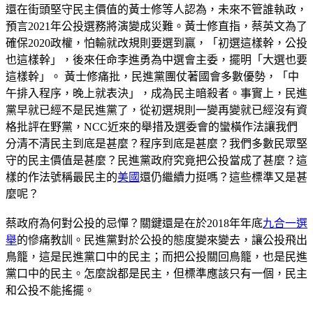
還在街頭堅守民主價值的黃士修等人認為，未來不管誰執政，
預言2021年公投選務將演變成災難。黃士修直指，蔡英文為了
確保2020政權，怕輸就改規則要選到贏，「初選這樣幹，公投
也這樣幹」，後來任命李進勇為中選會主委，擺明「大選也要
這樣幹」。 黃士修痛批，民進黨團仗著國會多數優勢，「中
午排入程序，晚上就表決」，成為民主暗殺者。事實上，民進
黨早就已經不是民進黨了，從初選規則一變再變就已經沒有資
格批評在野黨，NCC近來的舉措及選委會的蠻橫作法讓我們
分清不清民主到底是甚麼？程序到底是甚麼？我們多數民眾堅
守的民主價值是甚麼？民進黨政府究竟把公投當成了甚麼？這
樣的作法號稱最民主的
美國
還仍繼續力挺嗎？這些標準又是甚
麼呢？
蔡政府為何對公投的忌憚？關鍵還是在於2018年年底
九合一選
舉
的慘痛教訓。民進黨對於公投的態度變來變去，讓公投飛出
鳥籠，這是民進黨口中的民主；而把公投關回鳥籠，也是民進
黨口中的民主。怎麼說都是民主，但標準應該只有一個，民主
和公投不能搖擺。