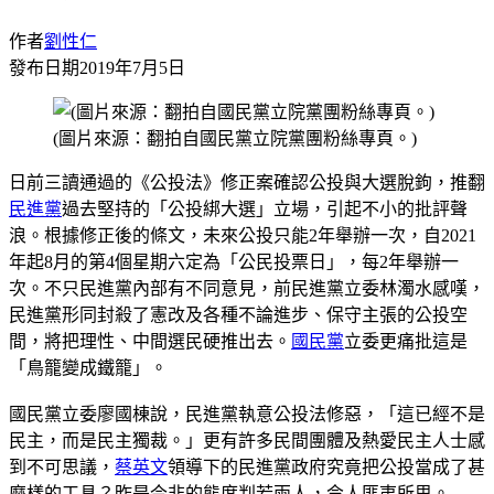
作者
劉性仁
發布日期
2019年7月5日
(圖片來源：翻拍自國民黨立院黨團粉絲專頁。)
日前三讀通過的《公投法》修正案確認公投與大選脫鉤，推翻
民進黨
過去堅持的「公投綁大選」立場，引起不小的批評聲
浪。根據修正後的條文，未來公投只能2年舉辦一次，自2021
年起8月的第4個星期六定為「公民投票日」，每2年舉辦一
次。不只民進黨內部有不同意見，前民進黨立委林濁水感嘆，
民進黨形同封殺了憲改及各種不論進步、保守主張的公投空
間，將把理性、中間選民硬推出去。
國民黨
立委更痛批這是
「鳥籠變成鐵籠」。
國民黨立委廖國棟說，民進黨執意公投法修惡，「這已經不是
民主，而是民主獨裁。」更有許多民間團體及熱愛民主人士感
到不可思議，
蔡英文
領導下的民進黨政府究竟把公投當成了甚
麼樣的工具？昨是今非的態度判若兩人，令人匪夷所思。