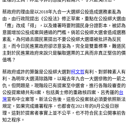
蔡政府的理由是以2018年九合一大選綁公投造成選務紊亂為
由，由行政院提出《公投法》修正草案，重點在公投綁大選由
「應」改成「得」，以及連署時要附國民身分證影本，被認為
意圖增加公投成案與通過的門檻。倘若公投綁大選會造成選務
紊亂，為何過去國民黨提出不要公投綁大選還被批評為反民
主，而今日民進黨政府卻恣意妄為，完全是雙重標準，難道民
主對於民進黨政府來說只是騙取選票的工具而非真正堅信的價
值嗎？
蔡政府或許的算盤是公投綁大選對
柯文哲
有利、對郭韓素人有
利、為明年大選清除路障，以報去年九合一大選慘敗的一箭之
仇。但問題是，現階段已有提案至中選會，進行各階段審查的
公投提案總共有8案，包括黃士修的重啟核四案、呂秀蓮的
台
灣
宣布中立案等。新法公告後，這些公投案就必須要依照新法
規定，如果完成連署程序，也都會在2021年的8月公投日辦
理。這對於提案者事實上並不公平，也不符合民主公開事前告
知之程序。