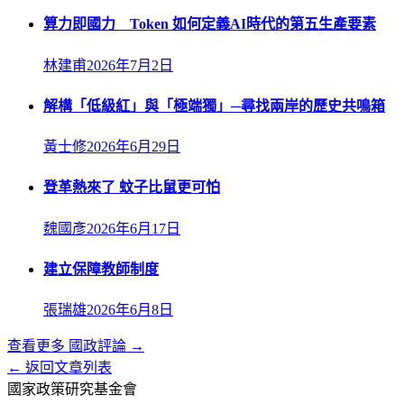
算力即國力 Token 如何定義AI時代的第五生產要素
林建甫
2026年7月2日
解構「低級紅」與「極端獨」─尋找兩岸的歷史共鳴箱
黃士修
2026年6月29日
登革熱來了 蚊子比鼠更可怕
魏國彥
2026年6月17日
建立保障教師制度
張瑞雄
2026年6月8日
查看更多
國政評論
→
← 返回文章列表
國家政策研究基金會