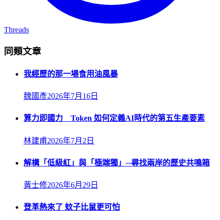
Threads
同類文章
我經歷的那一場食用油風暴
魏國彥
2026年7月16日
算力即國力 Token 如何定義AI時代的第五生產要素
林建甫
2026年7月2日
解構「低級紅」與「極端獨」─尋找兩岸的歷史共鳴箱
黃士修
2026年6月29日
登革熱來了 蚊子比鼠更可怕