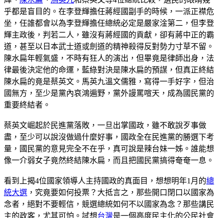
乎都是盲目的。在李登輝擔任蔣經國副手的時候，一派正襟危
坐，任誰都會以為李登輝擔任總統必定是嚴家淦第二，但李登
輝主政後，判若二人，雖沒有蔣經國的貢獻，卻有蔣中正的霸
道，甚至以日本武士道或劍道的精神殺得反對勢力寸草不留。
陳水扁年輕氣盛，不時有狂人的演出，但畢竟是律師出身，法
律最後決定他的命運，藍綠對決是陳水扁的預謀，但真正終結
陳水扁的竟是蔡英文。馬英九溫文儒雅，寫得一手好字，但治
國無方，至少是黨內哀鴻遍野，黨外謾罵喧天，成為國民黨的
重要終結者。
蔡英文崛起於民進黨落敗，一旦出掌國政，雖不敢說歹事做
盡，至少可以說沒做過什麼好事，國政全在民進黨的勝選下考
量，國民黨的意見完全不在乎，真可說是辣台妹一姊。誰能想
像一介弱女子竟然終結陳水扁，而且把國民黨搞得奄奄一息。
看到上揭4位國家領導人主持國政的真面目，想想明年1月的
總
統大選
，究竟要如何投票？大抵言之，那些開口閉口以國家為
念者，絕對不要輕信，競選總統如何不以國家為念？那些講民
主的政客，尤其可怕。試想
台灣
是一個高度民主化的公民社會