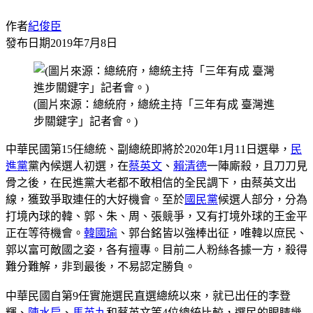
作者
紀俊臣
發布日期
2019年7月8日
(圖片來源：總統府，總統主持「三年有成 臺灣進
步關鍵字」記者會。)
中華民國第15任總統、副總統即將於2020年1月11日選舉，
民
進黨
黨內候選人初選，在
蔡英文
、
賴清德
一陣廝殺，且刀刀見
骨之後，在民進黨大老都不敢相信的全民調下，由蔡英文出
線，獲致爭取連任的大好機會。至於
國民黨
候選人部分，分為
打境內球的韓、郭、朱、周、張競爭，又有打境外球的王金平
正在等待機會。
韓國瑜
、郭台銘皆以強棒出征，唯韓以庶民、
郭以富可敵國之姿，各有擅專。目前二人粉絲各據一方，殺得
難分難解，非到最後，不易認定勝負。
中華民國自第9任實施選民直選總統以來，就已出任的李登
輝、
陳水扁
、
馬英九
和蔡英文等4位總統比較，選民的眼睛幾