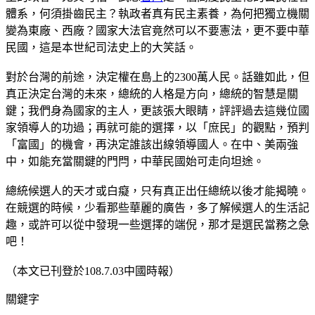
體系，何須掛齒民主？執政者真有民主素養，為何把獨立機關
變為東廠、西廠？國家大法官竟然可以不要憲法，更不要中華
民國，這是本世紀司法史上的大笑話。
對於台灣的前途，決定權在島上的2300萬人民。話雖如此，但
真正決定台灣的未來，總統的人格是方向，總統的智慧是關
鍵；我們身為國家的主人，更該張大眼睛，評評過去這幾位國
家領導人的功過；再就可能的選擇，以「庶民」的觀點，預判
「富國」的機會，再決定誰該出線領導國人。在中、美兩強
中，如能充當關鍵的門閂，中華民國始可走向坦途。
總統候選人的天才或白癡，只有真正出任總統以後才能揭曉。
在競選的時候，少看那些華麗的廣告，多了解候選人的生活記
趣，或許可以從中發現一些選擇的端倪，那才是選民當務之急
吧！
（本文已刊登於108.7.03中國時報）
關鍵字