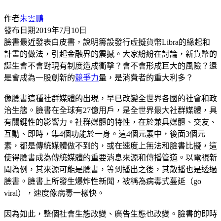
作者
朱雲鵬
發布日期
2019年7月10日
臉書最近發表白皮書，說明籌設發行虛擬貨幣Libra的緣起和
計畫的做法，引起金融界的震撼。大家紛紛在討論，新貨幣的
誕生會不會對現有制度造成衝擊？會不會形成巨大的風險？還
是會成為一股創新的
競爭力
量，是消費者的重大利多？
像臉書這種社群媒體的出現，早已改變全世界各國的社會和政
治生態。臉書在全球有27億用戶，是全世界最大社群媒體，具
有關鍵性的影響力。社群媒體的特性，在於兼具媒體、交友、
互動、即時，集4個功能於一身。這4個元素中，後面3個元
素，都是傳統媒體做不到的，或在速度上無法和臉書比擬，這
使得臉書成為傳統媒體的重要消息來源和傳播管道。以電視新
聞為例，其來源可能是臉書，等到播出之後，其散播也是透過
臉書。臉書上所發生爆炸性新聞，被稱為病毒式蔓延（go
viral），速度像病毒一樣快。
因為如此，整個社會生態改變、廣告生態也改變。臉書的即時