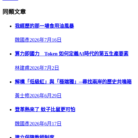
同類文章
我經歷的那一場食用油風暴
魏國彥
2026年7月16日
算力即國力 Token 如何定義AI時代的第五生產要素
林建甫
2026年7月2日
解構「低級紅」與「極端獨」─尋找兩岸的歷史共鳴箱
黃士修
2026年6月29日
登革熱來了 蚊子比鼠更可怕
魏國彥
2026年6月17日
建立保障教師制度