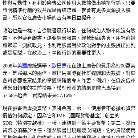
性與互動性，有利於廣告公司使用大數據做出精準行銷。只要
證明精準行銷的效益超過傳統媒體，就會有更多資源投入臉
書，所以它在廣告市場的占有率日益提升。
政治也是一樣，自從臉書風行以後，任何政治人物不能沒有臉
書，不但要有臉書，還要經營臉書、經營粉絲專頁，用社群媒
體聚眾、測試政見，也利用臉書對於政治對手的主張提出批判
或是反駁。在政治上，精確行銷的重要性更大。
2008年
美國
總統選舉，
歐巴馬
花在線上廣告的費用為5200萬美
元，是羅姆尼的兩倍。歐巴馬團隊從社群媒體和大數據，對於
各州各郡投票結果的掌握精確度令人咋舌。例如，在俄亥俄州
漢米爾頓郡的提前投票，模型預測的結果是歐巴馬得到
57.68%選票，實際結果是57.16%。
現在臉書做虛擬貨幣，其特色有：第一、使用者不必擔心貨幣
價值如何認定，因為它和IMF（國際貨幣基金）創立的
SDR（特別提款權）一樣，連結到一籃主要貨幣；第二、發行
貨幣必須基於信任，雖然臉書出現過幾次問題，它的貨幣使用
區塊鏈去中心化的模式，幾乎不可能被竄改，應該有它的公信