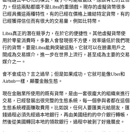
力。但這兩點都還不是Libra的重頭戲。現存的虛擬貨幣很多
已經具備這兩種特性，有的已經在價格上連結特定貨幣，有的
已經獲得信任而有很大的交易量，例如比特幣。
Libra真正的潛在競爭力，在於它的便捷性。其他虛擬貨幣使
用於零星消費時，多數人會發現很不方便，效率遠低於我們現
行的貨幣。要是Libra能夠突破這點，它就可以在臉書用戶之
間成為交易媒介，進一步在世界上流行，甚至成為主要的交易
媒介之一。
會不會成功？言之過早；但是如果成功，它就可能像Uber和
Airbnb一樣，顛覆金融生態。
現在金融業所使用的既有貨幣，是由一套很龐大的組織來進行
交易，已經發展出很完整的生態系統，每一個參與者都在這個
生態系統裡面賺取費用。比如說，任何人要匯美元給朋友，匯
錢過程必須先經過本地銀行，再由美國紐約的中介銀行轉帳，
然後從美國轉回本地的領款銀行，過程中被剝了好幾層皮。