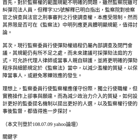
首先，對於監察權的範圍規範不明確的問題，雖然監察院雖可
糾彈司法人員，但釋字325號解釋已明白指出，監察院對檢察
官之偵查與法官之刑事審判之行使調查權，本應受限制。然而
其界限是否可在《監察法》中明列應更具體明顯規範，值得討
論。
其次，現行監察委員行使彈劾權過程仍屬內部調查及閉門會
議，其規範仍有所不足之處，而未來建議可採彈劾法庭的方
式，可允許代理人律師或當事人親自辯護，並將更明確的彈劾
程序與細節規定於《監察法》當中，以減少濫權的質疑，以保
障當事人，或避免寒蟬效應的發生。
理想上，監察委員行使監察權應僅守份際，獨立行使職權，但
實務操作上卻事與願違。而為減少政治力介入的質疑，如何設
計更好的監委提名機制以提出更好的人選，以及監察權行使的
事後監督，都值得進一步探討。
（本文刊登於108.07.09 yahoo論壇）
關鍵字