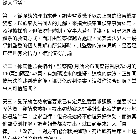
幾大爭議：
第一，從彈劾的理由來看，調查監委幾乎以最上級的檢察機關
姿態，以監察委員個人的見解，來指責檢察官偵察事實認定，
及證據採酌。但依現行體制，當事人若有爭議，即可尋求司法
體系的救濟方式，而非由監察權越界處理。尤其當法界人士幾
乎對監委的個人見解有所質疑時，其監委的法律見解，是否是
正確且有公信力，確實值得討論
第二，據其他監委指出，監察院6月所公布調查報告原先5月的
110頁加碼至147頁，有加碼灌水的嫌疑。這樣的做法，正如同
倘若法院裁判確定後，還要修改判決書，這種作法合理嗎？當
事人可信服嗎？
第三，受彈劾之檢察官要求已有定見監委要求迴避，並要求出
席答辯，卻請求被拒。提出彈劾案之監委針對此案詢問彰化地
檢署達半年，要求自律，但彰檢始終不處理只好彈劾，而遭其
他監委則抨擊，調查報告都沒提出，就口頭要求別人「自
律」、「改善」，對方不配合就提彈劾，有違既有程序。上述
皆有值得討論與檢討空間。