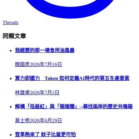
Threads
同類文章
我經歷的那一場食用油風暴
魏國彥
2026年7月16日
算力即國力 Token 如何定義AI時代的第五生產要素
林建甫
2026年7月2日
解構「低級紅」與「極端獨」─尋找兩岸的歷史共鳴箱
黃士修
2026年6月29日
登革熱來了 蚊子比鼠更可怕