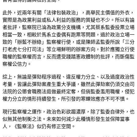
此外，近兩年有關「法律包裝政治」，高舉民主價值的外衣，
實際是為政黨利益或私人利益的服務的質疑也不少。所以有論
者批評，監察院已淪為政黨分支機構，尤其蔡系監委投票立場
相當一致，相較於馬系立委偶有跑票等問題，過於政治立場一
致的「辦藍不辦綠」監察權行使，或是陳師孟監委所說「三分
打老虎七分打司法」等立場鮮明的辦案方向，對於應獨立行使
職權的監察權而言，反而遭受踐踏憲政體制的批評，而斲傷監
察權公信力。
綜上，無論是彈劾程序過程、違反權力分立、以及過度政治性
考量，皆讓此彈劾案產生重大爭議，雖然此彈劾案仍須交由司
法院的公懲會職務法庭做最終定奪，但倘監委濫用職權，侵犯
權力分立的情形持續發生，所引發的寒蟬效應亦不可不慎。
現行監察權之運作，政治色彩欲趨濃厚，除了監委自律外，也
似無其他制衡之法。未來如何減少此種情形發生並保障當事
人，《監察法》似仍有修正空間。