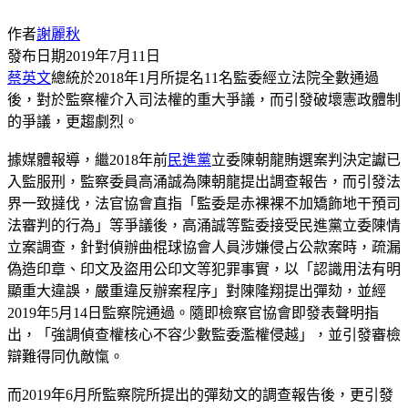
作者
謝麗秋
發布日期
2019年7月11日
蔡英文
總統於2018年1月所提名11名監委經立法院全數通過
後，對於監察權介入司法權的重大爭議，而引發破壞憲政體制
的爭議，更趨劇烈。
據媒體報導，繼2018年前
民進黨
立委陳朝龍賄選案判決定讞已
入監服刑，監察委員高涌誠為陳朝龍提出調查報告，而引發法
界一致撻伐，法官協會直指「監委是赤裸裸不加矯飾地干預司
法審判的行為」等爭議後，高涌誠等監委接受民進黨立委陳情
立案調查，針對偵辦曲棍球協會人員涉嫌侵占公款案時，疏漏
偽造印章、印文及盜用公印文等犯罪事實，以「認識用法有明
顯重大違誤，嚴重違反辦案程序」對陳隆翔提出彈劾，並經
2019年5月14日監察院通過。隨即檢察官協會即發表聲明指
出，「強調偵查權核心不容少數監委濫權侵越」，並引發審檢
辯難得同仇敵愾。
而2019年6月所監察院所提出的彈劾文的調查報告後，更引發