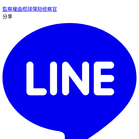
監察權
曲棍球
彈劾檢察官
分享