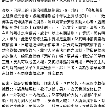
的法條，遂認過失行為亦為故意，入人於罪？此其疑義二。
復以，已廢止的《懲治叛亂條例第5、6、7條》：「參加叛亂
之組織或集會者，處無期徒刑或十年以上有期徒刑。」、「散
佈謠言或傳播不實之消息，足以妨害治安或搖動人心者，處無
期徒刑或七年以上有期徒刑。」、「以文字、圖書、演說，為
有利於叛徒之宣傳者，處七年以上有期徒刑。」等語，著有明
文。承前，此番草案修法雖未有如是重刑，然其精神卻再度為
威權復辟，日前剛通過政治檔案法，說要清理前朝威權不義，
然今為類似國安為名，戕害人民憲法自由之法制，難道是給未
來的後人，給冤案檔案「添新貨」嗎？更甚者，假設前開草案
正確，反共可以戕害人權，又何必非難冷戰時期，奉行民主共
產對峙的兩蔣父子？此其疑義三。綜上三者，皆為系爭草案違
憲疑義，有司應審慎處理，懸崖勒馬！
最末，舉歷史故事做結：隋末大亂，李唐興起，有軍閥李軌盤
據西北，憑兵強馬壯，欲行割據；另方，安興貴與安修仁兄
弟，一外攻城，一內為遊說；然李軌昧於大勢，拒絕和平歸
順，對內苛刻人民與軍士，安興貴大喊：「大唐派我平叛，有
敢幫助李軌者，嚴懲不貸！」城內人紛紛出降，李軌遂為唐所