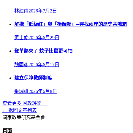
林建甫
2026年7月2日
解構「低級紅」與「極端獨」─尋找兩岸的歷史共鳴箱
黃士修
2026年6月29日
登革熱來了 蚊子比鼠更可怕
魏國彥
2026年6月17日
建立保障教師制度
張瑞雄
2026年6月8日
查看更多
國政評論
→
← 返回文章列表
國家政策研究基金會
頁面