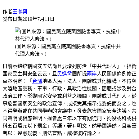
作者
王瀚興
發布日期
2019年7月11日
(圖片來源：國民黨立院黨團臉書專頁，抗議中共
代理人修法。)
日前蔡總統稱國安五法尚且要增列防治「中共代理人」，捍衛
國家民主與安全云云，且
民進黨
團所提
兩岸
人民關係條例修正
草案明定：「
台灣
地區人民、法人、團體或其他機構，不得與
大陸地區黨務、軍事、行政、具政治性機關、團體或涉及對台
政治工作、影響國家安全或利益之機關、團體或其代理人，從
事危害國家安全的政治宣傳，或接受其指示或委託而為之；也
不得舉辦或在共同舉辦的會議中，發表危害國家安全決議、共
同聲明或相應聲明。違者處三年以下有期徒刑、拘役或科或併
科五百萬元以下罰金」等語，著有明文，然舉國譁然，且容筆
者以：違憲疑義、刑法盲點、威權復辟論之。