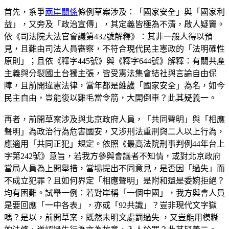
首先，系爭
兩岸關係
條例草案涉及：「國家安全」與「國家利
益」，又旁及「政治宣傳」，其定義皆極為不清，啟人疑竇。
依《司法院大法官會議第432號解釋》：其非一般人得以預
見，且難由司法人員審察，不符合現代民主憲政的「法明確性
原則」；且依《釋字445號》與《釋字644號》解釋：有關共產
主義與分裂國土台獨主張，皆受憲法集會結社與言論自由保
障，且前開違憲法律，當年都是維護「國家安全」為名，如今
民主自由，豈能復以雞毛當令箭，大開倒車？此其疑義一。
再者，前開草案涉及與北京政府人員，「共同聲明」與「相應
聲明」為政治行為危害國安，又涉刑法重刑與二人以上行為，
應適用「共同正犯」規定。依照《最高法院刑事判例44年台上
字第242號》意旨，若我方參與會議者不知情，或對北京政府
當局人員為上開舉措，當場提出不同意見，是否因「過失」而
不成立犯罪？且如何界定「相應聲明」是附和還是委婉拒絕？
均有困難。試舉一例：若對岸稱「一個中國」，我方與會人員
是要回應「一中各表」，亦或「92共識」？豈非現代文字獄
嗎？是以，前開草案，既然未明文處罰過失 ，又豈能用模糊