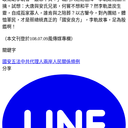
擒。試想：大唐與安氏兄弟，何嘗不想和平？然李軌塗炭生
靈，自成孤家寡人，誰肯與之陪葬？以古鑒今，對內團結，體
恤軍民，才是蔡總統真正的「國安良方」，李軌故事，足為殷
鑑啊！
（本文刊登於108.07.09風傳媒專欄）
關鍵字
國安五法
中共代理人
兩岸人民關係條例
分享