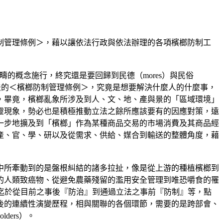
制管理條例＞，藉以讓依法行政與依法辦理的各項檳榔防制工
的概念施行，終究還是要回歸到民德（mores）與民俗
立法的＜檳榔防制管理條例＞，究竟是想要解決什麼人的什麼事，
，畢竟，檳榔亂象所涉及到人、文、地、產與景的「區域環境」
靈現象，勢必也是積極推動立法之餘所應該要有的因應對策，遠
一步地擴及到「檳榔」作為某種商品交易的市場消費及其商品經
產、官、學、研以及從需求、供給、媒合到輸送的整體角度，藉
中所牽動到的是盤根糾結的諸多拉扯，像是從上游的種植檳榔到
的人類致癌物、從避免農藥殘留的濫用安全管理到唯恐嚼食的罹
迄於從目前之事後『防治』到通過立法之事前『防制』等，點
後的連續性演變歷程，相與關聯的各個環節，需要的是跨部會、
ers）。