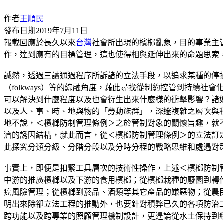
作者
王順民
發布日期
2019年7月11日
報載回應於長久以來
台灣
社會所出現的檳榔亂象，目的事業主
作，達到應有的目標管理，這也使得相與延伸出來的命題思索
誠然，透過三讀通過程序所訴諸的立法手段，以追求某種的停損
（folkways）等的綜融角度，藉此尋找從制約控管到持
可以解決到什麼程度以及也會衍生出來什麼樣的衝擊影響？諸
以及人、事、時、地與物的「勞動族群」，深邃複雜之層次與
地不說，＜檳榔防制管理條例＞之於管制對象的關懷旨趣，就
濟的誘因結構，就此而言，從＜檳榔防制管理條例＞的立法訂
此探究分類分級、分階分段以及分時分程的戰略思維和處遇對
事實上，即便是扣緊工具層次的技術性操作，上述＜檳榔防制
中游的推廣檳榔以及下游的食用檳榔；從檳榔栽種的廢園到轉
癌風險管理；從檳榔到菸品、酒類等其它產品的嫌惡物；從農
明出來除卻立法工程的推動外，也要針對積弊已久的各項防治
跨功能以及跨專業的照顧管理機制設計，更遑論從水土保持到經濟產