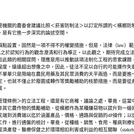
管機關的農委會建議比照＜菸害防制法＞以訂定所謂的＜檳榔防
，是有它進一步深究的論述空間。
點設置，固然是一項不得不的權變措施，但是，法律（law）範疇
續社會化之於認知行為的觀念澄清和行為導正，以此觀之，期待完成
如此類的相關提問，理應是用以推動該項法制化工程的思索課題
程度，遠遠超出想像之中，因此，徒法不足以自行的可能運作失
不單單只是限縮在農民用藥及其民眾消費的天平兩造，而是要進
定，也就不僅止於廢園或轉作等獎勵補助的枝節措施，而是要從
策。
管理條例＞的立法工程，還是有它商榷、議論之處，畢竟，這當
作其它農作物的獎勵補助、從檳榔作為某種嫌惡物以提升到一級
民端到消費端以迄於涵蓋產品、價格、通路與促銷的4P操作；以
工作，進行通盤的檢討，畢竟，從種植、銷售、食用、罹病到療
發、醫療保健之於環環相扣利害或利益的相互關聯（stakehold