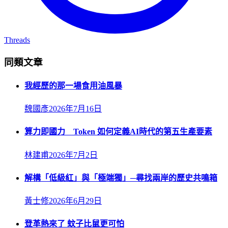
Threads
同類文章
我經歷的那一場食用油風暴
魏國彥
2026年7月16日
算力即國力 Token 如何定義AI時代的第五生產要素
林建甫
2026年7月2日
解構「低級紅」與「極端獨」─尋找兩岸的歷史共鳴箱
黃士修
2026年6月29日
登革熱來了 蚊子比鼠更可怕