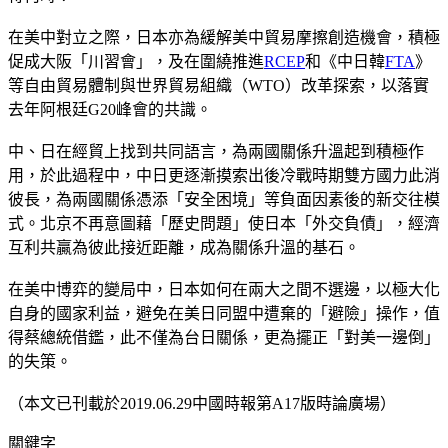
在美中對立之際，日本亦為緩解美中貿易摩擦創造機會，積極
促成大阪「川習會」，及在圍繞推進
RCEP
和《中日韓
FTA
》
等自由貿易體制與世界貿易組織（WTO）改革探索，以落實
去年阿根廷G20峰會的共識。
中、日在經貿上找到共同語言，為兩國關係升溫起到積極作
用，於此過程中，中日更逐漸摸索出後冷戰時期雙方國力此消
彼長，為兩國關係憑添「安全困境」等負面因素後的新交往模
式。北京不再意圖藉「歷史問題」使日本「外交負債」，經濟
互利共贏為彼此接近距離，成為關係升溫的基石。
在美中博弈的變局中，日本如何在兩大之間不選邊，以極大化
自身的國家利益，避免在美日同盟中遭棄的「避險」操作，值
得蔡總統借鑑，此不僅為台日關係，更為擺正「對美一邊倒」
的失策。
（本文已刊載於2019.06.29中國時報第A17版時論廣場）
關鍵字