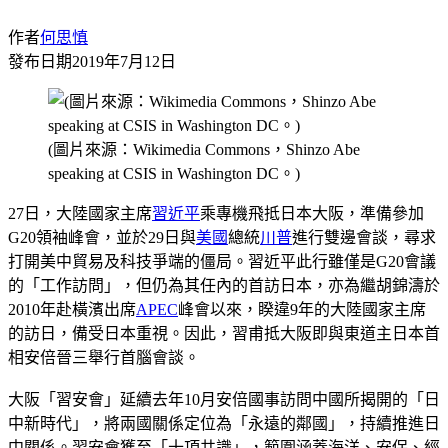
作者
何思慎
發布日期
2019年7月12日
(圖片來源：Wikimedia Commons，Shinzo Abe
speaking at CSIS in Washington DC。)
27日，大陸國家主席
習近平
乘專機飛抵日本大阪，準備參加
G20領袖峰會，並於29日與
美國
總統
川普
進行雙邊會談，尋求
打開美中貿易及科技爭端的僵局。習近平此行雖僅是G20會議
的「工作訪問」，但仍為其任內的首訪日本，亦為繼胡錦濤於
2010年赴橫濱出席
APEC
峰會以來，睽違9年的大陸國家主席
的訪日，備受日本重視。因此，習甫抵大阪即與東道主日本首
相安倍晉三舉行首腦會談。
大阪「習安會」延續去年10月安倍國事訪問中國所揭開的「日
中新時代」，將兩國關係定位為「永遠的鄰國」，持續推進日
中關係。習安會獲至「十項共識」，範圍涵蓋海洋、安保、經