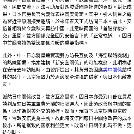
濟、民間交流、司法互助及對區域暨國際社會的貢獻。對此成
果，日本官房長官菅義偉表達高度肯定。其中，引人側目之處
為習近平原則接受邀請，於來年春天正式訪問日本。前此，安
倍首相將於今歲秋天再訪中國，此意味兩國的「首腦穿梭外
交」重開，雙方關係完全回到安倍言下的「正常軌道」，因日
中首腦會談為雙邊關係冷暖的重要指標。
此外，中、日亦將盡速實現雙方防長互訪及「海空聯絡機制」
的熱線開通，摸索建構「新安全關係」的可能樣態，此項構想
在安倍去年訪陸時，由習所提出，其背景為因應
美中關係
結構
性的惡化，北京須致力於周邊安全環境的穩定，與日本化敵為
友。
誠然日中關係改善，雙方互為需求，因日本亦受到川普在貿易
談判及駐日美軍軍費分攤的咄咄逼人，因此須改善與中國的關
係，以作為對美外交的槓桿。然而，現實下北京期待東京較
高，習較安倍更為主動，故此時安倍回應日中關係改善的成本
較小，所能獲致的國家利益更大。改善中日關係此時不做，更
待何時？