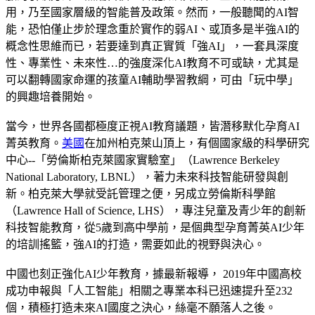
用，乃至國家層級的智能普及政策。然而，一般聽聞的AI智
能，恐怕僅止步於理念重於實作的弱AI、或頂多是半強AI的
概念性思維而已，若要達到真正實質「強AI」，一套具深度
性、專業性、未來性…的強度深化AI教育不可或缺，尤其是
可以翻轉國家命運的孩童AI輔助學習教綱，可由「玩中學」
的興趣培養開始。
當今，世界各國都極度正視AI教育議題，皆潛移默化孕育AI
菁英教育。
美國
在加州柏克萊山頂上，有個國家級的科學研究
中心--「勞倫斯柏克萊國家實驗室」（Lawrence Berkeley
National Laboratory, LBNL），著力未來科技智能研發與創
新。柏克萊大學就受託管理之便，另成立勞倫斯科學館
（Lawrence Hall of Science, LHS），專注兒童及青少年的創新
科技智能教育，從5歲到高中學前，是個典型孕育菁英AI少年
的培訓搖籃，強AI的打造，需要如此的視野與決心。
中國也刻正強化AI少年教育，據最新報導， 2019年中國高校
成功申報與「人工智能」相關之專業本科已迅速提升至232
個，積極打造未來AI國度之決心，絲毫不願落人之後。