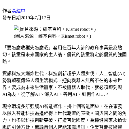
作者
聶建中
發布日期
2019年7月17日
(圖片來源：維基百科，Kismet robot。)
「要怎麼收穫先怎麼栽」套用在百年大計的教育事業最為貼
切。孩童是未來國家的主人翁，優質的孩童將定舵優質的強國
路。
資訊科技大爆炸世代，科技創新超乎人類步伐，人工智能(AI)
勢將顛覆傳統人類生活模式，迎向機器人無所不在的未來世
界。要成為未來生活贏家，不被機器人取代，就必須即刻與
AI為友，從了解AI、深入AI、善用AI、到創作AI…。
現今環境多所強調AI智能運作、掛上個智能面紗，在在事務
以融入智能科技為追趕得上世代潮流的表徵。國與國之間的角
力，也多以科技創新突破、打造智能國度，為穩健國家永續命
脈的引領方針，無論自個人智能知識培訓、企業智能技術運