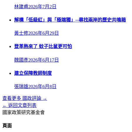
林建甫
2026年7月2日
解構「低級紅」與「極端獨」─尋找兩岸的歷史共鳴箱
黃士修
2026年6月29日
登革熱來了 蚊子比鼠更可怕
魏國彥
2026年6月17日
建立保障教師制度
張瑞雄
2026年6月8日
查看更多
國政評論
→
← 返回文章列表
國家政策研究基金會
頁面