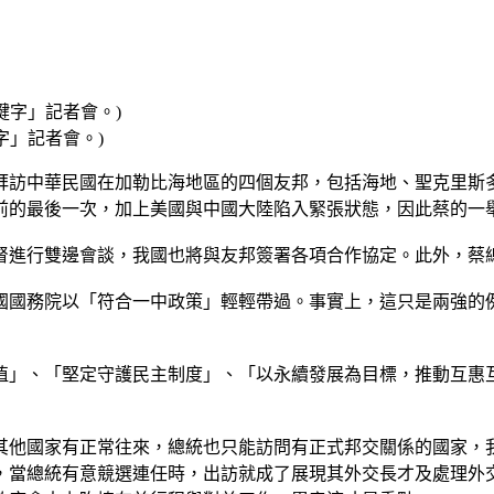
字」記者會。)
將拜訪中華民國在加勒比海地區的四個友邦，包括海地、聖克里斯
前的最後一次，加上美國與中國大陸陷入緊張狀態，因此蔡的一
督進行雙邊會談，我國也將與友邦簽署各項合作協定。此外，蔡
國國務院以「符合一中政策」輕輕帶過。事實上，這只是兩強的
值」、「堅定守護民主制度」、「以永續發展為目標，推動互惠
其他國家有正常往來，總統也只能訪問有正式邦交關係的國家，
，當總統有意競選連任時，出訪就成了展現其外交長才及處理外