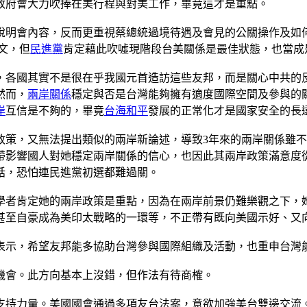
政府會大力吹捧在美行程與對美工作，畢竟這才是重點。
說明會內容，反而更重視蔡總統過境待遇及會見的公關操作及如
文，但
民進黨
肯定藉此吹噓現階段台美關係是最佳狀態，也當成
，各國其實不是很在乎我國元首造訪這些友邦，而是關心中共的
然而，
兩岸關係
穩定與否是台灣能夠擁有適度國際空間及參與的
岸
互信是不夠的，畢竟
台海和平
發展的正常化才是國家安全的長
政策，又無法提出類似的兩岸新論述，導致3年來的兩岸關係雖
帶影響國人對她穩定兩岸關係的信心，也因此其兩岸政策滿意度從
話，恐怕連民進黨初選都難過關。
學者肯定她的兩岸政策是重點，因為在兩岸前景仍難樂觀之下，
甚至自豪成為美印太戰略的一環等，不正帶有既向美國示好、又
表示，希望友邦能多協助台灣參與國際組織及活動，也重申台灣
機會。此方向基本上沒錯，但作法有待商榷。
支持力量。美國國會通過多項友台法案，意欲加強美台雙邊交流