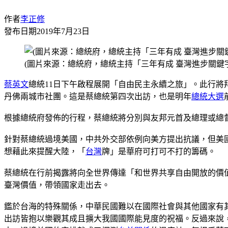
作者
李正修
發布日期
2019年7月23日
(圖片來源：總統府，總統主持「三年有成 臺灣進步關鍵
蔡英文
總統11日下午啟程展開「自由民主永續之旅」。此行
丹佛兩城市社團。這是蔡總統第四次出訪，也是明年
總統大選
根據總統府發佈的行程，蔡總統將分別與友邦元首及總理或總
針對蔡總統過境美國，中共外交部依例向美方提出抗議，但美
想藉此來提醒大陸，「
台灣
牌」是華府可打可不打的籌碼。
蔡總統在行前揭露將向全世界傳達「和世界共享自由開放的價
臺灣價值，帶領國家走出去。
鑑於台海的特殊關係，中華民國難以在國際社會與其他國家有
出訪皆抱以樂觀其成且擴大我國國際能見度的祝福。反過來說