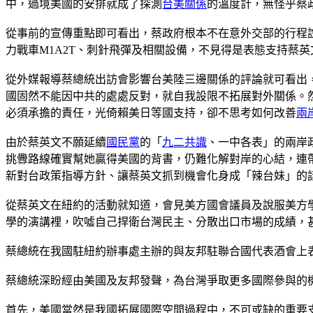
中，過境美國的安排就成了探測
台美關係
的溫度計，無怪乎蔡
從事前的宣傳重點即可看出，蔡政府根本不在意外交部的行程
力戰車M1A2T、刺針飛彈及相關設備，不見得是表態支持蔡英
從外媒報導蔡總統出訪會影響台美陸三邊關係的評論就可看出
國固然不能因中共的處處反對，就自我設限不拓展對外關係。
必須承擔的責任，光倚賴美日等國支持，卻不思考如何改善
兩
由於蔡英文不願延續
國民黨
的「
九二共識
、一中各表」的兩岸
挑釁路線確實幫她贏得美國的背書，仍難化解對岸的心結，連
新對台政策指導方針、讓蔡英文抓到機會化身成「辣台妹」的
從蔡英文在紐約的活動就知道，會見美方國會議員及說服美方
學的演講裡，吹噓自己捍衛台灣民主、分散出口市場的成績，
蔡總統在我國駐紐約辦事處主辦的與友邦駐聯合國代表酒會上
蔡總統深盼經由美國及友邦發聲，為台灣爭取更多國際參與的
首先，美國當然是我國拓展國際空間過程中，不可或缺的重要