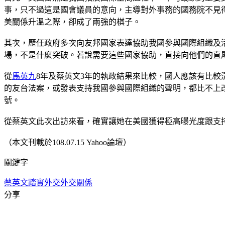
事，只不過這是國會議員的意向，主導對外事務的國務院不見
美關係升溫之際，卻成了兩強的棋子。
其次，歷任政府多次向友邦國家表達協助我國參與國際組織及
場，不是什麼突破。若說需要這些國家協助，直接向他們的直
從
馬英九
8年及蔡英文3年的執政結果來比較，國人應該有比
的友台法案，或發表支持我國參與國際組織的聲明，都比不上
號。
從蔡英文此次出訪來看，確實讓她在美國獲得極高曝光度跟支
（本文刊載於108.07.15 Yahoo論壇）
關鍵字
蔡英文
踏實外交
外交關係
分享