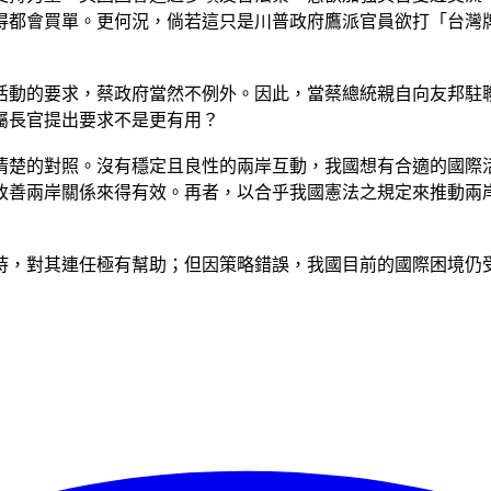
得都會買單。更何況，倘若這只是川普政府鷹派官員欲打「台灣
活動的要求，蔡政府當然不例外。因此，當蔡總統親自向友邦駐
屬長官提出要求不是更有用？
較清楚的對照。沒有穩定且良性的兩岸互動，我國想有合適的國際
改善兩岸關係來得有效。再者，以合乎我國憲法之規定來推動兩
持，對其連任極有幫助；但因策略錯誤，我國目前的國際困境仍