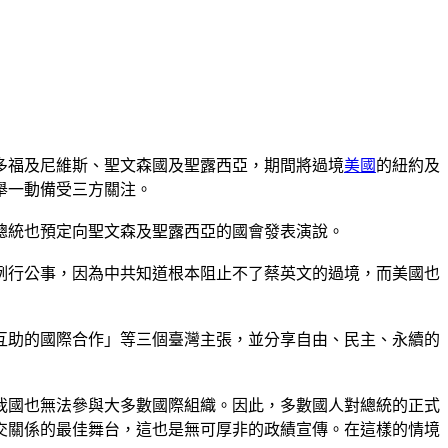
多福及尼維斯、聖文森國及聖露西亞，期間將過境
美國
的紐約及
舉一動備受三方關注。
總統也預定向聖文森及聖露西亞的國會發表演說。
例行公事，因為中共知道根本阻止不了蔡英文的過境，而美國也
互助的國際合作」等三個臺灣主張，並分享自由、民主、永續的
我國也無法參與大多數國際組織。因此，多數國人對總統的正式
交關係的最佳舞台，這也是無可厚非的政績宣傳。在這樣的情境