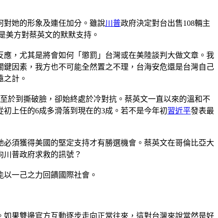
何對她的形象及連任加分。雖說
川普
政府決定對台出售108輛主
是美方對蔡英文的默默支持。
反應，尤其是將會如何「懲罰」台灣或在美陸談判大做文章。我
關鍵因素，我方也不可能全然置之不理，台海安危還是台灣自己
遠之計。
不至於到撕破臉，卻始終處於冷對抗。蔡英文一直以來的溫和不
初上任的6成多滑落到現在的3成。若不是今年初
習近平
發表最
她必須獲得美國的堅定支持才有勝選機會。蔡英文在哥倫比亞大
向川普政府求救的訊號？
能以一己之力回饋國際社會。
。如果雙邊官方互動逐步走向正常往來，這對台灣來說當然是好