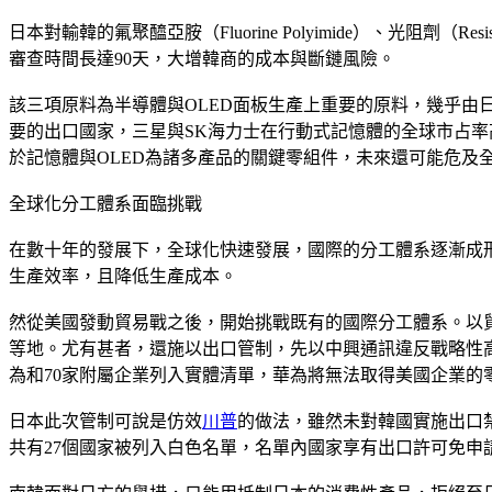
日本對輸韓的氟聚醯亞胺（Fluorine Polyimide）、光阻
審查時間長達90天，大增韓商的成本與斷鏈風險。
該三項原料為半導體與OLED面板生產上重要的原料，幾乎由
要的出口國家，三星與SK海力士在行動式記憶體的全球市占率高達8
於記憶體與OLED為諸多產品的關鍵零組件，未來還可能危及
全球化分工體系面臨挑戰
在數十年的發展下，全球化快速發展，國際的分工體系逐漸成
生產效率，且降低生產成本。
然從美國發動貿易戰之後，開始挑戰既有的國際分工體系。以貿
等地。尤有甚者，還施以出口管制，先以中興通訊違反戰略性
為和70家附屬企業列入實體清單，華為將無法取得美國企業的
日本此次管制可說是仿效
川普
的做法，雖然未對韓國實施出口
共有27個國家被列入白色名單，名單內國家享有出口許可免申