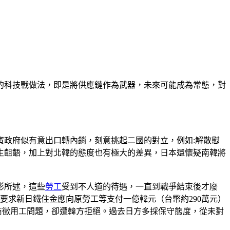
的科技戰做法，即是將供應鏈作為武器，未來可能成為常態，對
政府似有意出口轉內銷，刻意挑起二國的對立，例如:解散慰
生齟齬，加上對北韓的態度也有極大的差異，日本還懷疑南韓將
影所述，這些
勞工
受到不人道的待遇，一直到戰爭結束後才廢
出要求新日鐵住金應向原勞工等支付一億韓元（台幣約290萬元）
商徵用工問題，卻遭韓方拒絕。過去日方多採保守態度，從未對