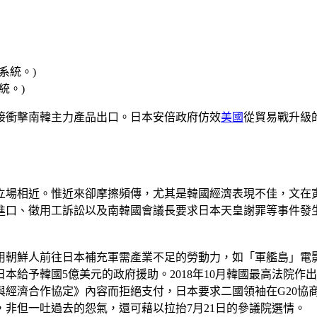
統。)
接衝擊南韓主力產品出口。日本安倍政府仿效
美國
從貿易戰升級
立場相近。惟近來卻摩擦頻傳，尤其是韓國經濟表現不佳，文在寅
進口、徵用工訴訟以及南韓國會議長要求日本天皇謝罪等事件發
用朝鮮人前往日本補充軍需產業不足的勞動力，如「軍艦島」電
日本給予韓國5億美元的政府援助。2018年10月韓國最高法院作
與經濟合作協定》內容而拒絕支付，日本要求二國領袖在G20協
非但一吐過去的怨氣，還可藉以拉抬7月21日的參議院選情。