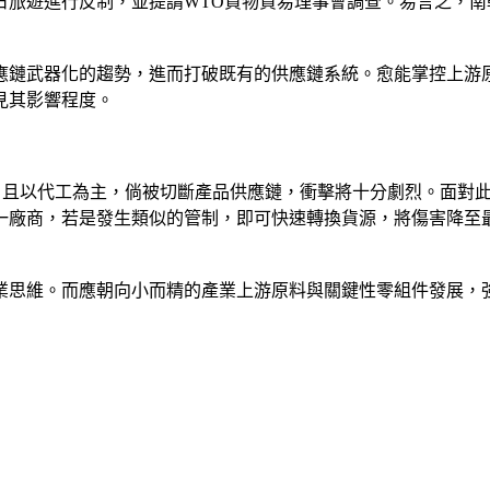
日旅遊進行反制，並提請WTO貨物貿易理事會調查。易言之，
應鏈武器化的趨勢，進而打破既有的供應鏈系統。愈能掌控上游
見其影響程度。
品，且以代工為主，倘被切斷產品供應鏈，衝擊將十分劇烈。面對
一廠商，若是發生類似的管制，即可快速轉換貨源，將傷害降至
業思維。而應朝向小而精的產業上游原料與關鍵性零組件發展，