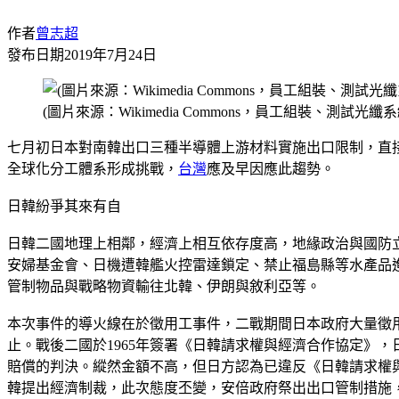
作者
曾志超
發布日期
2019年7月24日
(圖片來源：Wikimedia Commons，員工組裝、測試光纖系
七月初日本對南韓出口三種半導體上游材料實施出口限制，直
全球化分工體系形成挑戰，
台灣
應及早因應此趨勢。
日韓紛爭其來有自
日韓二國地理上相鄰，經濟上相互依存度高，地緣政治與國防
安婦基金會、日機遭韓艦火控雷達鎖定、禁止福島縣等水產品
管制物品與戰略物資輸往北韓、伊朗與敘利亞等。
本次事件的導火線在於徵用工事件，二戰期間日本政府大量徵
止。戰後二國於1965年簽署《日韓請求權與經濟合作協定》，
賠償的判決。縱然金額不高，但日方認為已違反《日韓請求權
韓提出經濟制裁，此次態度丕變，安倍政府祭出出口管制措施，