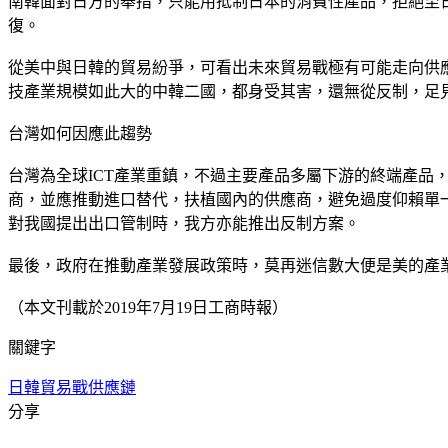
南韓面對日方的舉措，只能用抵制日本的消費性產品，拒絕至
復。
從美中與日韓的貿易紛爭，可看出未來貿易戰極有可能走向供
技產業規模如此大的中韓二國，都身受其害，還無從反制，足
台灣如何因應此趨勢
台灣為全球ICT產業重鎮，不過主要產品多屬下游的終端產
商，並應推動進口替代，扶植國內的供應商，避免過度仰賴單
對我國提出出口管制時，我方亦能推出反制方案。
最後，政府在推動產業發展政策時，莫再迷信數大便是美的產
（本文刊載於2019年7月19日工商時報）
關鍵字
日韓貿易戰
供應鏈
分享