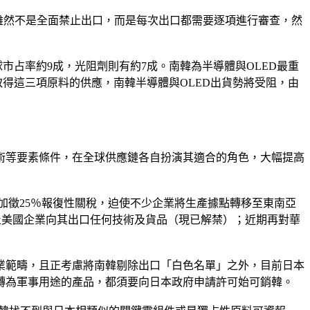
料加強管制，雖然不是全面禁止出口，而是每次出口都需要逐項進行審查，然
市占率約9成，光阻劑則有約7成。南韓為半導體與OLED最重
無法取得這三項原料的供應，南韓半導體與OLED出貨勢將受阻，由
術等要素條件，在全球供應鏈各自扮演其適合的角色，大幅提高
加徵25％報復性關稅，迫使不少企業將生產據點轉移至東南亞
止美國企業向其出口任何技術及貨品（現已解禁）；近期再對華
業範疇，且正考慮將南韓剔除出口「白色名單」之外，目前日本
能轉為軍事用途的產品，都須要向日本政府申請許可始可銷韓。