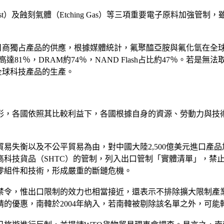
劑（Resist）及蝕刻氣體（Etching Gas）等三項重要電子原
日商獨占產品的供應，根據媒體統計，氟聚醯亞胺與氟化氫在全球
1％，DRAM約74％，NAND Flash占比約47％。若是
全球科技產品的生產。
形，各國依照其比較利益下，各國根據自身的資源、勞動力與技
易失衡以及不公平貿易為由，對中國大陸2,500億美元進口產品
高科技貨品（SHTC）的管制，列入出口管制「實體清單」，禁
零組件和技術，形成嚴重的斷鏈危機。
禁令，惟出口限制的效力也相當接近，還表示不排除擴大限制產
請的優惠，南韓於2004年納入，若南韓被剔除該名單之外，可