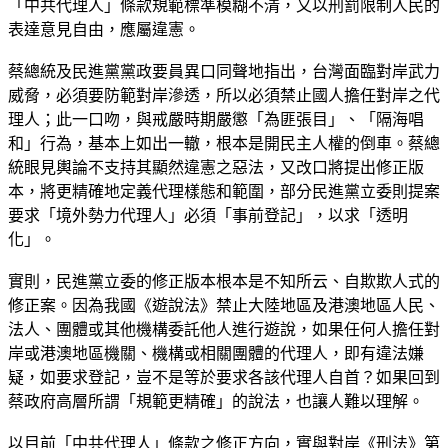
「中共代理人」條款規範標準模糊不清，又以刑罰限制人民的
表達意見自由，應屬違憲。
蔡總統及民進黨黨政要員異口同聲地指出，台灣面臨對岸武力
威脅，必須要防範對岸滲透，所以必須禁止國人擔任對岸之代
理人；此一口吻，與戒嚴時期嚴懲「為匪張目」、「隔海唱
和」行為，基本上如出一轍，根本是開民主人權的倒車。蔡總
統眼見輿論不支持其顯然違憲之惡法，又改口將提出修正版
本，將更精確地定義代理樣態和範圍，部分民進黨立委則提案
要求「境外勢力代理人」必須「事前登記」，以求「透明
化」。
實則，民進黨立委的修正版本根本是不知所云、自欺欺人式的
修正案。因為我國《遊說法》禁止大陸地區及港澳地區人民、
法人、團體或其他機構委託他人進行遊說，如果任何人擔任對
岸或港澳地區機關、機構或相關團體的代理人，即有違法嫌
疑，如要求登記，豈不是等於要求各該代理人自首？如果回到
蔡政府高層所謂「規範更精確」的說法，也讓人難以理解。
以目前「中共代理人」條款之修正方向，實與對岸《刑法》第