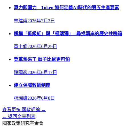
算力即國力 Token 如何定義AI時代的第五生產要素
林建甫
2026年7月2日
解構「低級紅」與「極端獨」─尋找兩岸的歷史共鳴箱
黃士修
2026年6月29日
登革熱來了 蚊子比鼠更可怕
魏國彥
2026年6月17日
建立保障教師制度
張瑞雄
2026年6月8日
查看更多
國政評論
→
← 返回文章列表
國家政策研究基金會