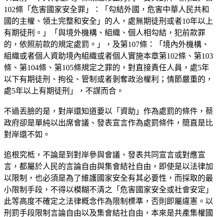
102條「危害國家安全罪」：「勾結外國，危害中華人民共和
國的主權、領土完整和安全」的人，處無期徒刑或者10年以上
有期徒刑。」「與境外機構、組織、個人相勾結，犯前款罪
的，依照前款的規定處罰。」，及第107條：「境內外機構、
組織或者個人資助境內組織或者個人實施本章第102條、第103
條、第104條、第105條規定之罪的，對直接責任人員，處5年
以下有期徒刑、拘役、管制或者剝奪政治權利；情節嚴重的，
處5年以上有期徒刑」，不謀而合。
不過丟臉的是，對岸還知道要以「資助」作為處罰的條件，蔡
政府卻是單純以出席會議、發表宣言作為處罰條件，簡直是比
對岸還不如。
追根究柢，不論是到對岸參與會議、發表共同宣言或對應宣
言，都屬於人民的言論自由與集會結社自由，即使是以法律加
以限制，也必須是為了維護國家安全有其必要性，而採取的最
小限制手段，不得以模糊不清之「危害國家安全或社會安定」
此等高度不確定之法律概念作為限制標準，否則即屬違憲。以
刑罰手段限制言論自由以及集會結社自由，本來是共產集權國