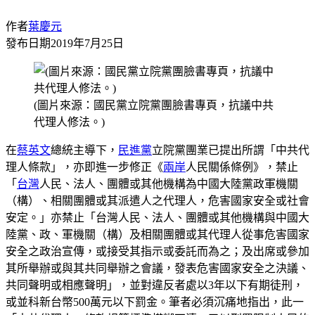
作者
葉慶元
發布日期
2019年7月25日
(圖片來源：國民黨立院黨團臉書專頁，抗議中共
代理人修法。)
在
蔡英文
總統主導下，
民進黨
立院黨團業已提出所謂「中共代
理人條款」，亦即進一步修正《
兩岸
人民關係條例》，禁止
「
台灣
人民、法人、團體或其他機構為中國大陸黨政軍機關
（構）、相關團體或其派遣人之代理人，危害國家安全或社會
安定。」亦禁止「台灣人民、法人、團體或其他機構與中國大
陸黨、政、軍機關（構）及相關團體或其代理人從事危害國家
安全之政治宣傳，或接受其指示或委託而為之；及出席或參加
其所舉辦或與其共同舉辦之會議，發表危害國家安全之決議、
共同聲明或相應聲明」，並對違反者處以3年以下有期徒刑，
或並科新台幣500萬元以下罰金。筆者必須沉痛地指出，此一