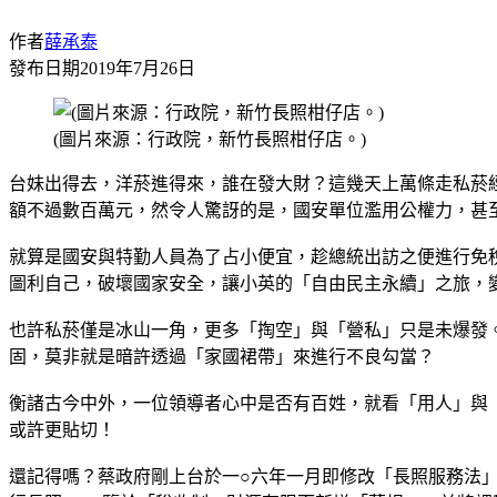
作者
薛承泰
發布日期
2019年7月26日
(圖片來源：行政院，新竹長照柑仔店。)
台妹出得去，洋菸進得來，誰在發大財？這幾天上萬條走私菸
額不過數百萬元，然令人驚訝的是，國安單位濫用公權力，甚
就算是國安與特勤人員為了占小便宜，趁總統出訪之便進行免
圖利自己，破壞國家安全，讓小英的「自由民主永續」之旅，
也許私菸僅是冰山一角，更多「掏空」與「營私」只是未爆發
固，莫非就是暗許透過「家國裙帶」來進行不良勾當？
衡諸古今中外，一位領導者心中是否有百姓，就看「用人」與
或許更貼切！
還記得嗎？蔡政府剛上台於一○六年一月即修改「長照服務法