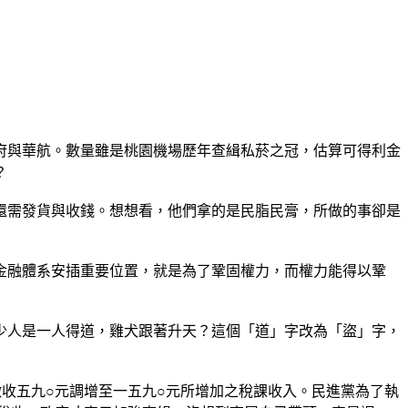
府與華航。數量雖是桃園機場歷年查緝私菸之冠，估算可得利金
？
還需發貨與收錢。想想看，他們拿的是民脂民膏，所做的事卻是
金融體系安插重要位置，就是為了鞏固權力，而權力能得以鞏
少人是一人得道，雞犬跟著升天？這個「道」字改為「盜」字，
收五九○元調增至一五九○元所增加之稅課收入。民進黨為了執