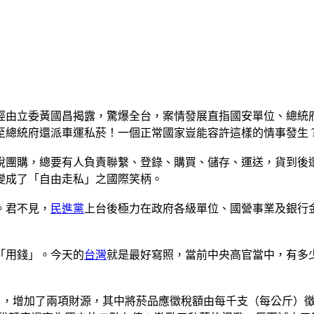
經由立委黃國昌揭露，驚爆全台，案情發展直指國安單位、總統
至總統府還派車運私菸！一個正常國家豈能容許這樣的情事發生
稅團購，總要有人負責聯繫、登錄、購買、儲存、運送，貨到後
變成了「自由走私」之國際笑柄。
。君不見，
民進黨
上台後極力在政府各級單位、國營事業及銀行
「用錢」。今天的
台灣
就是最好寫照，當前中央高官當中，有多
」，增加了兩項財源，其中將菸品應徵稅額由每千支（每公斤）徵