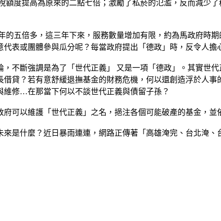
課稅額度提高為原來的二點七倍；激勵了私菸的氾濫，反而減少
一年的五倍多，這三年下來，服務數量增加有限，約為馬政府時
意代表或團體參與瓜分呢？每當政府提出「德政」時，反令人擔
論，不斷強調是為了「世代正義」 又是一項「德政」。其實世代
長借貸？若有意舒緩退撫基金的財務危機，何以還創造浮於人事
與維修…在那當下何以不談世代正義與債留子孫？
政府可以維護「世代正義」之名，挹注各個可能破產的基金，並
未來是什麼？近日暴雨連連，網路正傳著「高雄淹完、台北淹、