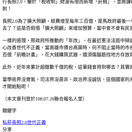
行長照2.0，鑒於「稅收制」財源有限而新增「菸捐」，並將
刺！
長照2.0為了擴大照顧，經費增至每年三百億，是馬政府最後
去了？這是否假借「擴大照顧」來增加預算，當中會不會有民
一樣的道理，蔡政府所推動的「年改」，在最近憲法法庭中辯
心改善世代不正義，當高雄市債台高築時，何不阻止當時的市
百億「前瞻計畫」，花大錢購買武器，還須傷腦筋找地方存放
此外，近年來累計超徵數千億的稅，這筆錢會用到哪去？其實
當學術界沒骨氣，司法界沒是非，政治界沒誠信，這個國家的
才開始點呢！
（本文曾刊登於108.07.26聯合報名人堂）
關鍵字
私菸
長照2.0
世代正義
分享