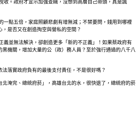
了稅收。政府才宣示加強查緝，沒想到高層自己帶頭，真是諷
期的一點五倍，家庭照顧悲劇有增無減；不禁要問，錢用到哪裡
心，是否又在創造掏空與營私的空間？
正義並無法解決，卻創造更多「新的不正義」！如果蔡政府有
的黑機關，增加大量的公（政）務人員？至於強行通過的八千八
依法落實政府負有的最後支付責任，不是很好嗎？
台北淹完、總統府菸」，高雄台北的水，很快退了，總統府的菸