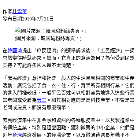
作者
杜震華
發布日期
2019年7月31日
(圖片來源：韓國瑜粉絲專頁。)
在
韓國瑜
提出「庶民經濟」的選舉訴求後，「庶民經濟」一詞
忽然變得時髦起來。然而，它真正的意涵為何？為何受到民眾
支持？可能許多國人還不太清楚。
「庶民經濟」意指和社會一般人的生活息息相關的商業和生產
活動，廣泛包括了食、衣、住、行、育樂所有相關行業。它們
的進入門檻較低，一般平民百姓可以相對容易地進入這些行業
當老闆或受雇為
勞工
。和其相對應的是高科技產業，不管是當
老闆或雇員，都沒有那麼簡單。
庶民經濟集中在非金融和資訊的各種服務業中，以及製造業中
的傳統產業，特別是經營困難、獲利微薄的中小企業。他們是
近年
台灣
經濟發展下的停滯企業，以及微薄待遇長年幾乎不