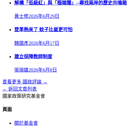
解構「低級紅」與「極端獨」─尋找兩岸的歷史共鳴箱
黃士修
2026年6月29日
登革熱來了 蚊子比鼠更可怕
魏國彥
2026年6月17日
建立保障教師制度
張瑞雄
2026年6月8日
查看更多
國政評論
→
← 返回文章列表
國家政策研究基金會
頁面
關於基金會