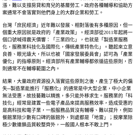
漲，難以支撐房貸和育兒的基層勞工，政府各種輔導和協助方
案通常不會落實到他們身上的大群企業和勞工。
台灣「庶民經濟」近年難以發展、相對落後有多種原因，但一
個重大原因就是政府的「產業政策」。經濟部從2011年起將一
個口號喊得震天價響：「三業四化」，也就是「製造業服務
化，服務業科技化及國際化，傳統產業特色化」。聽起來立意
良善、眼光遠大，所以也被「國家發展委員會」認可為「產業
優化」的指導原則。經濟部所有產業輔導都依循這些原則，否
則通常不在輔導範圍之內。
結果，大量政府資源投入落實這些原則之後，產生了極大的偏
失─製造業能進行「服務化」的通常是中大型企業，中小企業
無法受惠，故技藝難以精進，多只能外移求生。服務業的「科
技化」經常是建置一些電子產品來提高服務效率，造成受惠的
是高科技和電子業，一般服務品質沒有輔導、難以提升，例如
餐館業除少數有口碑的飯館外，到處都是「地雷」；按摩業除
極少數連鎖品質較整齊外，一般國人根本不敢上門。