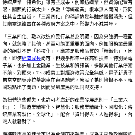
傳統產業「特色化」雖有些成果，例如紡織業，但資源配置有
限、關照的行業太少，多數「傳統產業」根本無人聞問，形同
任其自生自滅。「三業四化」的稱謂這幾年雖然慢慢消失，但
其幽靈還籠罩在各種政府方案之中，影響力不減當年。
「三業四化」難以改造庶民行業甚為明顯，因為只強調一種面
向，就忽略了其他、甚至可能更重要的面向。例如服務業最重
要的絕對不是「科技化」，應該是服務品質的「精緻化」，因
此，即使
經濟成長
尚可，但幾乎都集中在高科技業，特別是電
子業，也許加上金融業、生技業和資訊業，多數其他行業停滯
不前。到頭來，7、8成勞工對經濟政策完全無感，電子新貴子
弟常常開瑪莎拉蒂跑車在東區馳騁，庶民子弟則憤恨不平。韓
國瑜點出了問題，因而受到庶民的認同與支持。
為扭轉這些偏失，也許可考慮新的產業發展原則－「三業六
化」：「製造業精密化、智慧化；服務業精緻化、國際化；傳
統產業客製化、全球化」，配合「貨出得去，人進得來」，台
灣人就發財了。
期待韓市長的理念可以為台灣帶來轉變，成為未來執政團隊的