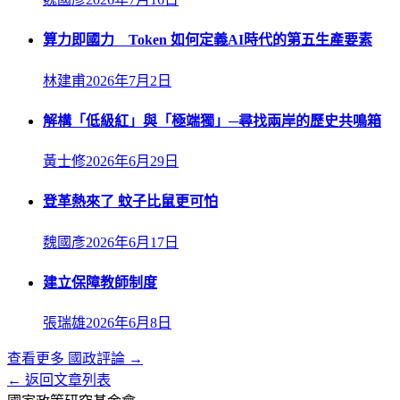
算力即國力 Token 如何定義AI時代的第五生產要素
林建甫
2026年7月2日
解構「低級紅」與「極端獨」─尋找兩岸的歷史共鳴箱
黃士修
2026年6月29日
登革熱來了 蚊子比鼠更可怕
魏國彥
2026年6月17日
建立保障教師制度
張瑞雄
2026年6月8日
查看更多
國政評論
→
← 返回文章列表