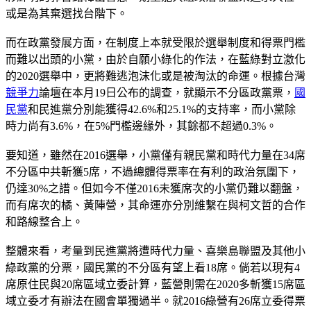
或是為其棄選找台階下。
而在政黨發展方面，在制度上本就受限於選舉制度和得票門檻
而難以出頭的小黨，由於自願小綠化的作法，在藍綠對立激化
的2020選舉中，更將難逃泡沫化或是被淘汰的命運。根據台灣
競爭力
論壇在本月19日公布的調查，就顯示不分區政黨票，
國
民黨
和民進黨分別能獲得42.6%和25.1%的支持率，而小黨除
時力尚有3.6%，在5%門檻邊緣外，其餘都不超過0.3%。
要知道，雖然在2016選舉，小黨僅有親民黨和時代力量在34席
不分區中共斬獲5席，不過總體得票率在有利的政治氛圍下，
仍達30%之譜。但如今不僅2016未獲席次的小黨仍難以翻盤，
而有席次的橘、黃陣營，其命運亦分別維繫在與柯文哲的合作
和路線整合上。
整體來看，考量到民進黨將遭時代力量、喜樂島聯盟及其他小
綠政黨的分票，國民黨的不分區有望上看18席。倘若以現有4
席原住民與20席區域立委計算，藍營則需在2020多斬獲15席區
域立委才有辦法在國會單獨過半。就2016綠營有26席立委得票