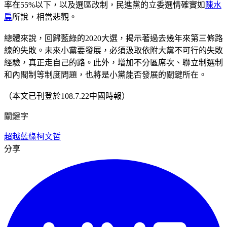
率在55%以下，以及選區改制，民進黨的立委選情確實如
陳水
扁
所說，相當悲觀。
總體來說，回歸藍綠的2020大選，揭示著過去幾年來第三條路
線的失敗。未來小黨要發展，必須汲取依附大黨不可行的失敗
經驗，真正走自己的路。此外，增加不分區席次、聯立制選制
和內閣制等制度問題，也將是小黨能否發展的關鍵所在。
（本文已刊登於108.7.22中國時報）
關鍵字
超越藍綠
柯文哲
分享