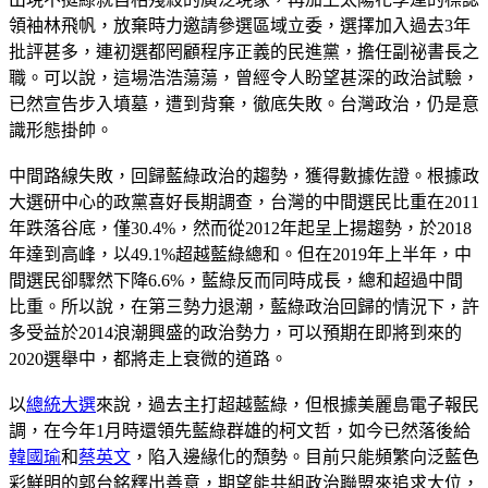
領袖林飛帆，放棄時力邀請參選區域立委，選擇加入過去3年
批評甚多，連初選都罔顧程序正義的民進黨，擔任副祕書長之
職。可以說，這場浩浩蕩蕩，曾經令人盼望甚深的政治試驗，
已然宣告步入墳墓，遭到背棄，徹底失敗。台灣政治，仍是意
識形態掛帥。
中間路線失敗，回歸藍綠政治的趨勢，獲得數據佐證。根據政
大選研中心的政黨喜好長期調查，台灣的中間選民比重在2011
年跌落谷底，僅30.4%，然而從2012年起呈上揚趨勢，於2018
年達到高峰，以49.1%超越藍綠總和。但在2019年上半年，中
間選民卻驟然下降6.6%，藍綠反而同時成長，總和超過中間
比重。所以說，在第三勢力退潮，藍綠政治回歸的情況下，許
多受益於2014浪潮興盛的政治勢力，可以預期在即將到來的
2020選舉中，都將走上衰微的道路。
以
總統大選
來說，過去主打超越藍綠，但根據美麗島電子報民
調，在今年1月時還領先藍綠群雄的柯文哲，如今已然落後給
韓國瑜
和
蔡英文
，陷入邊緣化的頹勢。目前只能頻繁向泛藍色
彩鮮明的郭台銘釋出善意，期望能共組政治聯盟來追求大位，