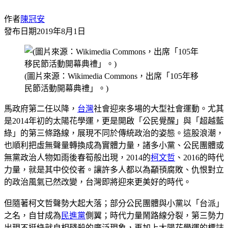
作者
陳冠安
發布日期
2019年8月1日
(圖片來源：Wikimedia Commons，出席「105年移
民節活動開幕典禮」。)
馬政府第二任以降，
台灣
社會迎來多場的大型社會運動。尤其
是2014年初的太陽花學運，更是開啟「公民覺醒」與「超越藍
綠」的第三條路線，展現不同於傳統政治的姿態。這股浪潮，
也順利把虛無聲量轉換成為實體力量，諸多小黨、公民團體或
無黨政治人物如雨後春筍般出現，2014的
柯文哲
、2016的時代
力量，就是其中佼佼者。讓許多人都以為顢頇腐敗、仇恨對立
的政治風氣已然改變，台灣即將迎來更美好的時代。
但隨著柯文哲聲勢大起大落；部分公民團體與小黨以「台派」
之名，自甘成為
民進黨
側翼；時代力量鬧路線分裂，第三勢力
出現不挺綠就自相殘殺的廣泛現象，再加上太陽花學運的標誌