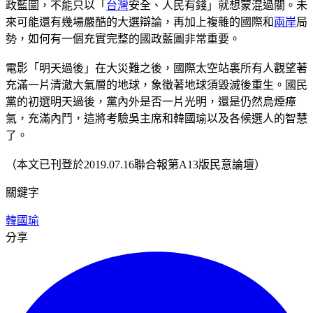
政藍圖，不能只以「
台灣
安全、人民有錢」就想蒙混過關。未
來可能還有幾場嚴酷的大選辯論，再加上複雜的國際和
兩岸
局
勢，如何有一個充實完整的國政藍圖非常重要。
電影「明天過後」在大災難之後，國際太空站裏所有人觀望著
充滿一片清澈大氣層的地球，象徵著地球須毀滅後重生。國民
黨的初選明天過後，黨內外是否一片光明，還是仍然烏煙瘴
氣，充滿內鬥，這將考驗吳主席和韓國瑜以及各候選人的智慧
了。
（本文已刊登於2019.07.16聯合報第A13版民意論壇）
關鍵字
韓國瑜
分享