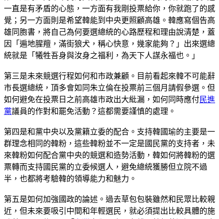
一直是有矛盾的心態，一方面有我剛投票給你，你就跑了的感
覺；另一方面則是希望韓能到中央更照顧高雄。韓應寫個告高
雄同胞書，將自己為何要選總統的心路歷程和理由說清楚，蓋
因「遍地腥羶，滿街狼犬，稱心快意，幾家能夠？」出來選總
統就是「犧牲吾身與汝身之福利，為天下人謀永福也。」
第三是未來競選行程如何和市政兼顧。目前看起來韓不可能辭
市長選總統，頂多會如同朱立倫在投票前三個月請假參選。但
如何避免在投票日之前高雄市政出大紕漏，如何同時應付
民進
黨
議員的作對和罷免活動？這都需要謹慎的處理。
第四是和黨中央以及黨籍立委的配合。支持韓國瑜的主要是一
群理念相同的韓粉，這些韓粉並不一定是國民黨的支持者，未
來韓粉如何配合黨中央的競選和造勢活動，韓如何將韓粉的選
票轉而支持國民黨的立委候選人，避免總統獲勝但立院不過
半，也都將考驗韓的領導能力和魅力。
第五是如何加強國政的論述。過去草包包裝雖然和民眾比較親
近，但未來要吸引中間和年輕選民，就必須提出比較具體的施