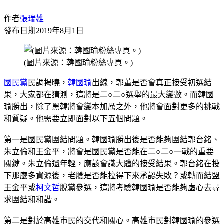
作者
張瑞雄
發布日期
2019年8月1日
(圖片來源：韓國瑜粉絲專頁。)
國民黨
民調揭曉，
韓國瑜
出線，郭董是否會真正接受初選結
果，大家都在猜測，這將是二○二○選舉的最大變數。而韓國
瑜勝出，除了黑韓將會變本加厲之外，他將會面對更多的挑戰
和質疑。他需要立即面對以下五個問題。
第一是國民黨團結問題。韓國瑜勝出後是否能夠團結郭台銘、
朱立倫和王金平，將會是國民黨是否能在二○二○一戰的重要
關鍵。朱立倫還年輕，應該會識大體的接受結果。郭台銘在投
下那麼多資源後，老臉是否能拉得下來承認失敗？或轉而結盟
王金平或
柯文哲
脫黨參選，這將考驗韓國瑜是否能夠虛心去尋
求團結和和諧。
第二是對於高雄市民的交代和關心。高雄市民對韓國瑜的參選