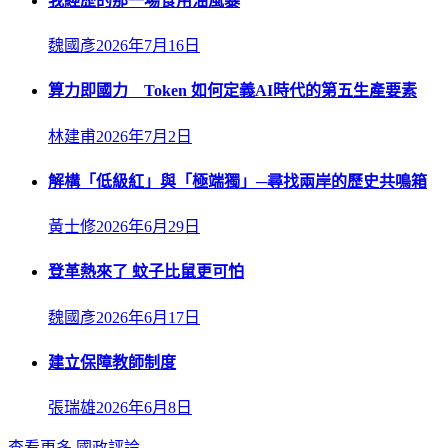
我經歷的那一場食用油風暴
魏國彥
2026年7月16日
算力即國力 Token 如何定義AI時代的第五生產要素
林建甫
2026年7月2日
解構「低級紅」與「極端獨」─尋找兩岸的歷史共鳴箱
黃士修
2026年6月29日
登革熱來了 蚊子比鼠更可怕
魏國彥
2026年6月17日
建立保障教師制度
張瑞雄
2026年6月8日
查看更多
國政評論
→