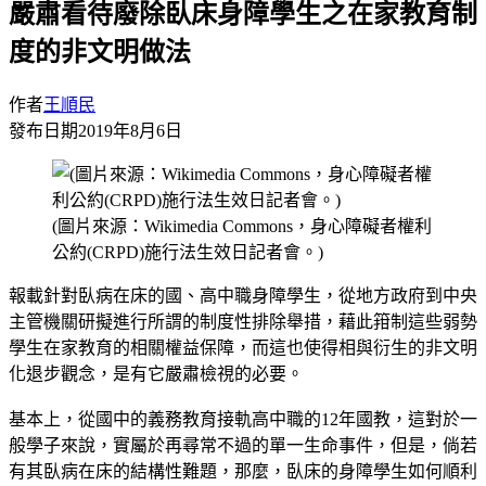
嚴肅看待廢除臥床身障學生之在家教育制
度的非文明做法
作者
王順民
發布日期
2019年8月6日
(圖片來源：Wikimedia Commons，身心障礙者權利
公約(CRPD)施行法生效日記者會。)
報載針對臥病在床的國、高中職身障學生，從地方政府到中央
主管機關研擬進行所謂的制度性排除舉措，藉此箝制這些弱勢
學生在家教育的相關權益保障，而這也使得相與衍生的非文明
化退步觀念，是有它嚴肅檢視的必要。
基本上，從國中的義務教育接軌高中職的12年國教，這對於一
般學子來說，實屬於再尋常不過的單一生命事件，但是，倘若
有其臥病在床的結構性難題，那麼，臥床的身障學生如何順利