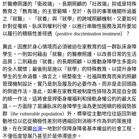
於醫療照護的「衛政端」、長期照顧的「社政端」抑或是特殊
教育之「教育端」的主管範疇，至於，各目的事業機關所涵蓋
之『就醫』、『就養』與『就學』的跨域照顧機制，又要如何
針對從罹病、臥床到權利行使，以進行串聯性服務及其所要加
以履行的積極性差待遇（positive discrimination treatment）？
冀此，因應於身心情境而必須被迫在家教育的這一群臥床身障
學生，一則如何藉由『就醫』的醫療照護，以改善日常的生活
品質；二則藉由『就養』的長期照顧，以推動身障學生多面向
的全人關懷；最後則是施以『就學』的特殊教育，以提升身障
學生的生命涵養，換言之，統整衛生、社福與教育而來的照顧
管理機制設計，實乃是劍及履及的必要作為，而非是走回頭路
的倒退作法。准此，如果在家教育被制度性排除及其逕自全國
的統一作法，這將會是捍衛身權福利和接軌身權公約的最大反
諷，一方面除了是讓臥床的身障學生淪為更加困頓的極弱勢族
群（the vulnerable population）外，標舉從主動地位往返回到被
動地位以迄從積極性差別待遇縮回到消極不作為到的策進措
施，在在突顯
台灣
一地對於保障身障者基本權益的社會工程，
不僅低度發展乃甚至於是停滯退步。