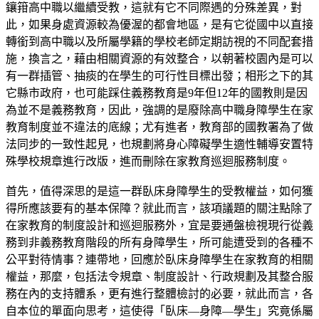
鑲箝高中職以繼續受教，這就有它不同際遇的分殊差異，對
此，如果身處資源較為優渥的都會地區，是有它從國中以直接
轉銜到高中職以及所屬學籍的學校老師定期訪視的不同配套措
施，換言之，藉由相關資源的有效整合，以朝著校園內是可以
有一群插管、抽痰的在學生的可行性目標出發；相形之下的其
它縣市政府，也可能踩住義務教育是9年但12年的國教則是因
為並不是義務教育，因此，強調的是廢除高中職身障學生在家
教育制度並不違法的底線；尤有進者，教育部的國教署為了做
法同步的一致性起見，也規劃將身心障礙學生適性輔導安置特
殊學校規章進行改版，進而刪除在家教育巡迴服務制度。
首先，值得深思的是這一群臥床身障學生的受教權益，如何獲
得所應該要有的基本保障？就此而言，該項議題的關注點除了
在家教育的制度設計和巡迴服務外，宜是要通盤檢視現行從義
務到非義務教育階段的所有身障學生，所可能遭受到的各種不
公平對待情事？連帶地，回應於臥床身障學生在家教育的相關
權益，那麼，包括法令規章、制度設計、行政規劃及其整合服
務在內的支持體系，更有進行整體檢討的必要，就此而言，各
自本位的單面向思考，這使得「臥床—身障—學生」究竟係屬