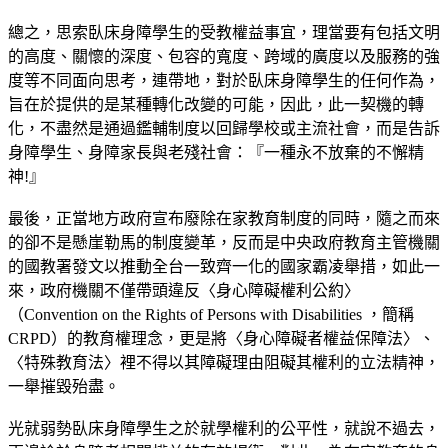
總之，思索臥床身障學生的受教權益事宜，理當要有包括文明
的高度、關懷的深度、包容的寬度、跨域的廣度以及服務的強
度等不同面向思考，連帶地，對於臥床身障學生的任何作為，
旨在於提供的是某種轉化改變的可能，因此，此一契機的轉
化，不盡然是通過鑑輔制度以回歸學校或主流社會，而是告訴
身障學生、身障家長與老殘社會：『一種永不放棄的不懈精
神!』
最後，正當地方政府宣布廢除在家教育制度的同時，隨之而來
的卻不是懸崖勒馬的制度變革，反而是中央政府教育主管機關
的國教署發文以推動全台一致齊一化的國家霸凌舉措，如此一
來，政府機關不僅帶頭違反〈身心障礙權利公約〉
（Convention on the Rights of Persons with Disabilities ，簡稱
CRPD）的教育權理念，更是將〈身心障礙者權益保障法〉、
〈特殊教育法〉裡不得以其障礙理由阻礙其權利的立法精神，
一舉摧毀殆盡。
光就弱勢臥床身障學生之於就學權利的公平性，就說不過去，