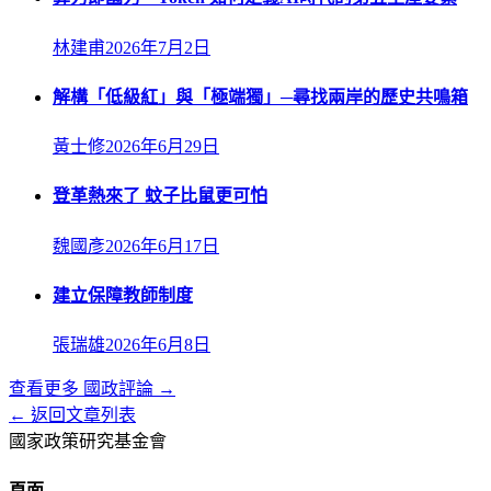
林建甫
2026年7月2日
解構「低級紅」與「極端獨」─尋找兩岸的歷史共鳴箱
黃士修
2026年6月29日
登革熱來了 蚊子比鼠更可怕
魏國彥
2026年6月17日
建立保障教師制度
張瑞雄
2026年6月8日
查看更多
國政評論
→
← 返回文章列表
國家政策研究基金會
頁面