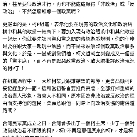
治，甚至要很政治才行，再也不能處處顯得「非政治」或「反
政治」，不然怎麼領導一個政黨呢？
更嚴重的是，柯P組黨，表示他要在現有的政治文化和政治結
構中和其他政黨一較高下。要加入現有政治體系中和其他政黨
一起玩，你就要先認同黨和黨之間的傳統遊戲規則，你的任務
是要在跟大家一起玩中獲勝，而不是來裂解整個政黨政治體系
與文化。於是，一變成創黨領袖，柯文哲就立刻變成又一個黨
的「黨主席」，而不再是厭惡政黨政治、敢大膽批評政治現況
的柯P了！
在組黨過程中，一大堆柯某要跟誰結盟的報導，更會凸顯柯P
妥協謀生的一面。這和當初誓言要推倒高牆，全部打掉重練的
政治素人形象，將會大不相同，原本因為非政治或反政治的理
由而支持他的選民，會願意跟他一同踏上向政治妥協的庸俗道
路嗎？
台灣民眾黨成立之日，台灣會多出了一個柯主席，少了一個對
政黨政治看不順眼的柯P。柯P不再是那個原來的柯P，才是柯