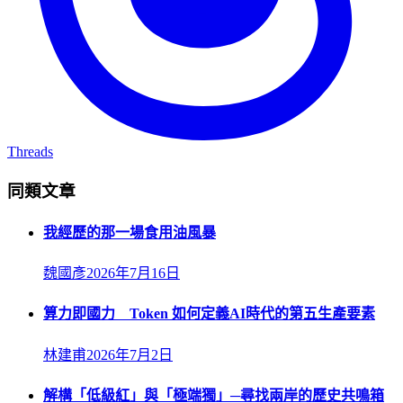
Threads
同類文章
我經歷的那一場食用油風暴
魏國彥
2026年7月16日
算力即國力 Token 如何定義AI時代的第五生產要素
林建甫
2026年7月2日
解構「低級紅」與「極端獨」─尋找兩岸的歷史共鳴箱