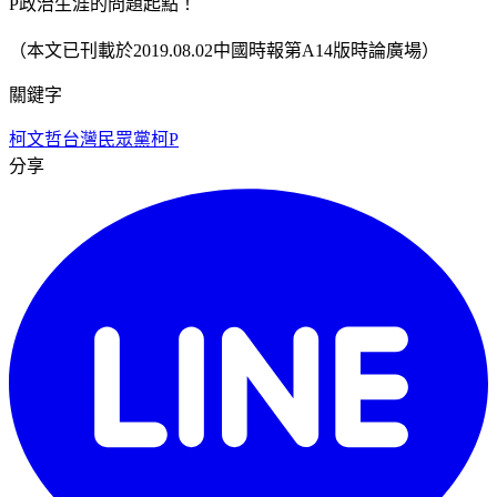
P政治生涯的問題起點！
（本文已刊載於2019.08.02中國時報第A14版時論廣場）
關鍵字
柯文哲
台灣民眾黨
柯P
分享