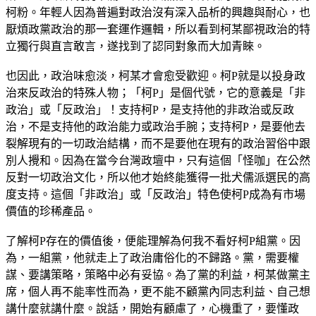
柯粉。年輕人因為普遍對政治沒有深入品析的興趣與耐心，也
厭煩政黨政治的那一套運作邏輯，所以看到柯某鄙視政治的特
立獨行與直言敢言，遂找到了認同對象而大加青睞。
也因此，政治味愈淡，柯某才會愈受歡迎。柯P就是以投身政
治來反政治的特殊人物；「柯P」是個代號，它的意義是「非
政治」或「反政治」！支持柯P，是支持他的非政治或反政
治，不是支持他的政治能力或政治手腕；支持柯P，是要他去
裂解現有的一切政治結構，而不是要他在現有的政治習俗中跟
別人攪和。因為在當今台灣政壇中，只有這個「怪咖」在公然
反對一切政治文化，所以他才始終能獲得一批犬儒派選民的高
度支持。這個「非政治」或「反政治」特色使柯P成為有市場
價值的珍稀產品。
了解柯P存在的價值後，便能理解為何我不看好柯P組黨。因
為，一組黨，他就走上了政治庸俗化的不歸路。黨，需要權
謀、要講策略，策略中必有妥協。為了黨的利益，柯某做黨主
席，個人再不能率性而為，更不能不顧黨內同志利益、自己想
講什麼就講什麼。說話，開始有顧慮了，心機重了，要懂政