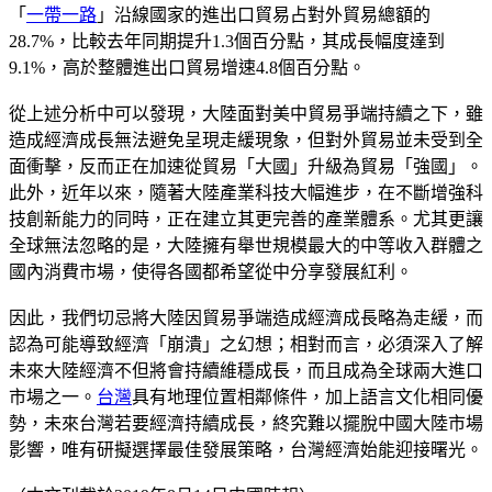
「
一帶一路
」沿線國家的進出口貿易占對外貿易總額的
28.7%，比較去年同期提升1.3個百分點，其成長幅度達到
9.1%，高於整體進出口貿易增速4.8個百分點。
從上述分析中可以發現，大陸面對美中貿易爭端持續之下，雖
造成經濟成長無法避免呈現走緩現象，但對外貿易並未受到全
面衝擊，反而正在加速從貿易「大國」升級為貿易「強國」。
此外，近年以來，隨著大陸產業科技大幅進步，在不斷增強科
技創新能力的同時，正在建立其更完善的產業體系。尤其更讓
全球無法忽略的是，大陸擁有舉世規模最大的中等收入群體之
國內消費市場，使得各國都希望從中分享發展紅利。
因此，我們切忌將大陸因貿易爭端造成經濟成長略為走緩，而
認為可能導致經濟「崩潰」之幻想；相對而言，必須深入了解
未來大陸經濟不但將會持續維穩成長，而且成為全球兩大進口
市場之一。
台灣
具有地理位置相鄰條件，加上語言文化相同優
勢，未來台灣若要經濟持續成長，終究難以擺脫中國大陸市場
影響，唯有研擬選擇最佳發展策略，台灣經濟始能迎接曙光。