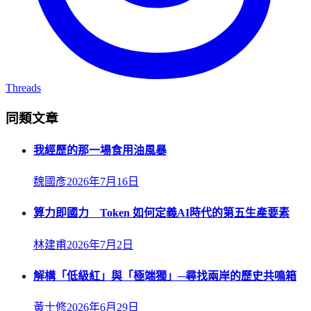
Threads
同類文章
我經歷的那一場食用油風暴
魏國彥
2026年7月16日
算力即國力 Token 如何定義AI時代的第五生產要素
林建甫
2026年7月2日
解構「低級紅」與「極端獨」─尋找兩岸的歷史共鳴箱
黃士修
2026年6月29日