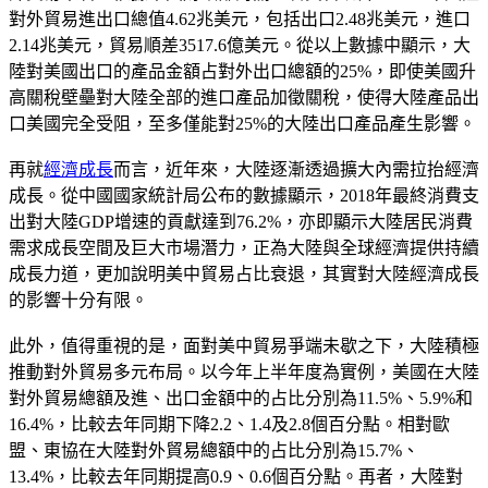
對外貿易進出口總值4.62兆美元，包括出口2.48兆美元，進口
2.14兆美元，貿易順差3517.6億美元。從以上數據中顯示，大
陸對美國出口的產品金額占對外出口總額的25%，即使美國升
高關稅壁壘對大陸全部的進口產品加徵關稅，使得大陸產品出
口美國完全受阻，至多僅能對25%的大陸出口產品產生影響。
再就
經濟成長
而言，近年來，大陸逐漸透過擴大內需拉抬經濟
成長。從中國國家統計局公布的數據顯示，2018年最終消費支
出對大陸GDP增速的貢獻達到76.2%，亦即顯示大陸居民消費
需求成長空間及巨大市場潛力，正為大陸與全球經濟提供持續
成長力道，更加說明美中貿易占比衰退，其實對大陸經濟成長
的影響十分有限。
此外，值得重視的是，面對美中貿易爭端未歇之下，大陸積極
推動對外貿易多元布局。以今年上半年度為實例，美國在大陸
對外貿易總額及進、出口金額中的占比分別為11.5%、5.9%和
16.4%，比較去年同期下降2.2、1.4及2.8個百分點。相對歐
盟、東協在大陸對外貿易總額中的占比分別為15.7%、
13.4%，比較去年同期提高0.9、0.6個百分點。再者，大陸對