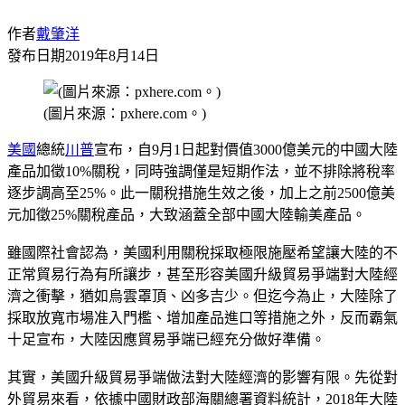
作者
戴肇洋
發布日期
2019年8月14日
(圖片來源：pxhere.com。)
美國
總統
川普
宣布，自9月1日起對價值3000億美元的中國大陸
產品加徵10%關稅，同時強調僅是短期作法，並不排除將稅率
逐步調高至25%。此一關稅措施生效之後，加上之前2500億美
元加徵25%關稅產品，大致涵蓋全部中國大陸輸美產品。
雖國際社會認為，美國利用關稅採取極限施壓希望讓大陸的不
正常貿易行為有所讓步，甚至形容美國升級貿易爭端對大陸經
濟之衝擊，猶如烏雲罩頂、凶多吉少。但迄今為止，大陸除了
採取放寬市場准入門檻、增加產品進口等措施之外，反而霸氣
十足宣布，大陸因應貿易爭端已經充分做好準備。
其實，美國升級貿易爭端做法對大陸經濟的影響有限。先從對
外貿易來看，依據中國財政部海關總署資料統計，2018年大陸