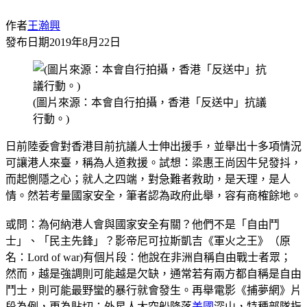
作者
王瀚興
發布日期
2019年8月22日
(圖片來源：本會自行拍攝，香港「反送中」抗議
行動。)
日前陸委會對香港目前抗議人士伸出援手，並舉出十多項情況
可讓港人來臺，稱為人道救援。試想：梁惠王尚因牛兒發抖，
而起惻隱之心；就人之四端，對急難者救助，是天理，是人
情。然若考量國家安全，筆者認為政府此舉，容有商榷餘地。
或問：為何納港人會與國家安全有關？他們不是「自由鬥
士」、「民主先鋒」？影帝尼可拉斯凱吉《軍火之王》（原
名：Lord of war)有個片段：他說在非洲自稱自由戰士者眾；
然而，越是強調則可能越是欠缺，通常若有兩方都自稱是自由
鬥士，則可能最野蠻的暴行就會發生。再舉電影《捕夢網》片
段為例，更為貼切：外星人太空船降落
美國
深山，特種部隊指