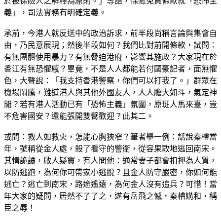
於被保險人之解釋為原則。」等語，保險免責條款就「恐怖主
義」，司法實務有明確定義。
承前，今港人就反送中的政治訴求，前半段尚稱言論與集會自
由，乃民意展現；然後半段如何？我們比對前開條款，試問：
有無團體使用暴力？有無脅迫港府，影響其施政？大家現在於
香江有無恐懼感？畢竟，不是人人都能若付國豪記者，面無懼
色，大聲說：「我支持香港警察，你們可以打我了。」群眾在
機場鬧騰，難道港人與其他外國友人，人人膽大如斗，氣定神
閒？若有港人活動已有「恐怖主義」氛圍，原班人馬來臺，豈
不危害國安？還能張開雙臂歡迎？此其二。
或問：救人如救火，怎能心胸狹窄？筆者舉一例：話說秦檜當
年，號稱從金人處，殺了看守的警衛，從容果敢地逃回南宋。
其情詭譎，啟人疑竇，有人問他：通常妻子都會扣押為人質，
以防逃跑，為何你可帶家小逃脫？且金人防守嚴密，你如何能
逃亡？逃亡到南宋，路途遙遠，為何金人沒有追兵？可惜！當
年大家的疑問，居然不了了之，遂有岳飛之憾，秦檜媾和，稱
臣之辱！