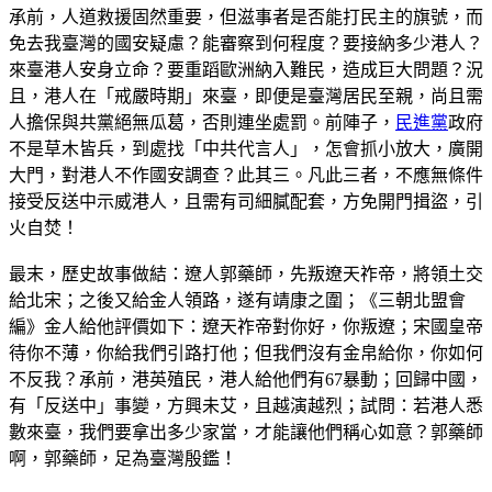
承前，人道救援固然重要，但滋事者是否能打民主的旗號，而
免去我臺灣的國安疑慮？能審察到何程度？要接納多少港人？
來臺港人安身立命？要重蹈歐洲納入難民，造成巨大問題？況
且，港人在「戒嚴時期」來臺，即便是臺灣居民至親，尚且需
人擔保與共黨絕無瓜葛，否則連坐處罰。前陣子，
民進黨
政府
不是草木皆兵，到處找「中共代言人」，怎會抓小放大，廣開
大門，對港人不作國安調查？此其三。凡此三者，不應無條件
接受反送中示威港人，且需有司細膩配套，方免開門揖盜，引
火自焚！
最末，歷史故事做結：遼人郭藥師，先叛遼天祚帝，將領土交
給北宋；之後又給金人領路，遂有靖康之圍；《三朝北盟會
編》金人給他評價如下：遼天祚帝對你好，你叛遼；宋國皇帝
待你不薄，你給我們引路打他；但我們沒有金帛給你，你如何
不反我？承前，港英殖民，港人給他們有67暴動；回歸中國，
有「反送中」事變，方興未艾，且越演越烈；試問：若港人悉
數來臺，我們要拿出多少家當，才能讓他們稱心如意？郭藥師
啊，郭藥師，足為臺灣殷鑑！