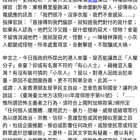
揮官（影帝：摩根費里曼飾演），奉命圍剿外星人，卻傳來心
電感應的訊息：「我們很冷，沒穿衣服，我們不會感染……」
指揮官說：「直接傳到我們腦部，就知道我們對付的是什麼；
如果有人認為，他們又冷又餓，是什麼樣的惡犬，怪物？會毫
不留情消滅他們，我就是惡犬、怪獸。」一陣槍林彈雨，小灰
人都變成怪物，所幸處置得宜，全數擊退，不致釀成大禍。
申言之，今日我政府所提出的港人來臺，是否能讓真正「人權
分子」來臺？抑或有名實不符的「有心人士」，藉機混入臺
灣？有沒有裝可憐的「小灰人」？是以，對港人因政治犯來
臺，原因不能囫圇吞棗，更不可照單全收，此其一。
或謂：人家香港朋友是爭民主自由，怎會危害到國安？讓判決
說話：《臺灣臺北地方法院103年度保險字第91號》：「……
惟所謂恐怖主義者之行為，須符合上開附加條款第2條所定
「任何個人或團體…運用武力、暴力、恐嚇、威脅或破壞等行
為以遂其政治、宗教、信仰、意識型態或其他類似意圖之目
的，包括企圖推翻、脅迫或影響任何政府，或致使民眾或特定
群眾處於恐懼狀態」之要件，且其文字如有疑義， 應以有利