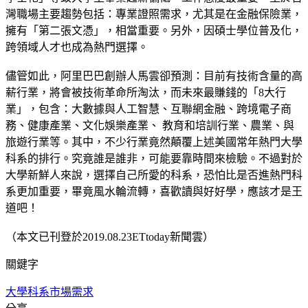
灣職場主要趨勢包括：專業證照需求，尤其是在⾦融保險業，
擁有「第⼆張⽂憑」，相當重要。另外，因碩⼠學位普及化，
跨領域⼈才也成為熱⾨選擇。
儘管如此，阿⾥巴巴創辦⼈⾺雲卻預測：⽬前有技術含量的⾼
薪⾏業，將會被技術⾰命所淘汰，⽽未來最賺錢的「8⼤⾏
業」，包含：⼤數據與⼈⼯智慧、互聯網⾦融、跨境電⼦商
務、健康產業、⽂化娛樂產業、 教育和培訓⾏業、農業、與
旅遊⾏業等。其中，不少⾏業竟然顛覆上述美國常年熱⾨⼤學
科系的排⾏。究竟誰是誰非，可能要靠時間來檢驗。不過對於
⼤學新鮮⼈來說，選擇⾃⼰所愛的科系，恐怕比是否進熱⾨科
系更加重要，畢竟風⽔輪流轉，喜歡讀與好好學，應該才是王
道吧！
（本文已刊登於2019.08.23ETtoday新聞雲）
關鍵字
大學
科系
市場需求