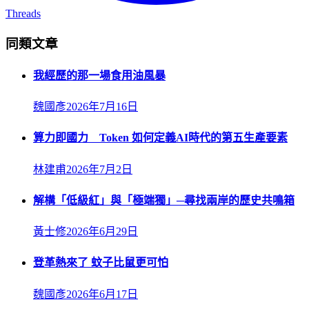
Threads
同類文章
我經歷的那一場食用油風暴
魏國彥
2026年7月16日
算力即國力 Token 如何定義AI時代的第五生產要素
林建甫
2026年7月2日
解構「低級紅」與「極端獨」─尋找兩岸的歷史共鳴箱
黃士修
2026年6月29日
登革熱來了 蚊子比鼠更可怕
魏國彥
2026年6月17日