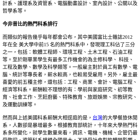
計系、護理系及資管系、電腦動畫設計、室內設計、公關以及
哲學系等。
今非昔比的熱
⾨
科系排
⾏
⽽類似的報告幾乎每年都會公布，其中美國富比⼠雜誌2012
年在全 美⼤學中前15 名的熱⾨科系中，發現理⼯科佔了三分
之⼀，包括：軟體⼯程師、環境⼯程、⼟⽊⼯程、⽯油⼯程
等。⾄於剛畢業學⽣有最多⼯作機會的為主修科學、 科技、
⼯程及數學、數學及科學類等。⼀般雇主對於員⼯有數學、電
腦、統計等專長者，薪⽔較⾼，也較易受雇⽤。另外，雇主最
喜愛的前五種主修，還包括：⼯程、商業、會計、電腦⼯程、
經濟等科系。薪酬較不理想的有：學前與家庭研究、初等教
育、社會⼯作、烹飪廚藝、特殊教育、旅遊娛樂、宗教研究、
及運動訓練等。
然⽽與上述美國科系薪酬⼤相逕庭的是，
台灣
的⼤學餐旅休閒
系，⼈數卻是暴增最多。根據教育部統計，⼗年來⼤學熱⾨科
系多所變化，就學⽣數量來看，資訊、電機、機械、企管仍最