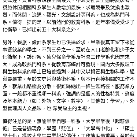
受歡迎，資管科系規模全國最⼤。不過受社會型態轉變影響，
餐旅休閒相關科系學⽣⼈數增加最快，求職競爭及汰換也激
烈，⽽休閒、流通、觀光、⽂創設計等科系，也成為熱⾨科
系。值得⼀提的是，以前熱⾨的教育科系，近年來備受受少⼦
化衝擊，已掉出前五⼗⼤科系之外。
另外，餐旅、設計系學⽣也已供過於求，畢業後真正留下來從
事餐飲業的學⽣，不到三分之⼀。⾄於在⼈⼝老齡化和少⼦女
化衝擊下，護理系、幼兒保育學系及社會⼯作學系也因需求
⼤，成為較熱⾨科系。從教育部統計可發現，國內⼤多數理⼯
與⽣物科系的學⼠已培養過剩。其中⼜以資管與⽣物科學，過
剩最嚴重。⾄於⽂史哲與藝術科系，與本⾏直接相關的⼯作不
多，就業出路極為分散，很難歸納出⼀條⽣涯路徑。服務業⽅
⾯，⼀般都不重視哪⼀科系，強調的是個⼈的性格特質、態度
及基本能⼒〈如：外語、⽂字、數字〉，其他如：學習⼒、外
型管理與⼈⽂品味，也 深受雇主的重視。
值得注意的是，無論畢業⾃哪⼀科系，⼤學畢業後「起薪偏
低」已是普遍現象，學歷「貶值」，「⼤學⾼中化」、「碩⼠
學⼠化」導致⼤學⽣畢業起薪偏低，⼯作態度最重要。⾄於台