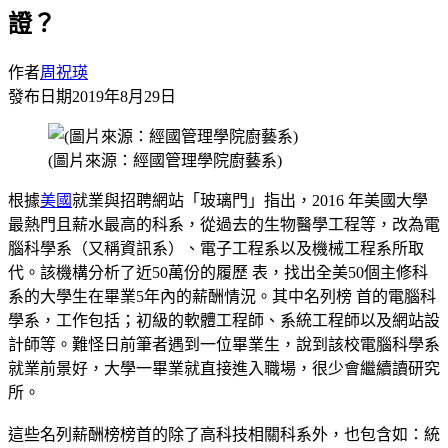
證？
作者
周祝瑛
發布日期
2019年8月29日
(圖片來源：經國管理學院廚藝系)
根據
美國
就業與招聘網站「玻璃⾨」指出，2016 年美國⼤學
最熱⾨且薪⽔最⾼的科系，從過去的⽣物醫學⼯程等，改為電
腦科學系（⼜稱資訊系）、電⼦⼯程系以及機械⼯程系所取
代。該機構分析了近50萬份的履歷 表，找出全美50個主修科
系的⼤學⽣在畢業5年內的薪酬情況。其中名列榜 ⾸的電腦科
學系，⼯作包括；初級的軟體⼯程師、系統⼯程師以及網站設
計師等。難怪⽇前筆者遇到⼀位畢業⽣，說到該校電腦科學系
就業前景好，⼤學⼀畢業就直接進入職場，很少會繼續讀研究
所。
這些名列薪酬榜榜⾸的除了⾼科技相關科系外，也包含如：統